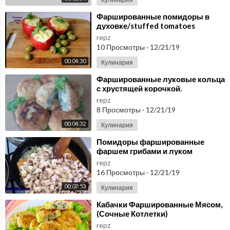
⁣Фаршированные помидоры в
духовке/stuffed tomatoes
repz
10 Просмотры
·
12/21/19
00:04:30
Кулинария
⁣Фаршированные луковые кольца
с хрустящей корочкой.
repz
8 Просмотры
·
12/21/19
00:04:32
Кулинария
⁣Помидоры фаршированные
фаршем грибами и луком
repz
16 Просмотры
·
12/21/19
00:07:53
Кулинария
⁣Кабачки Фаршированные Мясом,
(Сочные Котлетки)
repz