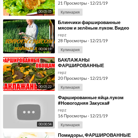
21 Просмотры
·
12/21/19
00:05:05
Кулинария
⁣Блинчики фаршированные
мясом и зелёным луком. Видео
рецепты от Борисовны.
repz
28 Просмотры
·
12/21/19
00:04:19
Кулинария
⁣БАКЛАЖАНЫ
ФАРШИРОВАННЫЕ
ОВОЩАМИ!!! МОРКОВЬЮ,
repz
ЛУКОМ, ПЕРЦЕМ!
20 Просмотры
·
12/21/19
00:05:22
Кулинария
⁣Фаршированные яйца луком
#Новогодняя Закуска#
repz
16 Просмотры
·
12/21/19
00:00:54
Кулинария
⁣Помидоры, ФАРШИРОВАННЫЕ