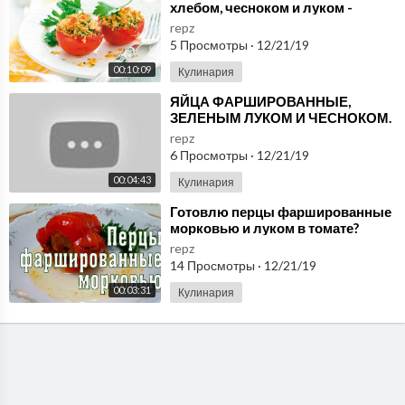
хлебом, чесноком и луком -
ПРОВАНСАЛЬ / рецепт от шеф-
repz
повара / Илья Лазерсон
5 Просмотры
·
12/21/19
00:10:09
Кулинария
⁣ЯЙЦА ФАРШИРОВАННЫЕ,
ЗЕЛЕНЫМ ЛУКОМ И ЧЕСНОКОМ.
repz
6 Просмотры
·
12/21/19
00:04:43
Кулинария
⁣Готовлю перцы фаршированные
морковью и луком в томате?
Постное и вегетарианское блюдо
repz
14 Просмотры
·
12/21/19
00:03:31
Кулинария