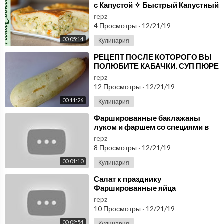
с Капустой ✧ Быстрый Капустный
Пирог из Заливного Теста ✧
repz
Ирина Кукинг
4 Просмотры
·
12/21/19
00:05:14
Кулинария
⁣РЕЦЕПТ ПОСЛЕ КОТОРОГО ВЫ
ПОЛЮБИТЕ КАБАЧКИ. СУП ПЮРЕ
ИЗ КАБАЧКОВ
repz
12 Просмотры
·
12/21/19
00:11:26
Кулинария
⁣Фаршированные баклажаны
луком и фаршем со специями в
духовке
repz
8 Просмотры
·
12/21/19
00:01:10
Кулинария
⁣Салат к празднику
Фаршированные яйца
repz
10 Просмотры
·
12/21/19
00:02:54
Кулинария