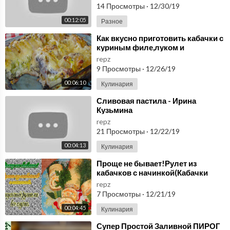
14 Просмотры
·
12/30/19
00:12:05
Разное
⁣Как вкусно приготовить кабачки с
куриным филе,луком и
картофелем
repz
9 Просмотры
·
12/26/19
00:06:10
Кулинария
⁣Сливовая пастила - Ирина
Кузьмина
repz
21 Просмотры
·
12/22/19
00:04:13
Кулинария
⁣Проще не бывает!Рулет из
кабачков с начинкой(Кабачки
рецепт)Закусочный рулет на все
repz
случаи.
7 Просмотры
·
12/21/19
00:04:45
Кулинария
⁣Супер Простой Заливной ПИРОГ