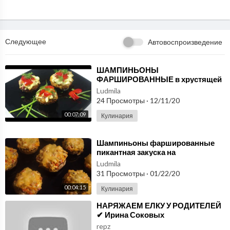
МЫ В СОЦИАЛЬНЫХ СЕТЯХ:
Instagram @irinacooking
Яндекс Дзен https://zen.yandex.ru/irinacooking
Наш канал https://goo.gl/kcMqcX
Следующее
Автовоспроизведение
Вконтакте https://vk.com/club82321448
Одноклассники http://ok.ru/group/52701074554968
Facebook https://www.facebook.com/IrinaCooking-33622813
⁣ШАМПИНЬОНЫ
ФАРШИРОВАННЫЕ в хрустящей
3215595/
панировке
Ludmila
Сообщество https://goo.gl/zFsbSK
24 Просмотры
·
12/11/20
Вы обязательно найдете нужный рецепт в плейлистах нашего ка
00:07:09
Кулинария
нала:
⁣Шампиньоны фаршированные
пикантная закуска на
праздничный стол
Ludmila
31 Просмотры
·
01/22/20
00:04:15
Кулинария
⁣НАРЯЖАЕМ ЕЛКУ У РОДИТЕЛЕЙ
✔ Ирина Соковых
repz