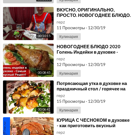
⁣ВКУСНО, ОРИГИНАЛЬНО,
ПРОСТО. НОВОГОДНЕЕ БЛЮДО.
СУПЕР РЕЦЕПТ КАРП В
repz
ДУХОВКЕ.УДИВИТЬ ГОСТЕЙ.
11 Просмотры
·
12/30/19
00:10:15
Кулинария
⁣НОВОГОДНЕЕ БЛЮДО 2020
Голень Индейки в духовке -
Самый Вкусный Рецепт
repz
Домашняя Кухня СССР
12 Просмотры
·
12/30/19
00:08:45
Кулинария
⁣Потрясающая утка в духовке на
праздничный стол / горячее на
ужин
repz
15 Просмотры
·
12/30/19
00:06:41
Кулинария
⁣КУРИЦА С ЧЕСНОКОМ в духовке
- как приготовить вкусный
праздничный ужин - новогодний
repz