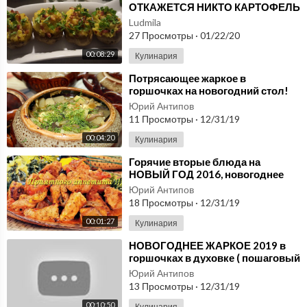
ОТКАЖЕТСЯ НИКТО КАРТОФЕЛЬ
ФАРШИРОВАННЫЙ запеченный
Ludmila
в духовке
27 Просмотры
·
01/22/20
00:08:29
Кулинария
⁣Потрясающее жаркое в
горшочках на новогодний стол!
Свинина с картофелем и грибами
Юрий Антипов
в духовке
11 Просмотры
·
12/31/19
00:04:20
Кулинария
⁣Горячие вторые блюда на
НОВЫЙ ГОД 2016, новогоднее
меню! Вкусное жаркое из рыбы
Юрий Антипов
осетра в духовке New
18 Просмотры
·
12/31/19
00:01:27
Кулинария
⁣НОВОГОДНЕЕ ЖАРКОЕ 2019 в
горшочках в духовке ( пошаговый
рецепт ) Ваши гости ОНЕМЕЮТ !
Юрий Антипов
13 Просмотры
·
12/31/19
00:10:50
Кулинария