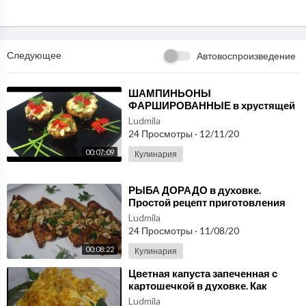
Следующее
Автовоспроизведение
⁣ШАМПИНЬОНЫ
ФАРШИРОВАННЫЕ в хрустящей
панировке
Ludmila
24 Просмотры
·
12/11/20
00:07:09
Кулинария
⁣РЫБА ДОРАДО в духовке.
Простой рецепт приготовления
Ludmila
24 Просмотры
·
11/08/20
00:08:22
Кулинария
⁣Цветная капуста запеченная с
картошечкой в духовке. Как
вкусно приготовить цветную
Ludmila