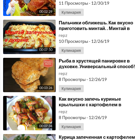
стол
11 Просмотры
·
12/30/19
00:02:29
Кулинария
⁣Пальчики оближешь. Как вкусно
приготовить минтай. . Минтай в
духовке.
repz
10 Просмотры
·
12/26/19
00:07:50
Кулинария
⁣Рыба в хрустящей панировке в
духовке. Универсальный способ!
Пальчики оближешь!
repz
8 Просмотры
·
12/26/19
00:03:26
Кулинария
⁣Как вкусно запечь куриные
крылышки с картофелем в
духовке Очень вкусно!!!
repz
8 Просмотры
·
12/26/19
00:07:34
Кулинария
⁣Курица запеченная с картофелем