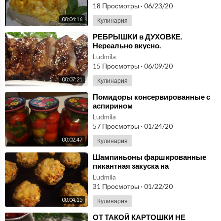
капусту?
18 Просмотры
·
06/23/20
00:04:16
Кулинария
⁣РЕБРЫШКИ в ДУХОВКЕ.
Нереально вкусно.
Ludmila
15 Просмотры
·
06/09/20
00:07:21
Кулинария
⁣Помидоры консервированные с
аспирином
Ludmila
57 Просмотры
·
01/24/20
00:02:47
Кулинария
⁣Шампиньоны фаршированные
пикантная закуска на
праздничный стол
Ludmila
31 Просмотры
·
01/22/20
00:04:15
Кулинария
⁣ОТ ТАКОЙ КАРТОШКИ НЕ