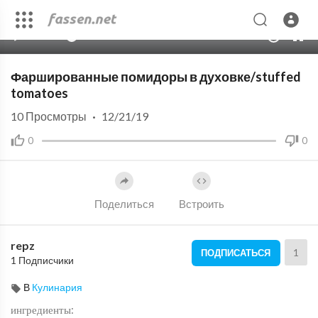
00:00
04:30
10
Фаршированные помидоры в духовке/stuffed
tomatoes
10
Просмотры
·
12/21/19
0
0
Поделиться
Встроить
repz
1
ПОДПИСАТЬСЯ
1 Подписчики
В
Кулинария
ингредиенты: