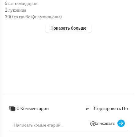
6 шт помидоров
1 луковица
300 гр грибов(шампиньоны)
куриная грудка варёная
Показать больше
2 зубчика чеснока
соль,специи по вкусу
0 Комментарии
Сортировать По
sort
Публиковать