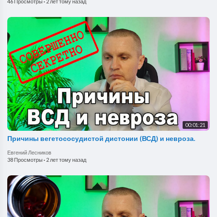
46 Просмотры
·
2 лет тому назад
00:01:21
Причины вегетососудистой дистонии (ВСД) и невроза.
Евгений Лесников
38 Просмотры
·
2 лет тому назад