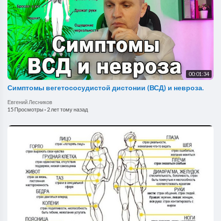
00:01:34
Симптомы вегетососудистой дистонии (ВСД) и невроза.
Евгений Лесников
15 Просмотры
·
2 лет тому назад