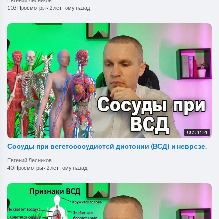
Евгений Лесников
103 Просмотры
·
2 лет тому назад
00:01:14
Сосуды при вегетососудистой дистонии (ВСД) и неврозе.
Евгений Лесников
40 Просмотры
·
2 лет тому назад