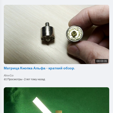
00:03:01
Матрица Кнопка Альфа - краткий обзор.
AlexGo
61 Просмотры
·
2 лет тому назад