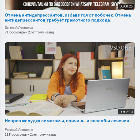
00:08:25
Отмена антидепрессантов, избавится от побочек. Отмена
антидепрессантов требует грамотного подхода!
Евгений Лесников
7 Просмотры
·
2 лет тому назад
00:02:10
Невроз желудка симптомы, причины и способы лечения
Евгений Лесников
11 Просмотры
·
2 лет тому назад