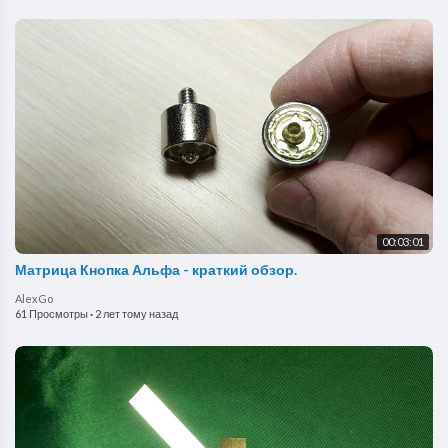
00:03:01
Матрица Кнопка Альфа - краткий обзор.
AlexGo
61 Просмотры
·
2 лет тому назад