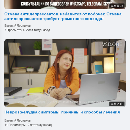
00:08:25
Отмена антидепрессантов, избавится от побочек. Отмена
антидепрессантов требует грамотного подхода!
Евгений Лесников
7 Просмотры
·
2 лет тому назад
00:02:10
Невроз желудка симптомы, причины и способы лечения
Евгений Лесников
11 Просмотры
·
2 лет тому назад