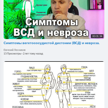
00:01:34
Симптомы вегетососудистой дистонии (ВСД) и невроза.
Евгений Лесников
15 Просмотры
·
2 лет тому назад