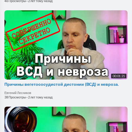
46 Просмотры
·
2 лет тому назад
00:01:21
Причины вегетососудистой дистонии (ВСД) и невроза.
Евгений Лесников
38 Просмотры
·
2 лет тому назад