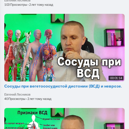
Евгений Лесников
103 Просмотры
·
2 лет тому назад
00:01:14
Сосуды при вегетососудистой дистонии (ВСД) и неврозе.
Евгений Лесников
40 Просмотры
·
2 лет тому назад