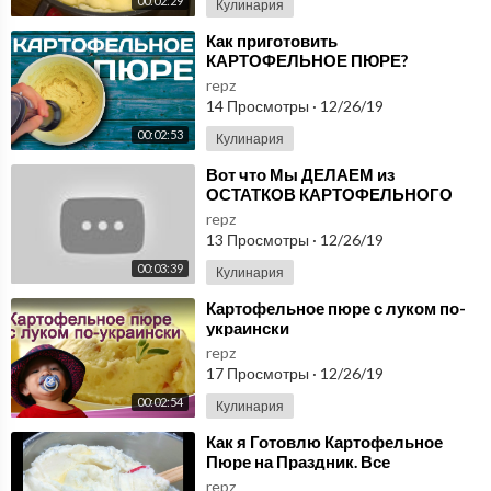
00:02:29
Кулинария
⁣Как приготовить
КАРТОФЕЛЬНОЕ ПЮРЕ?
repz
14 Просмотры
·
12/26/19
00:02:53
Кулинария
⁣Вот что Мы ДЕЛАЕМ из
ОСТАТКОВ КАРТОФЕЛЬНОГО
ПЮРЕ! Очень вкусное блюдо из
repz
ПРОСТЫХ ПРОДУКТОВ!
13 Просмотры
·
12/26/19
00:03:39
Кулинария
⁣Картофельное пюре с луком по-
украински
repz
17 Просмотры
·
12/26/19
00:02:54
Кулинария
⁣Как я Готовлю Картофельное
Пюре на Праздник. Все
восхищаются вкусом !
repz