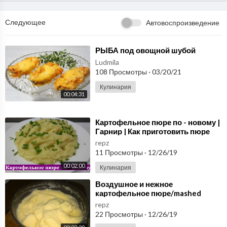
Следующее
Автовоспроизведение
⁣РЫБА под овощной шубой
Ludmila
108 Просмотры
·
03/20/21
Кулинария
00:04:31
⁣Картофельное пюре по - новому |
Гарнир | Как приготовить пюре
repz
11 Просмотры
·
12/26/19
00:02:00
Кулинария
⁣Воздушное и нежное
картофельное пюре/mashed
potatoes
repz
22 Просмотры
·
12/26/19