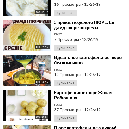
16 Просмотры
·
12/26/19
00:02:35
Кулинария
⁣5 правил вкусного ПЮРЕ. Ең
дәмді пюре пісіреміз.
repz
7 Просмотры
·
12/26/19
00:02:57
Кулинария
⁣Идеальное картофельное пюре
без комочков
repz
12 Просмотры
·
12/26/19
00:03:52
Кулинария
⁣Картофельное пюре Жоэля
Робюшона
repz
37 Просмотры
·
12/26/19
00:00:48
Кулинария
⁣Пюре картофельное с луком!