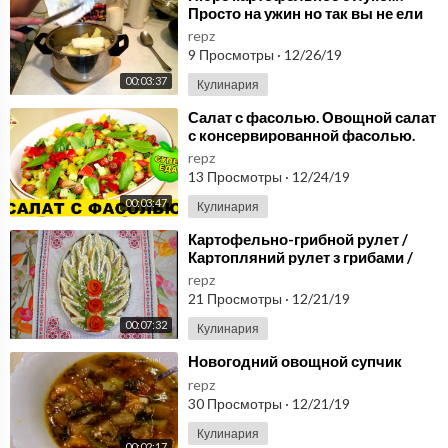
Просто на ужин но так вы не ели
repz
9 Просмотры
·
12/26/19
00:03:37
Кулинария
⁣Салат с фасолью. Овощной салат
с консервированной фасолью.
Супер заправка для салата. Моя
repz
Dolce vita
13 Просмотры
·
12/24/19
00:03:47
Кулинария
⁣Картофельно-грибной рулет /
Картопляний рулет з грибами /
Закусочный рулет/ Овощной
repz
рулет.
21 Просмотры
·
12/21/19
00:07:32
Кулинария
⁣Новогодний овощной супчик
repz
30 Просмотры
·
12/21/19
Кулинария
00:02:17