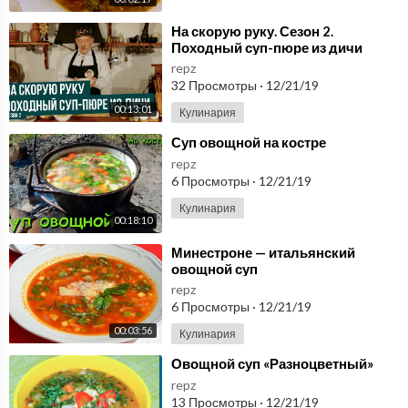
⁣На скорую руку. Сезон 2.
Походный суп-пюре из дичи
repz
32 Просмотры
·
12/21/19
00:13:01
Кулинария
⁣Суп овощной на костре
repz
6 Просмотры
·
12/21/19
Кулинария
00:18:10
⁣Минестроне — итальянский
овощной суп
repz
6 Просмотры
·
12/21/19
00:03:56
Кулинария
⁣Овощной суп «Разноцветный»
repz
13 Просмотры
·
12/21/19