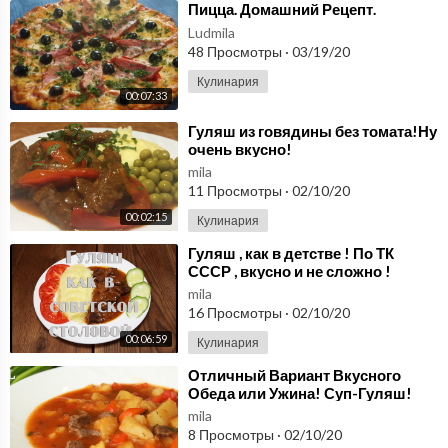
⁣Пицца. Домашний Рецепт.
Ludmila
48 Просмотры
·
03/19/20
Кулинария
00:07:33
⁣Гуляш из говядины без томата!Ну
очень вкусно!
mila
11 Просмотры
·
02/10/20
00:02:15
Кулинария
⁣Гуляш , как в детстве ! По ТК
СССР , вкусно и не сложно !
mila
16 Просмотры
·
02/10/20
00:06:59
Кулинария
⁣Отличный Вариант Вкусного
Обеда или Ужина! Суп-Гуляш!
Просто, Сытно и Оочень Вкусно!
mila
8 Просмотры
·
02/10/20