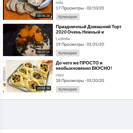
рецепт для Самых Близких
mila
17 Просмотры
·
02/10/20
00:04:28
Кулинария
⁣Праздничный Домашний Торт
2020 Очень Нежный и
Пропитанный/ New Year Cake
Ludmila
Recipe
19 Просмотры
·
01/25/20
00:07:19
Кулинария
⁣До чего же ПРОСТО и
необыкновенно ВКУСНО!
Горячее Блюдо и на ПРАЗДНИК, и
repz
на каждый день!
18 Просмотры
·
01/20/20
00:04:54
Кулинария