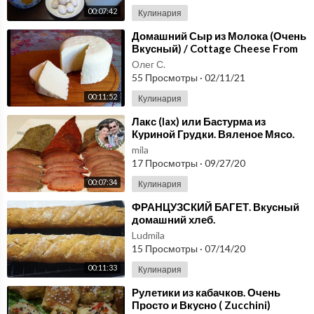
00:07:42
Кулинария
⁣Домашний Сыр из Молока (Очень
Вкусный) / Cottage Cheese From
Milk / Простой Пошаговый Рецепт
Олег С.
55 Просмотры
·
02/11/21
00:11:52
Кулинария
⁣Лакс (lax) или Бастурма из
Куриной Грудки. Вяленое Мясо.
Балык. Не реально вкусно.
mila
17 Просмотры
·
09/27/20
00:07:34
Кулинария
⁣ФРАНЦУЗСКИЙ БАГЕТ. Вкусный
домашний хлеб.
Ludmila
15 Просмотры
·
07/14/20
00:11:33
Кулинария
⁣Рулетики из кабачков. Очень
Просто и Вкусно ( Zucchini)