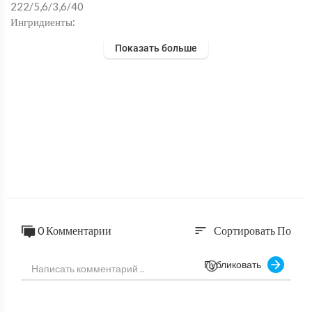
222/5,6/3,6/40
Ингридиенты:
Пшеничная мука 240гр.
Показать больше
Рисовая мука 60гр.
Овсяные отруби 60гр.
Соль 1 щипотка.
Растительное масло 20гр.
Вода(гарячая 80градусов)200гр.
0 Комментарии
Сортировать По
sort
Публиковать