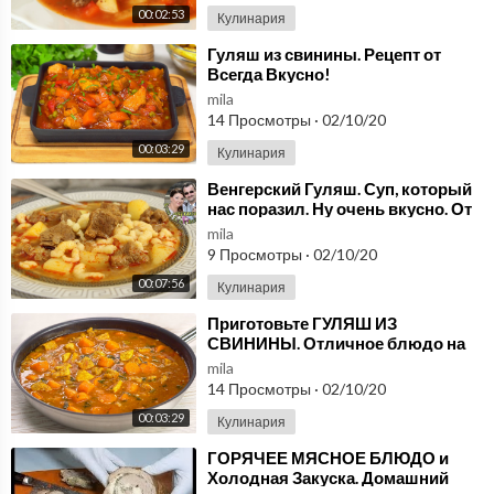
00:02:53
Кулинария
⁣Гуляш из свинины. Рецепт от
Всегда Вкусно!
mila
14 Просмотры
·
02/10/20
00:03:29
Кулинария
⁣Венгерский Гуляш. Суп, который
нас поразил. Ну очень вкусно. От
Кухня в Кайф.
mila
9 Просмотры
·
02/10/20
00:07:56
Кулинария
⁣Приготовьте ГУЛЯШ ИЗ
СВИНИНЫ. Отличное блюдо на
обед или ужин. Простой рецепт от
mila
Всегда Вкусно!
14 Просмотры
·
02/10/20
00:03:29
Кулинария
⁣ГОРЯЧЕЕ МЯСНОЕ БЛЮДО и
Холодная Закуска. Домашний