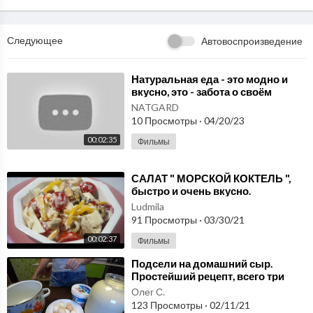
Следующее
Автовоспроизведение
⁣Натуральная еда - это модно и
вкусно, это - забота о своём
здоровье и здоровье своих
NATGARD
близких.
10 Просмотры
·
04/20/23
00:02:35
Фильмы
⁣САЛАТ " МОРСКОЙ КОКТЕЛЬ ",
быстро и очень вкусно.
Ludmila
91 Просмотры
·
03/30/21
00:02:37
Фильмы
⁣Подсели на домашний сыр.
Простейший рецепт, всего три
ингредиента.
Олег С.
123 Просмотры
·
02/11/21