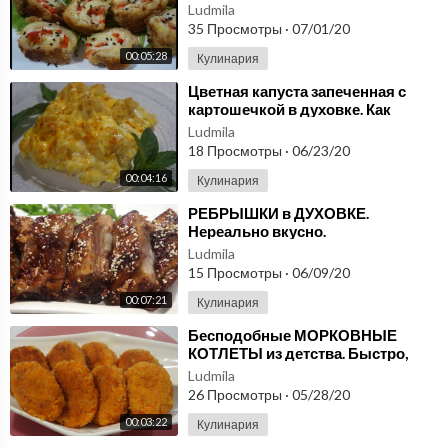
Ludmila
35 Просмотры
·
07/01/20
00:05:28
Кулинария
⁣Цветная капуста запеченная с
картошечкой в духовке. Как
вкусно приготовить цветную
Ludmila
капусту?
18 Просмотры
·
06/23/20
00:04:16
Кулинария
⁣РЕБРЫШКИ в ДУХОВКЕ.
Нереально вкусно.
Ludmila
15 Просмотры
·
06/09/20
00:07:21
Кулинария
⁣Бесподобные МОРКОВНЫЕ
КОТЛЕТЫ из детства. Быстро,
вкусно и очень полезно!!!
Ludmila
26 Просмотры
·
05/28/20
00:03:22
Кулинария