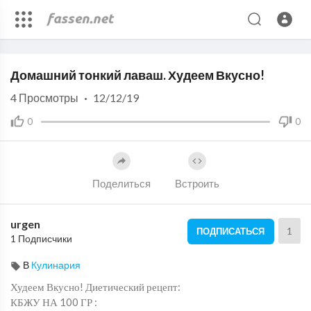
Code 150: Unknown error.
Домашний тонкий лаваш. Худеем Вкусно!
Download File: https://www.youtube.com/watch?v=Z5IOdoQ_UA0
4
Просмотры
·
12/12/19
0
0
Поделиться
Встроить
urgen
1
ПОДПИСАТЬСЯ
1 Подписчики
В
Кулинария
Худеем Вкусно! Диетический рецепт:
КБЖУ НА 100 ГР :