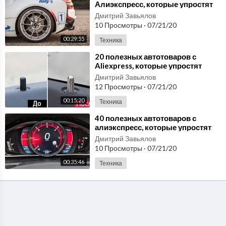
Алиэкспресс, которые упростят
жизнь любому автовладельцу #9
Дмитрий Завьялов
10 Просмотры
·
07/21/20
00:29:55
Техника
⁣20 полезных автотоваров с
Aliexpress, которые упростят
жизнь любому автовладельцу
Дмитрий Завьялов
№42
12 Просмотры
·
07/21/20
00:15:20
Техника
⁣40 полезных автотоваров с
алиэкспресс, которые упростят
жизнь любому автовладельцу #8
Дмитрий Завьялов
10 Просмотры
·
07/21/20
00:35:46
Техника