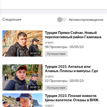
Следующее
Автовоспроизведение
⁣Турция Прямо Сейчас. Новый
перспективный район Газипаша
#10
urgen
48 Просмотры
·
03/05/23
00:48:51
Путешествия
⁣Турция 2023. Анталья или
Аланья. Плюсы и минусы. Где
лучше #11
urgen
52 Просмотры
·
03/05/23
00:48:51
Путешествия
⁣Турция 2023. Плохие новости.
Цены взлетели. Отказы в ВНЖ.
Красивые места рядом с Аланьей
urgen