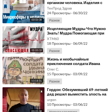
организм человека. Изделия с
микросферами. Вся правда
ТехПрод Здрав
которую нужно знать!
24 Просмотры
·
06/30/22
00:03:08
Разное
⁣Исцеляющие Мудры Что Нужно
Знать! Мудра Помогающая при
Болях в Сердце. Мудра
XTM60
Спасающая Жизнь
18 Просмотры
·
06/09/22
00:03:03
Разное
⁣Жизнь и необычайные
приключения солдата Ивана
Чонкина. Войнович.
Олег С.
15 Просмотры
·
03/09/22
10:18:51
Разное
⁣Гордон: Обезумевший 69-летний
дед решил выместить злость на
стране, которую он никогда не
urgen
понимал
10 Просмотры
·
03/06/22
00:01:08
Новости и политика