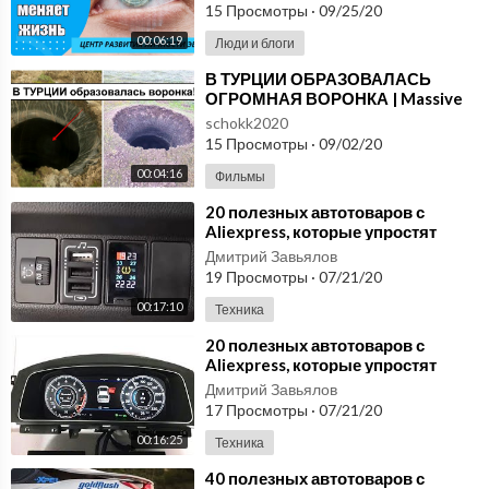
негатива
15 Просмотры
·
09/25/20
00:06:19
Люди и блоги
⁣В ТУРЦИИ ОБРАЗОВАЛАСЬ
ОГРОМНАЯ ВОРОНКА | Massive
sinkhole open up in Turkey
schokk2020
#ДрожьЗемли #Турция
15 Просмотры
·
09/02/20
00:04:16
Фильмы
⁣20 полезных автотоваров с
Aliexpress, которые упростят
жизнь любому автовладельцу
Дмитрий Завьялов
№44
19 Просмотры
·
07/21/20
00:17:10
Техника
⁣20 полезных автотоваров с
Aliexpress, которые упростят
жизнь любому автовладельцу
Дмитрий Завьялов
№43
17 Просмотры
·
07/21/20
00:16:25
Техника
⁣40 полезных автотоваров с