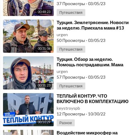
#9
37 Просмотры
·
03/05/23
00:48:23
Путешествия
⁣Турция. Землетрясение. Новости
за неделю. Приехала мама #13
urgen
50 Просмотры
·
03/05/23
00:51:06
Путешествия
⁣Турция. Обзор за неделю.
Помощь пострадавшим. Мама
уезжает #14
urgen
57 Просмотры
·
03/05/23
00:51:23
Путешествия
⁣ТЕПЛЫЙ КОНТУР. ЧТО
ВКЛЮЧЕНО В КОМПЛЕКТАЦИЮ
Строительство домов из
keystroyspb
газобетона - КЕЙСТРОЙ
12 Просмотры
·
10/30/22
00:10:29
Разное
⁣Воздействие микросфер на