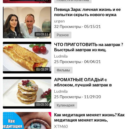
⁣Певица Зара: личная жизнь и ее
попытки скрыть нового мужа
urgen
32 Просмотры
·
05/15/21
00:03:11
Разное
⁣ЧТО ПРИГОТОВИТЬ на завтрак ?
Быстрый завтрак из яиц.
Ludmila
25 Просмотры
·
04/04/21
00:03:39
Фильмы
⁣АРОМАТНЫЕ ОЛАДЬИ с
яблоком, лучший завтрак в
выходные дни
Ludmila
25 Просмотры
·
11/29/20
00:05:50
Кулинария
⁣Как медитация меняет жизнь? Как
медитация меняет жизнь,
гармонизирует Вас и избавляет от
XTM60