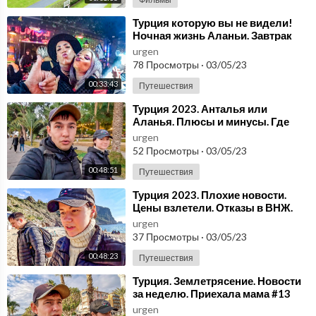
⁣Турция которую вы не видели!
Ночная жизнь Аланьи. Завтрак
все включено #5
urgen
78 Просмотры
·
03/05/23
00:33:43
Путешествия
⁣Турция 2023. Анталья или
Аланья. Плюсы и минусы. Где
лучше #11
urgen
52 Просмотры
·
03/05/23
00:48:51
Путешествия
⁣Турция 2023. Плохие новости.
Цены взлетели. Отказы в ВНЖ.
Красивые места рядом с Аланьей
urgen
#9
37 Просмотры
·
03/05/23
00:48:23
Путешествия
⁣Турция. Землетрясение. Новости
за неделю. Приехала мама #13
urgen