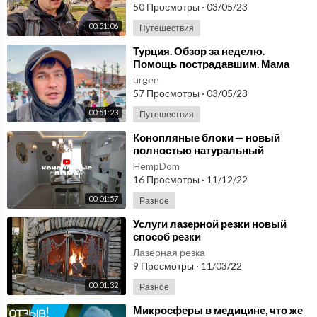
50 Просмотры
·
03/05/23
00:51:06
Путешествия
⁣Турция. Обзор за неделю.
Помощь пострадавшим. Мама
уезжает #14
urgen
57 Просмотры
·
03/05/23
00:51:23
Путешествия
⁣Конопляные блоки — новый
полностью натуральный
строительный материал!
HempDom
16 Просмотры
·
11/12/22
00:01:57
Разное
⁣Услуги лазерной резки новый
способ резки
Лазерная резка
9 Просмотры
·
11/03/22
00:01:32
Разное
⁣Микросферы в медицине, что же