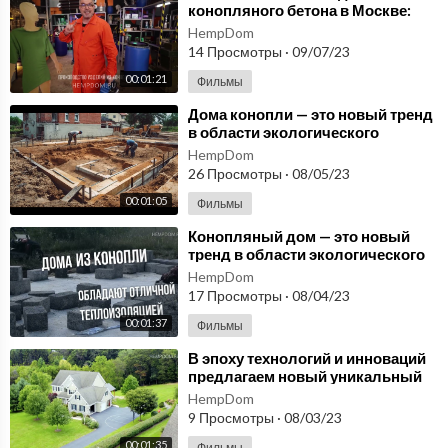
конопляного бетона в Москве:
новый тренд в строительстве
HempDom
России
14 Просмотры
·
09/07/23
00:01:21
Фильмы
⁣Дома конопли — это новый тренд
в области экологического
строительства! hempshops.biz
HempDom
26 Просмотры
·
08/05/23
00:01:05
Фильмы
⁣Конопляный дом — это новый
тренд в области экологического
строительства. hempshops.biz
HempDom
17 Просмотры
·
08/04/23
00:01:37
Фильмы
⁣В эпоху технологий и инноваций
предлагаем новый уникальный
материал для строительства -
HempDom
костробетон
9 Просмотры
·
08/03/23
00:01:35
Фильмы