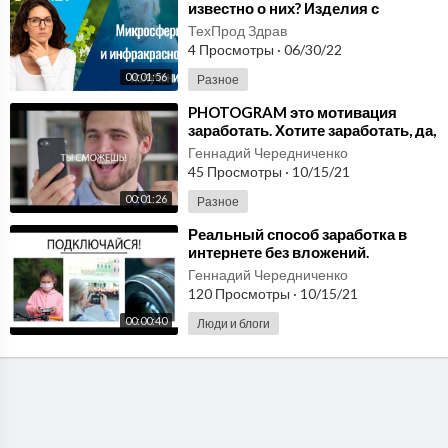
известно о них? Изделия с
микросферами прямо в
ТехПрод Здрав
домашних условиях!
4 Просмотры
·
06/30/22
00:01:56
Разное
⁣PHOTOGRAM это мотивация
заработать. Хотите заработать, да,
я хочу заработать. Работа прямо
Геннадий Чередниченко
из дома
45 Просмотры
·
10/15/21
00:01:26
Разное
⁣Реальный способ заработка в
интернете без вложений.
Заработать сейчас, заработать
Геннадий Чередниченко
фотографируя.
120 Просмотры
·
10/15/21
00:00:40
Люди и блоги