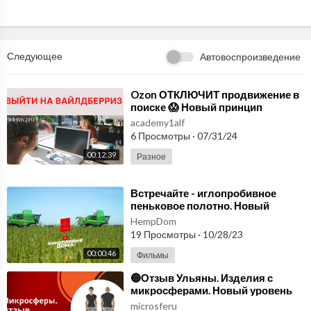
ВКонтакте▹
https://vk.com/ponomarih
Следующее
Автовоспроизведение
⁣Ozon ОТКЛЮЧИТ продвижение в
поиске 😱 Новый принцип
АВТОРЕКЛАМЫ на Wildberries📌
academy1alf
Выйти на вайлдберриз.
6 Просмотры
·
07/31/24
00:12:39
Разное
⁣Встречайте - иглопробивное
пеньковое полотно. Новый
стандарт в мире нетканых
HempDom
материалов! hempshops
19 Просмотры
·
10/28/23
00:00:46
Фильмы
⁣🔵Отзыв Ульяны. Изделия с
микросферами. Новый уровень
комфорта и заботы о здоровье🔵
microsferu