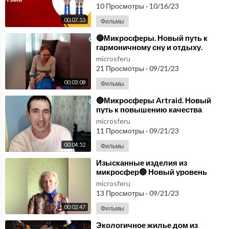
10 Просмотры
·
10/16/23
00:07:53
Фильмы
⁣🔵Микросферы. Новый путь к
гармоничному сну и отдыху.
Продукция Артрейд
microsferu
микросферы🔵
21 Просмотры
·
09/21/23
00:03:08
Фильмы
⁣🔵Микросферы Artraid. Новый
путь к повышению качества
жизни🔵
microsferu
11 Просмотры
·
09/21/23
00:04:52
Фильмы
⁣Изысканные изделия из
микросфер🔵 Новый уровень
комфорта и заботы о здоровье🔵
microsferu
13 Просмотры
·
09/21/23
00:02:47
Фильмы
⁣Экологичное жилье дом из