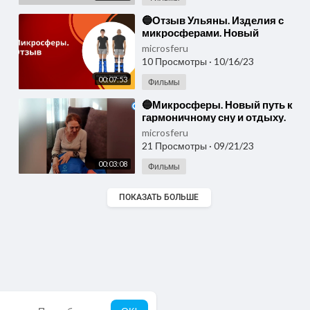
⁣🔵Отзыв Ульяны. Изделия с
микросферами. Новый
уровень комфорта и заботы о
microsferu
здоровье🔵
10 Просмотры
·
10/16/23
00:07:53
Фильмы
⁣🔵Микросферы. Новый путь к
гармоничному сну и отдыху.
Продукция Артрейд
microsferu
микросферы🔵
21 Просмотры
·
09/21/23
00:03:08
Фильмы
ПОКАЗАТЬ БОЛЬШЕ