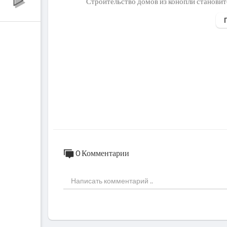
Строительство домов из конопли становит
с конопли обладает отличной теплоизоляци
Строительство дома из конопли — это не т
реве обладают уникальной прочностью и д
т построить дом, который прослужит мног
Мы верим, что конопляные дома – это не т
ически устойчивому и здоровому образу 
чшее будущее для нас и для нашей планет
Если вы хотите заказать строительство до
ы свяжитесь с нами любым удобным для В
Официальный сайт:
https://www.hempdom
0 Комментарии
Наш менеджер: hempshopsbiz@gmail.com
Тел.: +7(909) 629-89-99 +7(495) 147-29-
Недавно Мишустин разрешил выращивать к
льзования этого уникального материала в
оноплю и использовать ее для строительст
https://www.hempshops.biz/
• 14 лет на рынке строительства