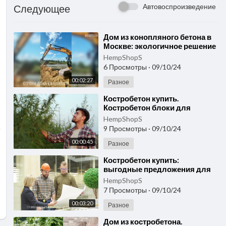
Автовоспроизведение
Следующее
⁣Дом из конопляного бетона в
Москве: экологичное решение
для городского жилья,
HempShopS
магазин конопли.
6 Просмотры
·
09/10/24
00:02:27
Разное
⁣Костробетон купить.
Костробетон блоки для
строительства: где купить в
HempShopS
Москве
9 Просмотры
·
09/10/24
00:00:45
Разное
⁣Костробетон купить:
выгодные предложения для
строительства экологичного
HempShopS
дома
7 Просмотры
·
09/10/24
00:03:20
Разное
⁣Дом из костробетона.