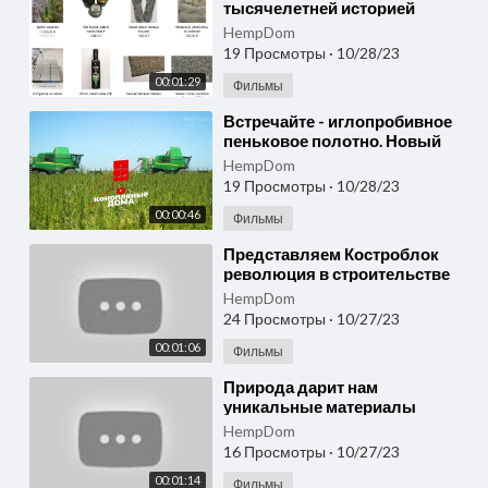
тысячелетней историей
использования в различных
HempDom
сферах жизни
19 Просмотры
·
10/28/23
человека/hempshops
00:01:29
Фильмы
⁣Встречайте - иглопробивное
пеньковое полотно. Новый
стандарт в мире нетканых
HempDom
материалов! hempshops
19 Просмотры
·
10/28/23
00:00:46
Фильмы
⁣Представляем Костроблок
революция в строительстве
экодомов! hempshops.biz
HempDom
24 Просмотры
·
10/27/23
00:01:06
Фильмы
⁣Природа дарит нам
уникальные материалы
Откройте для себя тресту!
HempDom
HEMPSHOPS
16 Просмотры
·
10/27/23
00:01:14
Фильмы