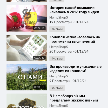
⁣История нашей компании
началась в 2016 году с идеи
возродить использование
HempShopS
конопли. hempshops.biz
19 Просмотры
·
01/14/24
00:01:18
Фильмы
⁣Конопля использовалась на
протяжении тысячелетий
благодаря своим уникальным
HempShopS
свойствам /hempshops.biz
20 Просмотры
·
01/12/24
00:01:43
Фильмы
⁣Вы производите уникальные
изделия из конопли?
HempShops.biz приглашает вас
HempShopS
расширить свои горизонты!
9 Просмотры
·
01/12/24
00:01:03
Фильмы
⁣В HempShops.biz мы
предлагаем эксклюзивный
ассортимент продуктов из
HempShopS