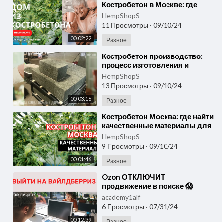
Костробетон в Москве: где
купить по выгодной цене для
HempShopS
строительства дома.
11 Просмотры
·
09/10/24
00:02:22
Разное
⁣Костробетон производство:
процесс изготовления и
основные этапы
HempShopS
производства/ экологичный
13 Просмотры
·
09/10/24
из конопли
00:03:16
Разное
⁣Костробетон Москва: где найти
качественные материалы для
строительства
HempShopS
9 Просмотры
·
09/10/24
00:01:46
Разное
⁣Ozon ОТКЛЮЧИТ
продвижение в поиске 😱
Новый принцип
academy1alf
АВТОРЕКЛАМЫ на Wildberries
6 Просмотры
·
07/31/24
📌 Выйти на вайлдберриз.
00:12:39
Разное