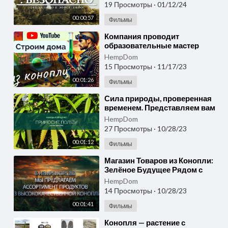
высококачественной конопли
19 Просмотры
·
01/12/24
00:00:57
Фильмы
⁣Компания проводит
образовательные мастер
классы по приготовлению
HempDom
блюд из конопли. Строим
15 Просмотры
·
11/17/23
дома.
00:01:26
Фильмы
⁣Сила природы, проверенная
временем. Представляем вам
волокно из пеньки. hempshops
HempDom
27 Просмотры
·
10/28/23
00:01:12
Фильмы
⁣Магазин Товаров из Конопли:
Зелёное Будущее Рядом с
Вами / hempshops.biz
HempDom
14 Просмотры
·
10/28/23
00:01:41
Фильмы
⁣Конопля — растение с