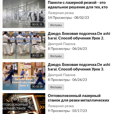
⁣Панели с лазерной резкой - это
идеальное решение для тех, кто
ценит индивидуальность!
Лазерная резка
14 Просмотры
·
08/02/23
00:01:31
Фильмы
⁣Дзюдо. Боковая подсечка De ashi
barai. Способ обучения Урок 2.
Дмитрий Павлов
8 Просмотры
·
06/26/23
00:02:28
Фильмы
⁣Дзюдо. Боковая подсечка De ashi
barai. Способ обучения Урок 3.
Дмитрий Павлов
8 Просмотры
·
06/26/23
00:03:28
Фильмы
⁣Оптоволоконный лазерный
станок для резки металлических
листов/Резка металла лазером
Лазерная резка
lazervorota.shop
9 Просмотры
·
03/17/23