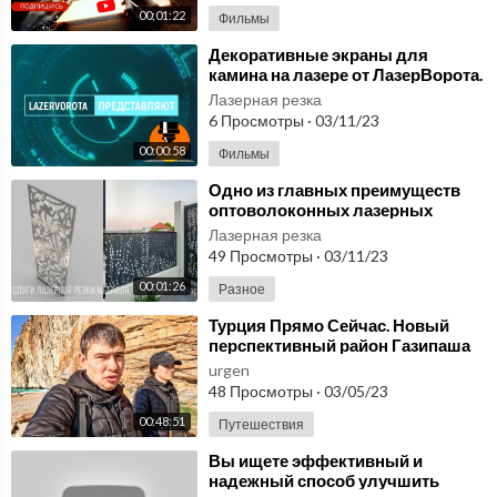
00:01:22
Фильмы
⁣Декоративные экраны для
камина на лазере от ЛазерВорота.
Услуги лазерной резки
Лазерная резка
6 Просмотры
·
03/11/23
00:00:58
Фильмы
⁣Одно из главных преимуществ
оптоволоконных лазерных
станков для резки металлических
Лазерная резка
листов.
49 Просмотры
·
03/11/23
00:01:26
Разное
⁣Турция Прямо Сейчас. Новый
перспективный район Газипаша
#10
urgen
48 Просмотры
·
03/05/23
00:48:51
Путешествия
⁣Вы ищете эффективный и
надежный способ улучшить