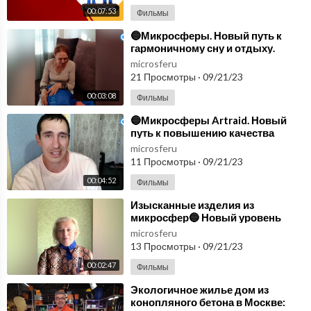
00:07:53
Фильмы
⁣🔵Микросферы. Новый путь к
гармоничному сну и отдыху.
Продукция Артрейд
microsferu
микросферы🔵
21 Просмотры
·
09/21/23
00:03:08
Фильмы
⁣🔵Микросферы Artraid. Новый
путь к повышению качества
жизни🔵
microsferu
11 Просмотры
·
09/21/23
00:04:52
Фильмы
⁣Изысканные изделия из
микросфер🔵 Новый уровень
комфорта и заботы о здоровье🔵
microsferu
13 Просмотры
·
09/21/23
00:02:47
Фильмы
⁣Экологичное жилье дом из
конопляного бетона в Москве: