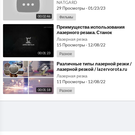
общее состояние здоровья❓
NATGARD
Изделия с микросферами
29 Просмотры
·
01/23/23
00:02:46
Фильмы
⁣Преимущества использования
лазерного резака. Станок
лазерной резки.
Лазерная резка
15 Просмотры
·
12/08/22
00:01:23
Разное
⁣Различные типы лазерной резки /
лазерной резкой / lazervorota.ru
Лазерная резка
11 Просмотры
·
12/08/22
00:01:18
Разное