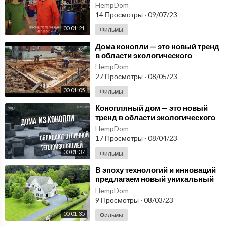
новый тренд в строительстве
HempDom
России
14 Просмотры
·
09/07/23
00:01:21
Фильмы
⁣Дома конопли — это новый тренд
в области экологического
строительства! hempshops.biz
HempDom
27 Просмотры
·
08/05/23
00:01:05
Фильмы
⁣Конопляный дом — это новый
тренд в области экологического
строительства. hempshops.biz
HempDom
17 Просмотры
·
08/04/23
00:01:37
Фильмы
⁣В эпоху технологий и инноваций
предлагаем новый уникальный
материал для строительства -
HempDom
костробетон
9 Просмотры
·
08/03/23
00:01:35
Фильмы