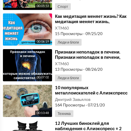
00:05:53
Спорт
⁣Как медитация меняет жизнь? Как
медитация меняет жизнь,
гармонизирует Вас и избавляет от
XTM60
негатива
15 Просмотры
·
09/25/20
00:06:19
Люди и блоги
⁣Признаки неполадок в печени.
Признаки неполадок в печени,
которые можно обнаружить
XTM60
самостоятельно
13 Просмотры
·
08/26/20
00:07:02
Люди и блоги
⁣10 популярных
металлоискателей с Алиэкспресс
+ снаряжение для кладоискателя
Дмитрий Завьялов
164 Просмотры
·
07/21/20
00:10:48
Техника
⁣12 Лучших биноклей для
наблюдения с Алиэкспресс + 2