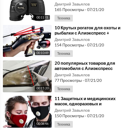
монокуляра
Дмитрий Завьялов
165 Просмотры
·
07/21/20
00:11:01
Техника
⁣10 Крутых рогаток для охоты и
рыбалки с Алиэкспресс +
амуниция
Дмитрий Завьялов
154 Просмотры
·
07/21/20
00:10:49
Техника
⁣20 популярных товаров для
автомобиля с Алиэкспресс
Aliexpress покупки для авто №46
Дмитрий Завьялов
77 Просмотры
·
07/21/20
00:15:20
Техника
⁣11 Защитных и медицинских
масок, одноразовых и
многоразовых, которые можно
Дмитрий Завьялов
купить на Алиэкспресс
150 Просмотры
·
07/21/20
00:06:46
Техника