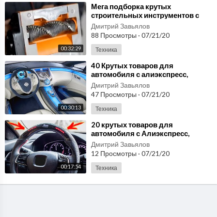
⁣Мега подборка крутых
строительных инструментов с
Aliexpress, лучшее с Алиэкспресс
Дмитрий Завьялов
2020
88 Просмотры
·
07/21/20
00:32:29
Техника
⁣40 Крутых товаров для
автомобиля с алиэкспресс,
подборка автотоваров Aliexpress
Дмитрий Завьялов
47 Просмотры
·
07/21/20
00:30:13
Техника
⁣20 крутых товаров для
автомобиля с Алиэкспресс,
автотовары с Aliexpress
Дмитрий Завьялов
12 Просмотры
·
07/21/20
00:17:54
Техника