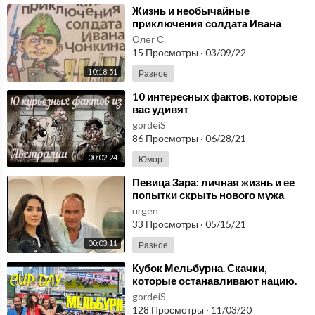
⁣Жизнь и необычайные
Ссылка на видео: https://youtu.be/LJK6OcpOBOg
приключения солдата Ивана
Чонкина. Войнович.
Канал DZ: https://www.youtube.com/channel/UCuve8V22C1o
Олег С.
nGHxDjQRQkUg
15 Просмотры
·
03/09/22
ВКонтакте https://vk.com/club102273615
10:18:51
Разное
================================
⁣10 интересных фактов, которые
вас удивят
gordeiS
86 Просмотры
·
06/28/21
00:02:24
Юмор
⁣Певица Зара: личная жизнь и ее
попытки скрыть нового мужа
urgen
33 Просмотры
·
05/15/21
00:03:11
Разное
⁣Кубок Мельбурна. Скачки,
которые останавливают нацию.
gordeiS
128 Просмотры
·
11/03/20