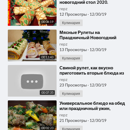
новогодний стол 2020.
Потрясающее вкусное и
repz
красивое блюдо!
12 Просмотры
·
12/30/19
00:06:19
Кулинария
⁣Мясные Рулеты на
Праздничный Новогодний
стол 2020.Что приготовить на
repz
Новый год 2020
13 Просмотры
·
12/30/19
00:13:43
Кулинария
⁣Свиной рулет, как вкусно
приготовить вторые блюда из
мяса на новогодний стол,
repz
новогодние рецепты
23 Просмотры
·
12/30/19
00:07:35
Кулинария
⁣Универсальное блюдо на обед
или праздничный ужин,
которое приготовить проще
repz
простого.
21 Просмотры
·
12/30/19
00:02:23
Кулинария