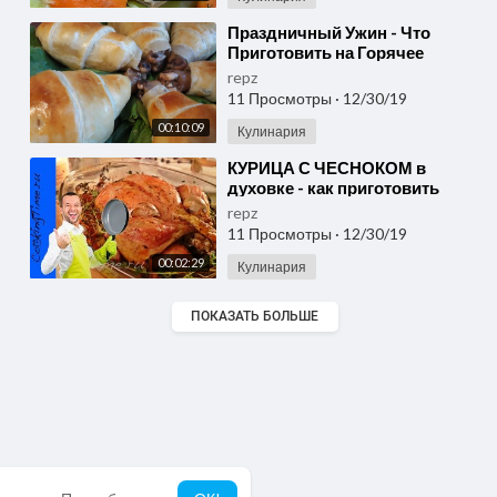
⁣Праздничный Ужин - Что
Приготовить на Горячее
repz
11 Просмотры
·
12/30/19
00:10:09
Кулинария
⁣КУРИЦА С ЧЕСНОКОМ в
духовке - как приготовить
вкусный праздничный ужин -
repz
новогодний стол
11 Просмотры
·
12/30/19
00:02:29
Кулинария
ПОКАЗАТЬ БОЛЬШЕ