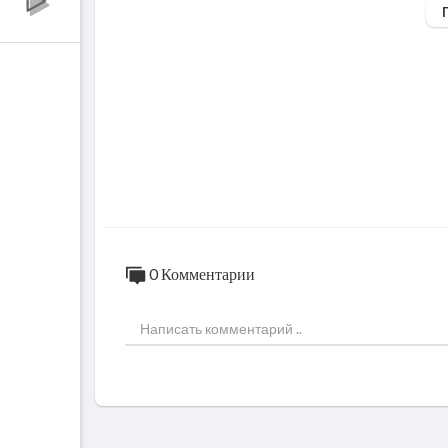
Web: http://www.gq.ru/video/
Newsletter: http://gq.ru/sign/up
Facebook: https://www.facebook.com/GQ
Twitter: https://twitter.com/gqrussia
Google+: https://plus.google.com/+GQRu
Instagram: https://www.instagram.com/gq
Pinterest: https://www.pinterest.com/gqr
YouTube: https://www.youtube.com/user/
Vimeo: https://vimeo.com/gqrussia
0 Комментарии