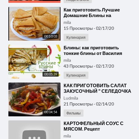
⁣Как приготовить Лучшие
Домашние Блины на
Масленицу ОНИ НИКОГДА НЕ
mila
РВУТСЯ! мария мироневич
15 Просмотры
·
02/17/20
00:10:03
Кулинария
⁣Блины: как приготовить
тонкие блины от Василия
Емельяненко
mila
43 Просмотры
·
02/17/20
00:05:39
Кулинария
⁣КАК ПРИГОТОВИТЬ САЛАТ
ЗАКУСОЧНЫЙ " СЕЛЕДОЧКА
С ГРИБАМИ"
Ludmila
21 Просмотры
·
02/14/20
00:04:54
Фильмы
⁣КАРТОФЕЛЬНЫЙ СОУС С
МЯСОМ. Рецепт
приготовления. КАК БЫСТРО
mila