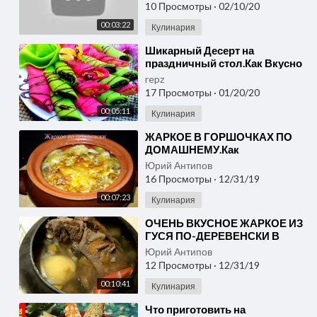
ПРИГОТОВИТЬ.
10 Просмотры
·
02/10/20
00:03:22
Кулинария
⁣Шикарный Десерт на
праздничный стол.Как Вкусно
Приготовить блины с
repz
Начинкой.
17 Просмотры
·
01/20/20
00:05:11
Кулинария
⁣ЖАРКОЕ В ГОРШОЧКАХ ПО
ДОМАШНЕМУ.Как
приготовить( ВКУСНОЕ
Юрий Антипов
ЖАРКОЕ В ГОРШОЧКАХ С
16 Просмотры
·
12/31/19
СЫРОМ ПАРМЕЗАН).
00:07:23
Кулинария
⁣ОЧЕНЬ ВКУСНОЕ ЖАРКОЕ ИЗ
ГУСЯ ПО-ДЕРЕВЕНСКИ В
ЧУГУНКЕ ПОШАГОВЫЙ
Юрий Антипов
РЕЦЕПТ КАК РАЗДЕЛАТЬ
12 Просмотры
·
12/31/19
ПРИГОТОВИТЬ ДОМА
00:10:41
Кулинария
⁣Что приготовить на