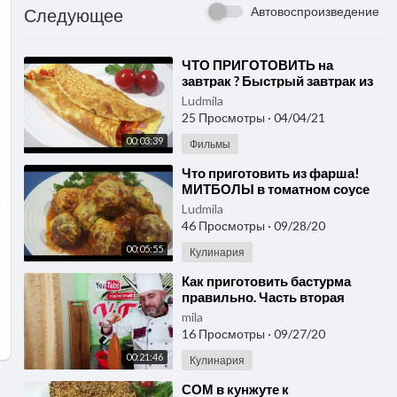
Автовоспроизведение
Следующее
⁣ЧТО ПРИГОТОВИТЬ на
завтрак ? Быстрый завтрак из
яиц.
Ludmila
25 Просмотры
·
04/04/21
00:03:39
Фильмы
⁣Что приготовить из фарша!
МИТБОЛЫ в томатном соусе
под сырной корочкой!
Ludmila
46 Просмотры
·
09/28/20
00:05:55
Кулинария
⁣Как приготовить бастурма
правильно. Часть вторая
mila
16 Просмотры
·
09/27/20
00:21:46
Кулинария
⁣СОМ в кунжуте к