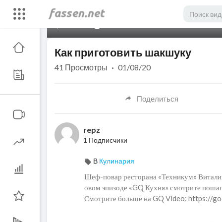
00:00
Как приготовить шакшуку
41
Просмотры
·
01/08/20
Поделиться
repz
1 Подписчики
В
Кулинария
Шеф-повар ресторана «Техникум» Виталий
овом эпизоде «GQ Кухня» смотрите поша
Смотрите больше на GQ Video: https://
Социальные сети GQ РОССИЯ