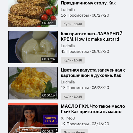
Праздничному столу. Как
приготовить сома?
Ludmila
16 Просмотры
·
08/27/20
00:04:21
Кулинария
⁣Как приготовить ЗАВАРНОЙ
КРЕМ. How to make custard
Ludmila
43 Просмотры
·
08/02/20
00:03:24
Кулинария
⁣Цветная капуста запеченная с
картошечкой в духовке. Как
вкусно приготовить цветную
Ludmila
капусту?
18 Просмотры
·
06/23/20
00:04:16
Кулинария
⁣МАСЛО ГХИ. Что такое масло
Гхи? Как приготовить масло
ГХИ в домашних условиях?
XTM60
19 Просмотры
·
03/16/20
00:08:34
Люди и блоги