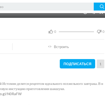
02:30
10
0
0
Встроить
ПОДПИСАТЬСЯ
1
 Истомин делится рецептом идеального похмельного завтрака. В н
говую инстукцию приготовления шакшуки.
goo.gl/N0RaFW