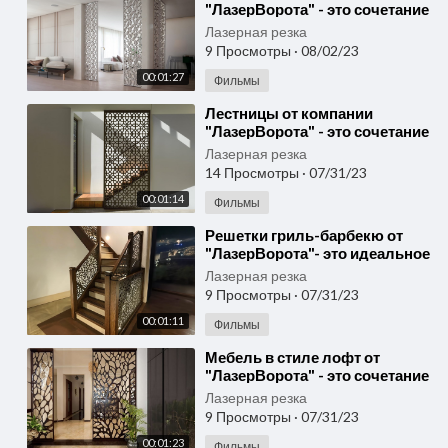
"ЛазерВорота" - это сочетание
современных технологий и
Лазерная резка
высокого к
9 Просмотры
·
08/02/23
00:01:27
Фильмы
⁣Лестницы от компании
"ЛазерВорота" - это сочетание
функциональности, прочности
Лазерная резка
и эстетики.
14 Просмотры
·
07/31/23
00:01:14
Фильмы
⁣Решетки гриль-барбекю от
"ЛазерВорота"- это идеальное
решение для любителей
Лазерная резка
отдыха на свеж
9 Просмотры
·
07/31/23
00:01:11
Фильмы
⁣Мебель в стиле лофт от
"ЛазерВорота" - это сочетание
современных технологий и
Лазерная резка
уникального
9 Просмотры
·
07/31/23
00:01:23
Фильмы