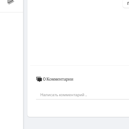
Лук -1 шт.
Растительное масло , бальзамический уксус
0 Комментарии