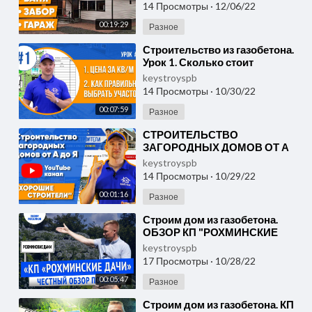
Реконструкция старо
14 Просмотры
·
12/06/22
00:19:29
Разное
⁣Строительство из газобетона.
Урок 1. Сколько стоит
построить дом "под ключ"?
keystroyspb
Как выбрать у
14 Просмотры
·
10/30/22
00:07:59
Разное
⁣СТРОИТЕЛЬСТВО
ЗАГОРОДНЫХ ДОМОВ ОТ А
ДО Я | Канал "Хорошие
keystroyspb
Строители". Строительная
14 Просмотры
·
10/29/22
компани
00:01:16
Разное
⁣Строим дом из газобетона.
ОБЗОР КП "РОХМИНСКИЕ
ДАЧИ".Участки всего по 200
keystroyspb
тыс рублей на се
17 Просмотры
·
10/28/22
00:05:47
Разное
⁣Строим дом из газобетона. КП