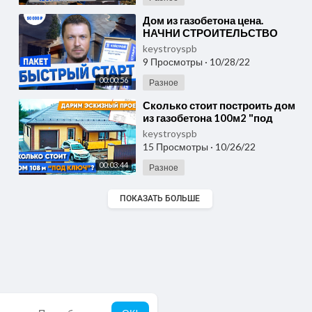
⁣Дом из газобетона цена.
НАЧНИ СТРОИТЕЛЬСТВО
ДОМА ЗА 50 000 РУБЛЕЙ!
keystroyspb
УНИКАЛЬНЫЙ НАБОР
9 Просмотры
·
10/28/22
"БЫСТРЫЙ СТ
00:00:56
Разное
⁣Сколько стоит построить дом
из газобетона 100м2 "под
ключ"? Стоимость
keystroyspb
одноэтажного дома 9н
15 Просмотры
·
10/26/22
00:03:44
Разное
ПОКАЗАТЬ БОЛЬШЕ