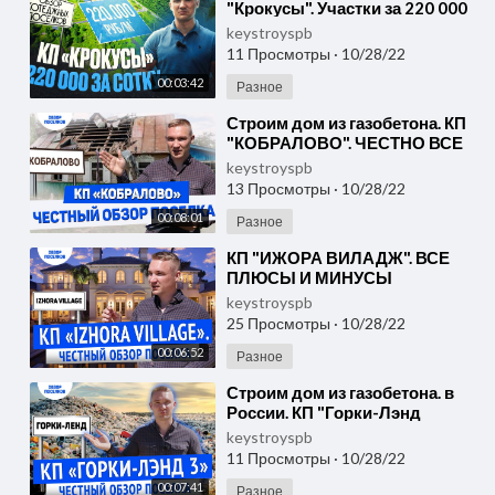
"Крокусы". Участки за 220 000
рублей на востоке города |
keystroyspb
Обзо
11 Просмотры
·
10/28/22
00:03:42
Разное
⁣Строим дом из газобетона. КП
"КОБРАЛОВО". ЧЕСТНО ВСЕ
ПЛЮСЫ И МИНУСЫ
keystroyspb
ПОСЕЛКА. ОБЗОР КОТТЕДЖ
13 Просмотры
·
10/28/22
00:08:01
Разное
⁣КП "ИЖОРА ВИЛАДЖ". ВСЕ
ПЛЮСЫ И МИНУСЫ
ПОСЕЛКА. ОБЗОР
keystroyspb
КОТТЕДЖНЫХ ПОСЕЛКОВ
25 Просмотры
·
10/28/22
ЛЕНИНГРАДСКОЙ ОБЛ
00:06:52
Разное
⁣Строим дом из газобетона. в
России. КП "Горки-Лэнд
3".ГОРА МУСОРА и ТРАССА.
keystroyspb
УЧАСТКИ ПО 270
11 Просмотры
·
10/28/22
00:07:41
Разное