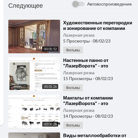
Автовоспроизведение
Следующее
⁣Художественные перегородки
и зонирование от компании
"ЛазерВорота" - это
Лазерная резка
идеальное решение
5 Просмотры
·
08/02/23
00:01:52
Фильмы
⁣Настенные панно от
"ЛазерВорота" - это
уникальное сочетание
Лазерная резка
искусства и современных
15 Просмотры
·
08/02/23
технол
00:01:26
Фильмы
⁣Мангалы от компании
"ЛазерВорота" - это
идеальное решение для
Лазерная резка
любителей отдыха на свежем
14 Просмотры
·
08/02/23
в
00:01:26
Фильмы
⁣Виды металлообработки от