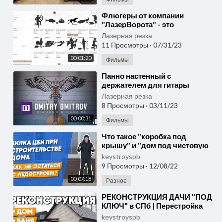
⁣Флюгеры от компании
"ЛазерВорота" - это
идеальное решение для тех,
Лазерная резка
кто хочет добавить уник
11 Просмотры
·
07/31/23
00:01:20
Фильмы
⁣Панно настенный с
держателем для гитары
"Орёл". Лазерная резка
Лазерная резка
металла
8 Просмотры
·
03/11/23
00:00:31
Фильмы
⁣Что такое "коробка под
крышу" и "дом под чистовую
отделку"? | Расчет стоимости с
keystroyspb
9 Просмотры
·
12/08/22
00:07:18
Разное
⁣РЕКОНСТРУКЦИЯ ДАЧИ "ПОД
КЛЮЧ" в СПб | Перестройка
дома и ремонт бани |
keystroyspb