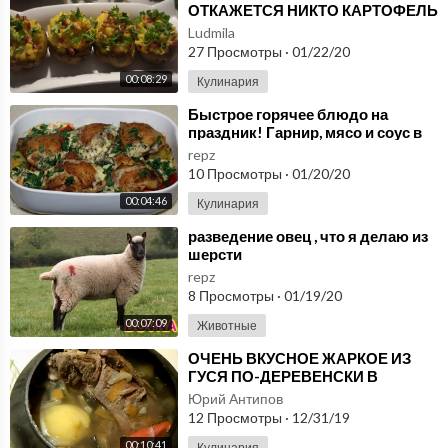
ОТКАЖЕТСЯ НИКТО КАРТОФЕЛЬ
ФАРШИРОВАННЫЙ запеченный
Ludmila
в духовке
27 Просмотры
·
01/22/20
00:08:29
Кулинария
⁣Быстрое горячее блюдо на
праздник! Гарнир, мясо и соус в
одном блюде.
repz
10 Просмотры
·
01/20/20
00:04:46
Кулинария
⁣разведение овец , что я делаю из
шерсти
repz
8 Просмотры
·
01/19/20
00:07:09
Животные
⁣ОЧЕНЬ ВКУСНОЕ ЖАРКОЕ ИЗ
ГУСЯ ПО-ДЕРЕВЕНСКИ В
ЧУГУНКЕ ПОШАГОВЫЙ РЕЦЕПТ
Юрий Антипов
КАК РАЗДЕЛАТЬ ПРИГОТОВИТЬ
12 Просмотры
·
12/31/19
ДОМА
00:10:41
Кулинария