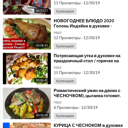
ДУХОВКЕ.УДИВИТЬ ГОСТЕЙ.
11 Просмотры
·
12/30/19
00:10:15
Кулинария
⁣НОВОГОДНЕЕ БЛЮДО 2020
Голень Индейки в духовке -
Самый Вкусный Рецепт
repz
Домашняя Кухня СССР
12 Просмотры
·
12/30/19
00:08:45
Кулинария
⁣Потрясающая утка в духовке на
праздничный стол / горячее на
ужин
repz
15 Просмотры
·
12/30/19
00:06:41
Кулинария
⁣Романтический ужин на двоих с
ЧЕСНОЧКОМ), цыганка готовит.
Картофель с мясом. Gipsy cuisine.
repz
6 Просмотры
·
12/30/19
00:06:09
Кулинария
⁣КУРИЦА С ЧЕСНОКОМ в духовке