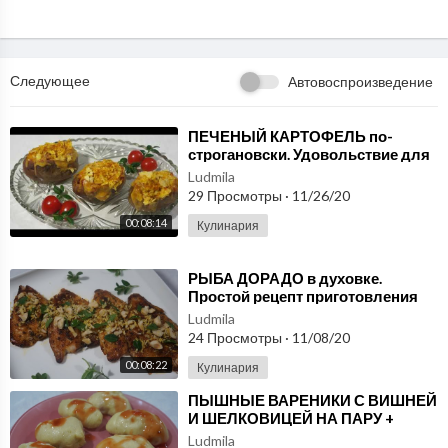
с. Василий Емельяненко
Следите за моими рецептами в соц.сетях:
Facebook: https://www.facebook.com/ChefEmelyanenko
Следующее
Автовоспроизведение
ВКонтакте: https://vk.com/chefvasiliyemelyanenko
Однокласники :https://ok.ru/chefemelyanenko
Rutube: https://rutube.ru/video/person/1269596
⁣ПЕЧЕНЫЙ КАРТОФЕЛЬ по-
строгановски. Удовольствие для
Instagram: @vasilytv
гурманов.
Ludmila
Twitter: @vasemel
29 Просмотры
·
11/26/20
"Шеф-повар Василий Емельяненко"
00:08:14
Кулинария
⁣РЫБА ДОРАДО в духовке.
Простой рецепт приготовления
Ludmila
24 Просмотры
·
11/08/20
00:08:22
Кулинария
⁣ПЫШНЫЕ ВАРЕНИКИ С ВИШНЕЙ
И ШЕЛКОВИЦЕЙ НА ПАРУ +
СОУС
Ludmila