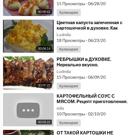
15 Просмотры
·
06/28/20
00:09:42
Кулинария
⁣Цветная капуста запеченная с
картошечкой в духовке. Как
вкусно приготовить цветную
Ludmila
капусту?
18 Просмотры
·
06/23/20
00:04:16
Кулинария
⁣РЕБРЫШКИ в ДУХОВКЕ.
Нереально вкусно.
Ludmila
15 Просмотры
·
06/09/20
00:07:21
Кулинария
⁣КАРТОФЕЛЬНЫЙ СОУС С
МЯСОМ. Рецепт приготовления.
КАК БЫСТРО ПРИГОТОВИТЬ.
mila
10 Просмотры
·
02/10/20
00:03:22
Кулинария
⁣ОТ ТАКОЙ КАРТОШКИ НЕ