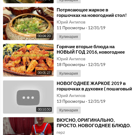
⁣Потрясающее жаркое в
горшочках на новогодний стол!
Свинина с картофелем и грибами
Юрий Антипов
в духовке
11 Просмотры
·
12/31/19
00:04:20
Кулинария
⁣Горячие вторые блюда на
НОВЫЙ ГОД 2016, новогоднее
меню! Вкусное жаркое из рыбы
Юрий Антипов
осетра в духовке New
18 Просмотры
·
12/31/19
00:01:27
Кулинария
⁣НОВОГОДНЕЕ ЖАРКОЕ 2019 в
горшочках в духовке ( пошаговый
рецепт ) Ваши гости ОНЕМЕЮТ !
Юрий Антипов
13 Просмотры
·
12/31/19
00:10:50
Кулинария
⁣ВКУСНО, ОРИГИНАЛЬНО,
ПРОСТО. НОВОГОДНЕЕ БЛЮДО.
СУПЕР РЕЦЕПТ КАРП В
repz