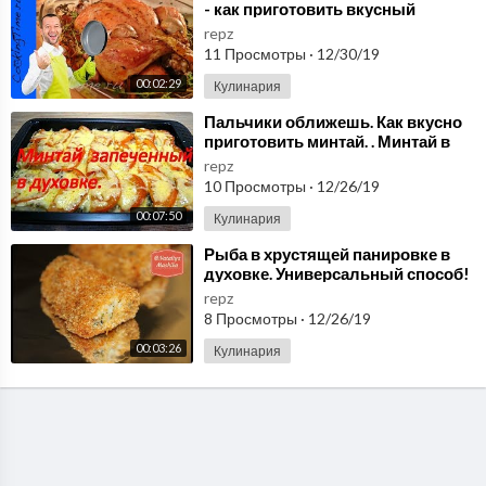
- как приготовить вкусный
праздничный ужин - новогодний
repz
стол
11 Просмотры
·
12/30/19
00:02:29
Кулинария
⁣Пальчики оближешь. Как вкусно
приготовить минтай. . Минтай в
духовке.
repz
10 Просмотры
·
12/26/19
00:07:50
Кулинария
⁣Рыба в хрустящей панировке в
духовке. Универсальный способ!
Пальчики оближешь!
repz
8 Просмотры
·
12/26/19
00:03:26
Кулинария