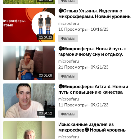
Фильмы
⁣🔵Отзыв Ульяны. Изделия с
микросферами. Новый уровень
комфорта и заботы о здоровье🔵
microsferu
10 Просмотры
·
10/16/23
00:07:53
Фильмы
⁣🔵Микросферы. Новый путь к
гармоничному сну и отдыху.
Продукция Артрейд
microsferu
микросферы🔵
21 Просмотры
·
09/21/23
00:03:08
Фильмы
⁣🔵Микросферы Artraid. Новый
путь к повышению качества
жизни🔵
microsferu
11 Просмотры
·
09/21/23
00:04:52
Фильмы
⁣Изысканные изделия из
микросфер🔵 Новый уровень
комфорта и заботы о здоровье🔵
microsferu