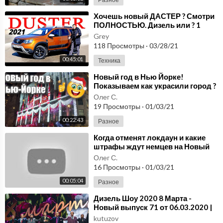
⁣Хочешь новый ДАСТЕР ? Смотри
ПОЛНОСТЬЮ. Дизель или ? 1
серия
Grey
118 Просмотры
·
03/28/21
00:45:01
Техника
⁣Новый год в Нью Йорке!
Показываем как украсили город ?
Олег С.
19 Просмотры
·
01/03/21
00:22:43
Разное
⁣Когда отменят локдаун и какие
штрафы ждут немцев на Новый
год / Новости Германии /
Олег С.
31.12.2020
16 Просмотры
·
01/03/21
00:05:04
Разное
⁣Дизель Шоу 2020 8 Марта -
Новый выпуск 71 от 06.03.2020 |
Дизель cтудио, Лучшие Приколы
kutuzov