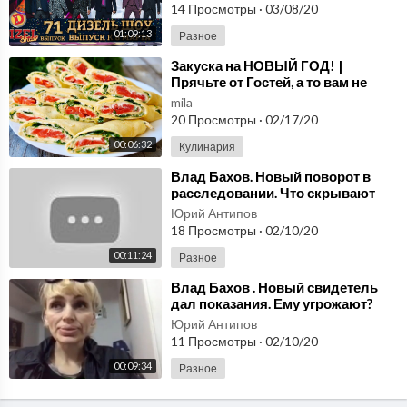
14 Просмотры
·
03/08/20
01:09:13
Разное
⁣Закуска на НОВЫЙ ГОД! |
Прячьте от Гостей, а то вам не
останется:)
mila
20 Просмотры
·
02/17/20
00:06:32
Кулинария
⁣Влад Бахов. Новый поворот в
расследовании. Что скрывают
свидетели по делу Влада Бахова?
Юрий Антипов
18 Просмотры
·
02/10/20
00:11:24
Разное
⁣Влад Бахов . Новый свидетель
дал показания. Ему угрожают?
Юрий Антипов
11 Просмотры
·
02/10/20
00:09:34
Разное