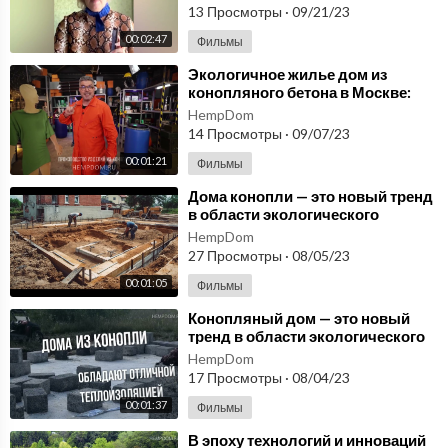
13 Просмотры
·
09/21/23
00:02:47
Фильмы
⁣Экологичное жилье дом из
конопляного бетона в Москве:
новый тренд в строительстве
HempDom
России
14 Просмотры
·
09/07/23
00:01:21
Фильмы
⁣Дома конопли — это новый тренд
в области экологического
строительства! hempshops.biz
HempDom
27 Просмотры
·
08/05/23
00:01:05
Фильмы
⁣Конопляный дом — это новый
тренд в области экологического
строительства. hempshops.biz
HempDom
17 Просмотры
·
08/04/23
00:01:37
Фильмы
⁣В эпоху технологий и инноваций