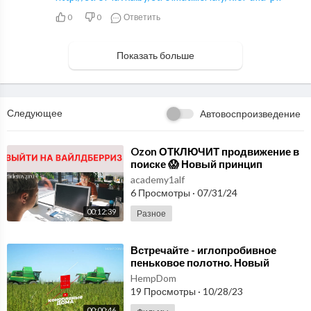
0
0
Ответить
Показать больше
Следующее
Автовоспроизведение
⁣Ozon ОТКЛЮЧИТ продвижение в
поиске 😱 Новый принцип
АВТОРЕКЛАМЫ на Wildberries📌
academy1alf
Выйти на вайлдберриз.
6 Просмотры
·
07/31/24
00:12:39
Разное
⁣Встречайте - иглопробивное
пеньковое полотно. Новый
стандарт в мире нетканых
HempDom
материалов! hempshops
19 Просмотры
·
10/28/23
00:00:46