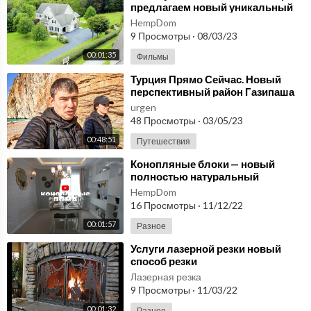
предлагаем новый уникальный
материал для строительства -
HempDom
костробетон
9 Просмотры
·
08/03/23
00:01:35
Фильмы
⁣Турция Прямо Сейчас. Новый
перспективный район Газипаша
#10
urgen
48 Просмотры
·
03/05/23
00:48:51
Путешествия
⁣Конопляные блоки — новый
полностью натуральный
строительный материал!
HempDom
16 Просмотры
·
11/12/22
00:01:57
Разное
⁣Услуги лазерной резки новый
способ резки
Лазерная резка
9 Просмотры
·
11/03/22
00:01:32
Разное