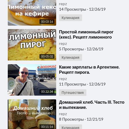
repz
14 Просмотры
·
12/26/19
Кулинария
00:03:16
⁣Простой лимонный пирог
(кекс). Рецепт лимонного
пирога кекса
repz
5 Просмотры
·
12/26/19
00:05:02
Кулинария
⁣Какие зарплаты в Аргентине.
Рецепт пирога.
repz
11 Просмотры
·
12/26/19
00:22:34
Путешествия
⁣Домашний хлеб. Часть III. Тесто
и выпекание.
repz
8 Просмотры
·
12/21/19
00:11:16
Кулинария