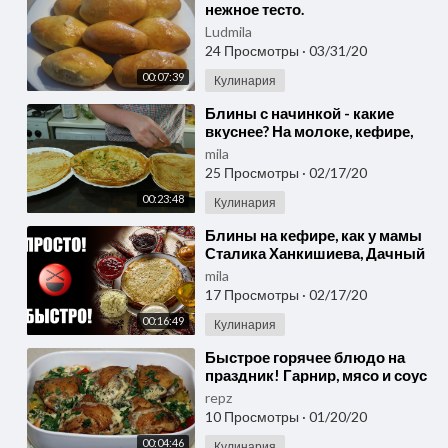
нежное тесто.
Ludmila
24 Просмотры
·
03/31/20
00:07:39
Кулинария
⁣Блины с начинкой - какие
вкуснее? На молоке, кефире,
воде?
mila
25 Просмотры
·
02/17/20
00:23:48
Кулинария
⁣Блины на кефире, как у мамы
Сталика Ханкишиева, Дачный
Ответ, Россия, Узбекистан,
mila
кулинарная книга
17 Просмотры
·
02/17/20
00:16:49
Кулинария
⁣Быстрое горячее блюдо на
праздник! Гарнир, мясо и соус
в одном блюде.
repz
10 Просмотры
·
01/20/20
00:04:46
Кулинария