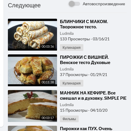
Автовоспроизведение
Следующее
⁣БЛИНЧИКИ С МАКОМ.
Творожное тесто.
Ludmila
133 Просмотры
·
03/16/21
00:03:56
Кулинария
⁣ПИРОЖКИ С ВИШНЕЙ.
Венское тесто Духовые
пирожки с вишней
Ludmila
37 Просмотры
·
01/29/21
00:11:38
Кулинария
⁣МАННИК НА КЕФИРЕ. Все
смешал и в духовку. SIMPLE PIE
recipe
Ludmila
15 Просмотры
·
04/10/20
00:03:17
Фильмы
⁣Пирожки как ПУХ. Очень