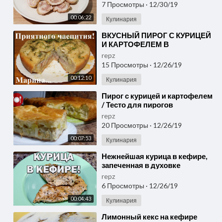
7 Просмотры
·
12/30/19
00:06:22
Кулинария
⁣ВКУСНЫЙ ПИРОГ С КУРИЦЕЙ
И КАРТОФЕЛЕМ В
МУЛЬТИВАРКЕ, РЕЦЕПТ
repz
ПИРОГА С КУРИЦЕЙ И
15 Просмотры
·
12/26/19
КАРТОФЕЛЕМ
00:12:10
Кулинария
⁣Пирог с курицей и картофелем
/ Тесто для пирогов
repz
20 Просмотры
·
12/26/19
00:07:53
Кулинария
⁣Нежнейшая курица в кефире,
запеченная в духовке
repz
6 Просмотры
·
12/26/19
00:04:43
Кулинария
⁣Лимонный кекс на кефире