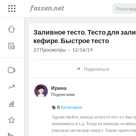
Code 150: Unknown error.
Заливное тесто. Тесто для зали
Download File: https://www.youtube.com/watch?v=W-ullvf_Xvw
кефире. Быстрое тесто
27
Просмотры
·
12/14/19
Поделиться
Ирина
Подписчики
В
Кулинария
Здравствуйте, иногда хочется что-то быстр
ымешивать и т.д. Тогда на помощь хозяйка
уквально несколько минут. Также приготов