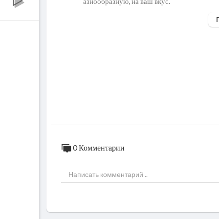
азнообразную, на ваш вкус.
Нам понадобится:
Кефир - 1 стакан
Майонез - 1 стакан
Яйца - 3 шт.
Соль - 1 щепотка
Разрыхлитель - 1 щепотка
Мука - 7-8 стол.ложек с горкой ( в зависим
#заливноетесто#заливнойпирог#рецептза
0 Комментарии