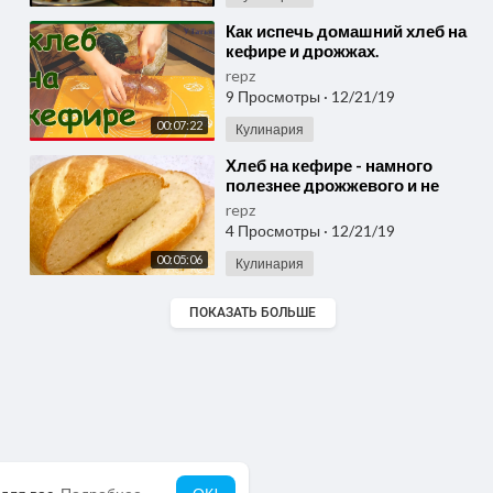
⁣Как испечь домашний хлеб на
кефире и дрожжах.
repz
9 Просмотры
·
12/21/19
00:07:22
Кулинария
⁣Хлеб на кефире - намного
полезнее дрожжевого и не
надо ждать расстойки теста,
repz
сразу печём
4 Просмотры
·
12/21/19
00:05:06
Кулинария
ПОКАЗАТЬ БОЛЬШЕ