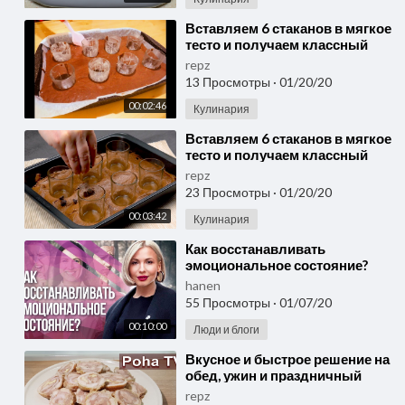
⁣Вставляем 6 стаканов в мягкое
тесто и получаем классный
праздничный десерт
repz
13 Просмотры
·
01/20/20
00:02:46
Кулинария
⁣Вставляем 6 стаканов в мягкое
тесто и получаем классный
праздничный десерт.
repz
23 Просмотры
·
01/20/20
00:03:42
Кулинария
⁣Как восстанавливать
эмоциональное состояние?
Быстрое и глубокое
hanen
эмоциональное
55 Просмотры
·
01/07/20
восстановление
00:10:00
Люди и блоги
⁣Вкусное и быстрое решение на
обед, ужин и праздничный
стол
repz