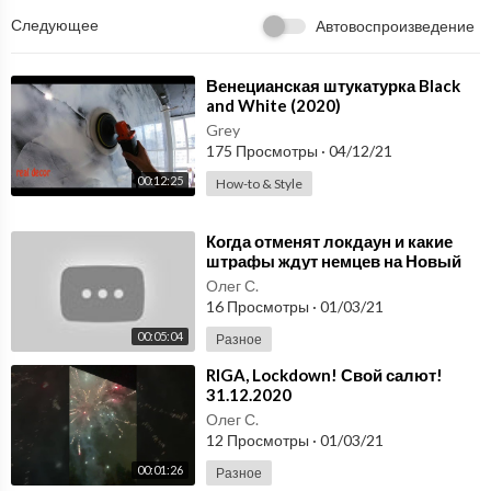
Следующее
Автовоспроизведение
⁣Венецианская штукатурка Black
and White (2020)
Grey
175 Просмотры
·
04/12/21
00:12:25
How-to & Style
⁣Когда отменят локдаун и какие
штрафы ждут немцев на Новый
год / Новости Германии /
Олег С.
31.12.2020
16 Просмотры
·
01/03/21
00:05:04
Разное
⁣RIGA, Lockdown! Свой салют!
31.12.2020
Олег С.
12 Просмотры
·
01/03/21
00:01:26
Разное