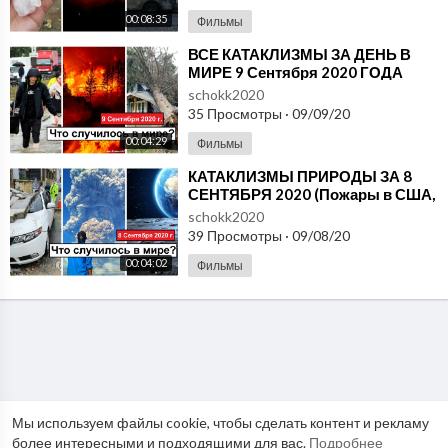
00:08:35
Фильмы
⁣ВСЕ КАТАКЛИЗМЫ ЗА ДЕНЬ В
МИРЕ 9 Сентября 2020 ГОДА
#ДрожьЗемли #Катаклизмы
schokk2020
35 Просмотры
·
09/09/20
00:04:29
Фильмы
⁣КАТАКЛИЗМЫ ПРИРОДЫ ЗА 8
СЕНТЯБРЯ 2020 (Пожары в США,
Сенегал наводнение, Встреча
schokk2020
Луны и Марса)
39 Просмотры
·
09/08/20
00:04:02
Фильмы
Мы используем файлы cookie, чтобы сделать контент и рекламу
более интересными и подходящими для вас.
Подробнее