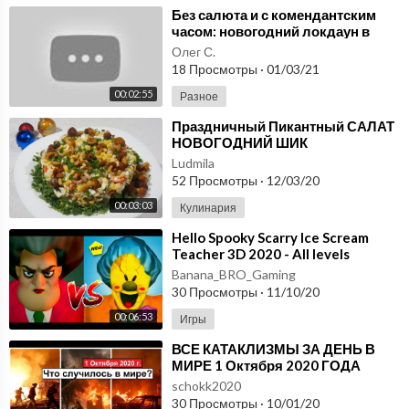
⁣Без салюта и с комендантским
часом: новогодний локдаун в
Европе - Россия 24
Олег С.
18 Просмотры
·
01/03/21
00:02:55
Разное
⁣Праздничный Пикантный САЛАТ
НОВОГОДНИЙ ШИК
Ludmila
52 Просмотры
·
12/03/20
00:03:03
Кулинария
⁣Hello Spooky Scarry Ice Scream
Teacher 3D 2020 - All levels
[Android - IOS] Gameplay
Banana_BRO_Gaming
- Walkthrough
30 Просмотры
·
11/10/20
00:06:53
Игры
⁣ВСЕ КАТАКЛИЗМЫ ЗА ДЕНЬ В
МИРЕ 1 Октября 2020 ГОДА
#ДрожьЗемли #Катаклизмы
schokk2020
30 Просмотры
·
10/01/20