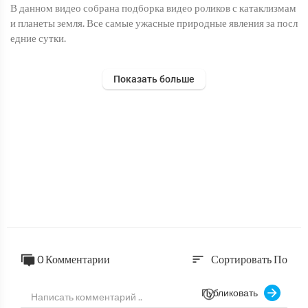
В данном видео собрана подборка видео роликов с катаклизмам
и планеты земля. Все самые ужасные природные явления за посл
едние сутки.
Ютуб Канал: https://bit.ly/3e511Ri
Показать больше
Telegram: https://t.me/joinchat/AAAAAFSLtWuTV76PCkFUs
Q
#Дрожьземли #катаклизмы #наводнения #землетрясение #торн
адо#последниеновости #больземли #вмире #катаклизмызадень
#катаклизмызанеделю #событиедня #flooding #hailstorm #clim
atechange
0 Комментарии
Сортировать По
sort
Публиковать