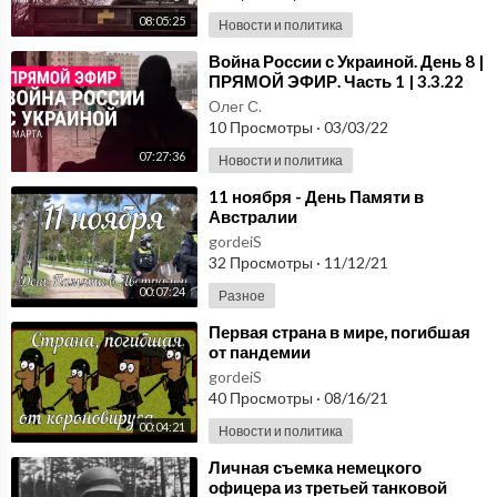
08:05:25
Новости и политика
⁣Война России с Украиной. День 8 |
ПРЯМОЙ ЭФИР. Часть 1 | 3.3.22
Олег С.
10 Просмотры
·
03/03/22
07:27:36
Новости и политика
⁣11 ноября - День Памяти в
Австралии
gordeiS
32 Просмотры
·
11/12/21
00:07:24
Разное
⁣Первая страна в мире, погибшая
от пандемии
gordeiS
40 Просмотры
·
08/16/21
00:04:21
Новости и политика
⁣Личная съемка немецкого
офицера из третьей танковой