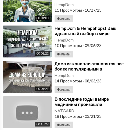
инновационный утеплитель -
HempDom
совершенство теплоизоляции!
11 Просмотры
·
10/27/23
00:01:08
Фильмы
⁣HempDom & HempShops! Ваш
идеальный выбор в мире
конопли!
HempDom
10 Просмотры
·
09/06/23
00:01:22
Фильмы
⁣Дома из конопли становятся все
более популярными в
современном мире благодаря их
HempDom
экологичности!
14 Просмотры
·
08/03/23
00:01:21
Фильмы
⁣В последние годы в мире
медицины произошла
революция благодаря
NATGARD
инновационным технологиям.
18 Просмотры
·
03/21/23
Микросферы
00:10:27
Фильмы