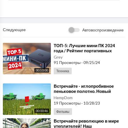
Следующее
Автовоспроизведение
⁣ТОП-5: Лучшие мини ПК 2024
года / Рейтинг портативных
компьютеров, цены
Grey
91 Просмотры
·
09/25/24
00:10:00
Техника
⁣Встречайте - иглопробивное
пеньковое полотно. Новый
стандарт в мире нетканых
HempDom
материалов! hempshops
19 Просмотры
·
10/28/23
00:00:46
Фильмы
⁣Встречайте революцию в мире
утеплителей! Наш