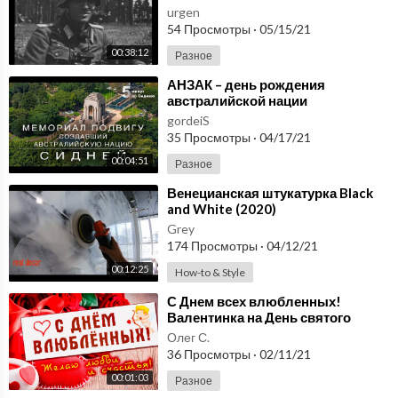
группы армии Центр, самое
urgen
начало, лето 1941 года
54 Просмотры
·
05/15/21
00:38:12
Разное
⁣АНЗАК – день рождения
австралийской нации
gordeiS
35 Просмотры
·
04/17/21
00:04:51
Разное
⁣Венецианская штукатурка Black
and White (2020)
Grey
174 Просмотры
·
04/12/21
00:12:25
How-to & Style
⁣С Днем всех влюбленных!
Валентинка на День святого
Валентина 14 февраля!
Олег С.
36 Просмотры
·
02/11/21
00:01:03
Разное