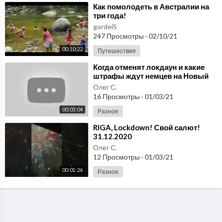
⁣Как помолодеть в Австралии на
три года!
gordeiS
247 Просмотры
·
02/10/21
00:10:22
Путешествия
⁣Когда отменят локдаун и какие
штрафы ждут немцев на Новый
год / Новости Германии /
Олег С.
31.12.2020
16 Просмотры
·
01/03/21
00:05:04
Разное
⁣RIGA, Lockdown! Свой салют!
31.12.2020
Олег С.
12 Просмотры
·
01/03/21
00:01:26
Разное