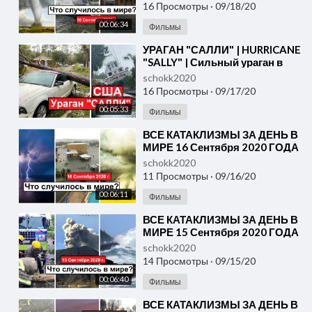
16 Просмотры
·
09/18/20
00:06:34
Фильмы
⁣УРАГАН "САЛЛИ" | HURRICANE
"SALLY" | Сильный ураган в
США ( 16 Сентября 2020 год
schokk2020
16 Просмотры
·
09/17/20
00:05:33
Фильмы
⁣ВСЕ КАТАКЛИЗМЫ ЗА ДЕНЬ В
МИРЕ 16 Сентября 2020 ГОДА
#ДрожьЗемли #Катаклизмы
schokk2020
11 Просмотры
·
09/16/20
00:06:11
Фильмы
⁣ВСЕ КАТАКЛИЗМЫ ЗА ДЕНЬ В
МИРЕ 15 Сентября 2020 ГОДА
#ДрожьЗемли #Катаклизмы
schokk2020
14 Просмотры
·
09/15/20
00:06:40
Фильмы
⁣ВСЕ КАТАКЛИЗМЫ ЗА ДЕНЬ В