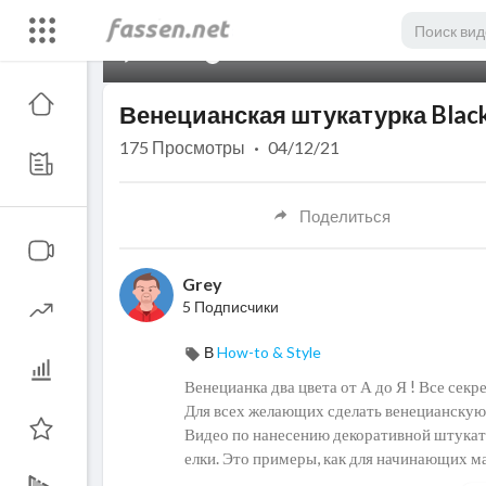
00:00
Венецианская штукатурка Black
175
Просмотры
·
04/12/21
Поделиться
Grey
5 Подписчики
В
How-to & Style
Венецианка два цвета от А до Я ! Все секре
Для всех желающих сделать венецианскую
Видео по нанесению декоративной штукат
елки. Это примеры, как для начинающих мас
венецианская штукатурка, фактурная штука