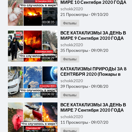
МИРЕ 10 Сентября 2020 ГОДА
#ДрожьЗемли #Катаклизмы
schokk2020
21 Просмотры
·
09/10/20
00:08:35
Фильмы
⁣ВСЕ КАТАКЛИЗМЫ ЗА ДЕНЬ В
МИРЕ 9 Сентября 2020 ГОДА
#ДрожьЗемли #Катаклизмы
schokk2020
35 Просмотры
·
09/09/20
00:04:29
Фильмы
⁣КАТАКЛИЗМЫ ПРИРОДЫ ЗА 8
СЕНТЯБРЯ 2020 (Пожары в
США, Сенегал наводнение,
schokk2020
Встреча Луны и Марса)
39 Просмотры
·
09/08/20
00:04:02
Фильмы
⁣ВСЕ КАТАКЛИЗМЫ ЗА ДЕНЬ В
МИРЕ 7 Сентября 2020 ГОДА
#ДрожьЗемли #Катаклизмы
schokk2020
11 Просмотры
·
09/07/20
00:07:39
Фильмы