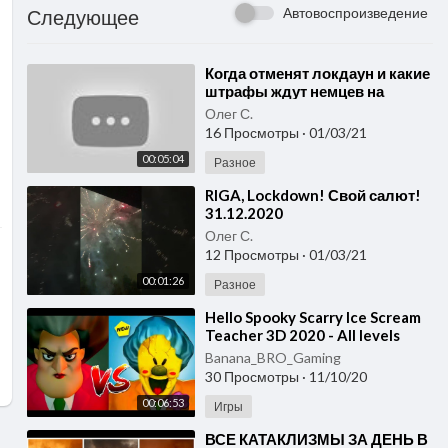
Автовоспроизведение
Следующее
⁣Когда отменят локдаун и какие
штрафы ждут немцев на
Новый год / Новости Германии
Олег С.
/ 31.12.2020
16 Просмотры
·
01/03/21
00:05:04
Разное
⁣RIGA, Lockdown! Свой салют!
31.12.2020
Олег С.
12 Просмотры
·
01/03/21
00:01:26
Разное
⁣Hello Spooky Scarry Ice Scream
Teacher 3D 2020 - All levels
[Android - IOS] Gameplay
Banana_BRO_Gaming
- Walkthrough
30 Просмотры
·
11/10/20
00:06:53
Игры
⁣ВСЕ КАТАКЛИЗМЫ ЗА ДЕНЬ В