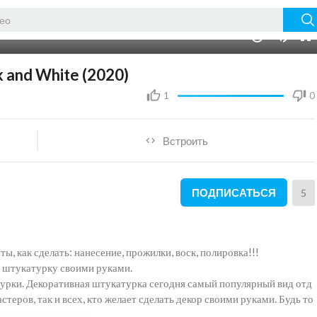
12:25
10
 and White (2020)
1
0
Встроить
ПОДПИСАТЬСЯ
5
ты, как сделать: нанесение, прожилки, воск, полировка!!!
 штукатурку своими руками.
урки. Декоративная штукатурка сегодня самый популярный вид отд
теров, так и всех, кто желает сделать декор своими руками. Будь то
турка или декоративные краски , что выбрать для декора стен? Вы