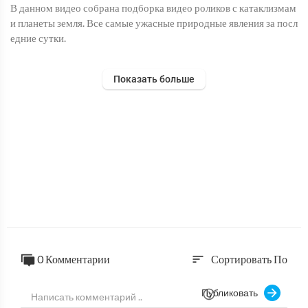
В данном видео собрана подборка видео роликов с катаклизмам
и планеты земля. Все самые ужасные природные явления за посл
едние сутки.
Ютуб Канал: https://bit.ly/3e511Ri
Показать больше
Telegram: https://t.me/joinchat/AAAAAFSLtWuTV76PCkFUs
Q
#Дрожьземли #катаклизмы #наводнения #землетрясение #торн
адо#последниеновости #больземли #вмире #катаклизмызадень
#катаклизмызанеделю #событиедня #flooding #hailstorm #clim
atechange
0 Комментарии
Сортировать По
sort
Публиковать