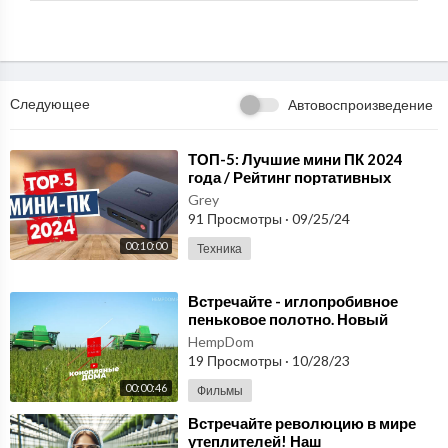
Следующее
Автовоспроизведение
⁣ТОП-5: Лучшие мини ПК 2024
года / Рейтинг портативных
компьютеров, цены
Grey
91 Просмотры
·
09/25/24
00:10:00
Техника
⁣Встречайте - иглопробивное
пеньковое полотно. Новый
стандарт в мире нетканых
HempDom
материалов! hempshops
19 Просмотры
·
10/28/23
00:00:46
Фильмы
⁣Встречайте революцию в мире
утеплителей! Наш