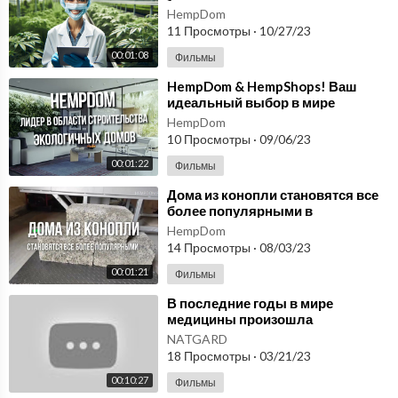
инновационный утеплитель -
HempDom
совершенство теплоизоляции!
11 Просмотры
·
10/27/23
00:01:08
Фильмы
⁣HempDom & HempShops! Ваш
идеальный выбор в мире
конопли!
HempDom
10 Просмотры
·
09/06/23
00:01:22
Фильмы
⁣Дома из конопли становятся все
более популярными в
современном мире благодаря их
HempDom
экологичности!
14 Просмотры
·
08/03/23
00:01:21
Фильмы
⁣В последние годы в мире
медицины произошла
революция благодаря
NATGARD
инновационным технологиям.
18 Просмотры
·
03/21/23
Микросферы
00:10:27
Фильмы