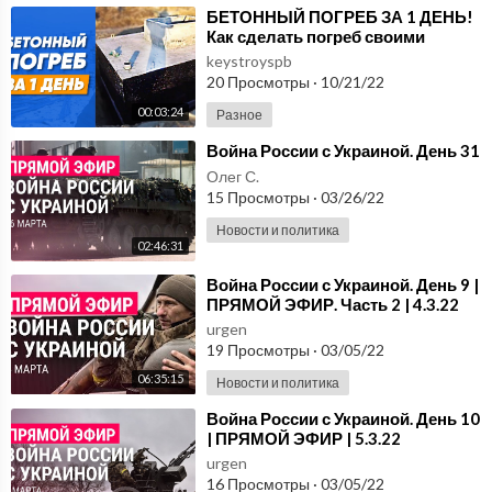
⁣БЕТОННЫЙ ПОГРЕБ ЗА 1 ДЕНЬ!
Как сделать погреб своими
руками?
keystroyspb
20 Просмотры
·
10/21/22
00:03:24
Разное
⁣Война России с Украиной. День 31
Олег С.
15 Просмотры
·
03/26/22
Новости и политика
02:46:31
⁣Война России с Украиной. День 9 |
ПРЯМОЙ ЭФИР. Часть 2 | 4.3.22
urgen
19 Просмотры
·
03/05/22
06:35:15
Новости и политика
⁣Война России с Украиной. День 10
| ПРЯМОЙ ЭФИР | 5.3.22
urgen
16 Просмотры
·
03/05/22