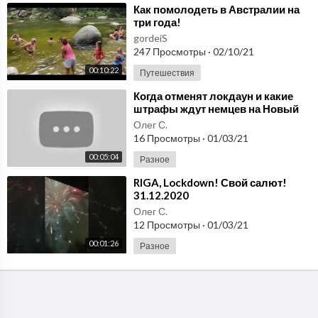
⁣Как помолодеть в Австралии на
три года!
gordeiS
247 Просмотры
·
02/10/21
00:10:22
Путешествия
⁣Когда отменят локдаун и какие
штрафы ждут немцев на Новый
год / Новости Германии /
Олег С.
31.12.2020
16 Просмотры
·
01/03/21
00:05:04
Разное
⁣RIGA, Lockdown! Свой салют!
31.12.2020
Олег С.
12 Просмотры
·
01/03/21
00:01:26
Разное