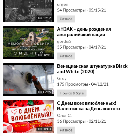
группы армии Центр, самое
urgen
начало, лето 1941 года
54 Просмотры
·
05/15/21
00:38:12
Разное
⁣АНЗАК – день рождения
австралийской нации
gordeiS
35 Просмотры
·
04/17/21
00:04:51
Разное
⁣Венецианская штукатурка Black
and White (2020)
Grey
175 Просмотры
·
04/12/21
00:12:25
How-to & Style
⁣С Днем всех влюбленных!
Валентинка на День святого
Валентина 14 февраля!
Олег С.
36 Просмотры
·
02/11/21
00:01:03
Разное