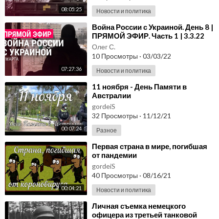
08:05:25
Новости и политика
⁣Война России с Украиной. День 8 |
ПРЯМОЙ ЭФИР. Часть 1 | 3.3.22
Олег С.
10 Просмотры
·
03/03/22
07:27:36
Новости и политика
⁣11 ноября - День Памяти в
Австралии
gordeiS
32 Просмотры
·
11/12/21
00:07:24
Разное
⁣Первая страна в мире, погибшая
от пандемии
gordeiS
40 Просмотры
·
08/16/21
00:04:21
Новости и политика
⁣Личная съемка немецкого
офицера из третьей танковой