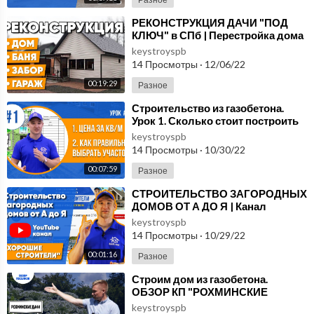
⁣РЕКОНСТРУКЦИЯ ДАЧИ "ПОД
КЛЮЧ" в СПб | Перестройка дома
и ремонт бани | Реконструкция
keystroyspb
старо
14 Просмотры
·
12/06/22
00:19:29
Разное
⁣Строительство из газобетона.
Урок 1. Сколько стоит построить
дом "под ключ"? Как выбрать у
keystroyspb
14 Просмотры
·
10/30/22
00:07:59
Разное
⁣СТРОИТЕЛЬСТВО ЗАГОРОДНЫХ
ДОМОВ ОТ А ДО Я | Канал
"Хорошие Строители".
keystroyspb
Строительная компани
14 Просмотры
·
10/29/22
00:01:16
Разное
⁣Строим дом из газобетона.
ОБЗОР КП "РОХМИНСКИЕ
ДАЧИ".Участки всего по 200 тыс
keystroyspb