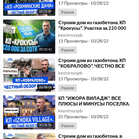
рублей на се
17 Просмотры
·
10/28/22
00:05:47
Разное
⁣Строим дом из газобетона. КП
"Крокусы". Участки за 220 000
рублей на востоке города | Обзо
keystroyspb
11 Просмотры
·
10/28/22
00:03:42
Разное
⁣Строим дом из газобетона. КП
"КОБРАЛОВО". ЧЕСТНО ВСЕ
ПЛЮСЫ И МИНУСЫ ПОСЕЛКА.
keystroyspb
ОБЗОР КОТТЕДЖ
13 Просмотры
·
10/28/22
00:08:01
Разное
⁣КП "ИЖОРА ВИЛАДЖ". ВСЕ
ПЛЮСЫ И МИНУСЫ ПОСЕЛКА.
ОБЗОР КОТТЕДЖНЫХ
keystroyspb
ПОСЕЛКОВ ЛЕНИНГРАДСКОЙ
25 Просмотры
·
10/28/22
ОБЛ
00:06:52
Разное
⁣Строим дом из газобетона. в