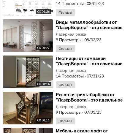
на свежем в
14 Просмотры
·
08/02/23
00:01:26
Фильмы
⁣Виды металлообработки от
"ЛазерВорота" - это сочетание
современных технологий и
Лазерная резка
высокого к
9 Просмотры
·
08/02/23
00:01:27
Фильмы
⁣Лестницы от компании
"ЛазерВорота" - это сочетание
функциональности, прочности и
Лазерная резка
эстетики.
14 Просмотры
·
07/31/23
00:01:14
Фильмы
⁣Решетки гриль-барбекю от
"ЛазерВорота"- это идеальное
решение для любителей отдыха
Лазерная резка
на свеж
9 Просмотры
·
07/31/23
00:01:11
Фильмы
⁣Мебель в стиле лофт от