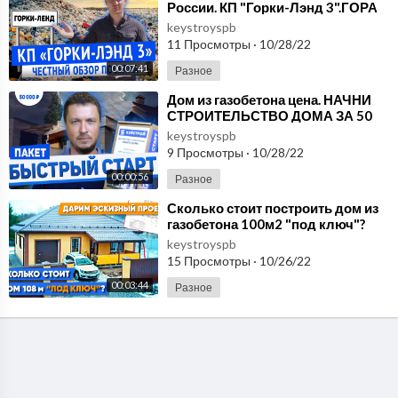
России. КП "Горки-Лэнд 3".ГОРА
МУСОРА и ТРАССА. УЧАСТКИ ПО
keystroyspb
270
11 Просмотры
·
10/28/22
00:07:41
Разное
⁣Дом из газобетона цена. НАЧНИ
СТРОИТЕЛЬСТВО ДОМА ЗА 50
000 РУБЛЕЙ! УНИКАЛЬНЫЙ
keystroyspb
НАБОР "БЫСТРЫЙ СТ
9 Просмотры
·
10/28/22
00:00:56
Разное
⁣Сколько стоит построить дом из
газобетона 100м2 "под ключ"?
Стоимость одноэтажного дома 9н
keystroyspb
15 Просмотры
·
10/26/22
00:03:44
Разное