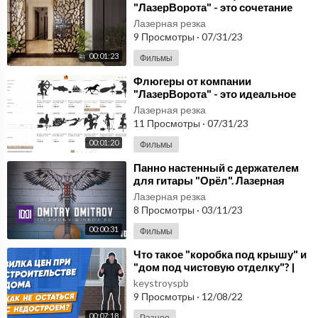
"ЛазерВорота" - это сочетание
современных технологий и
Лазерная резка
уникального
9 Просмотры
·
07/31/23
00:01:23
Фильмы
⁣Флюгеры от компании
"ЛазерВорота" - это идеальное
решение для тех, кто хочет
Лазерная резка
добавить уник
11 Просмотры
·
07/31/23
00:01:20
Фильмы
⁣Панно настенный с держателем
для гитары "Орёл". Лазерная
резка металла
Лазерная резка
8 Просмотры
·
03/11/23
00:00:31
Фильмы
⁣Что такое "коробка под крышу" и
"дом под чистовую отделку"? |
Расчет стоимости с
keystroyspb
9 Просмотры
·
12/08/22
00:07:18
Разное