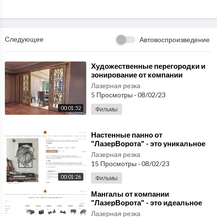
accompanied by heavy rain and storm surges.
Ютуб Канал: https://bit.ly/3e511Ri
Ещё больше видео в Telegram: https://t.me/joinchat/AAAAAFS
Следующее
Автовоспроизведение
LtWuTV76PCkFUsQ
⁣Художественные перегородки и
зонирование от компании
"ЛазерВорота" - это идеальное
Лазерная резка
решение
5 Просмотры
·
08/02/23
00:01:52
Фильмы
⁣Настенные панно от
"ЛазерВорота" - это уникальное
сочетание искусства и
Лазерная резка
современных технол
15 Просмотры
·
08/02/23
00:01:26
Фильмы
⁣Мангалы от компании
"ЛазерВорота" - это идеальное
решение для любителей отдыха
Лазерная резка