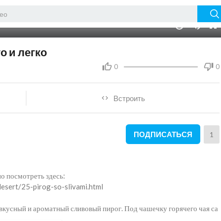
06:07
10
о и легко
0
0
Встроить
ПОДПИСАТЬСЯ
1
о посмотреть здесь:
desert/25-pirog-so-slivami.html
вкусный и ароматный сливовый пирог. Под чашечку горячего чая са
ложно.