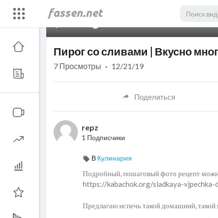
00:00
Пирог со сливами | Вкусно мног
7
Просмотры
·
12/21/19
Поделиться
repz
1 Подписчики
В
Кулинария
Подробный, пошаговый фото рецепт можн
https://kabachok.org/sladkaya-vjpechka-
Предлагаю испечь такой домашний, такой 
мое то. Получается много и готовить не с