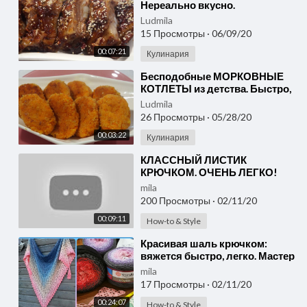
Нереально вкусно.
Ludmila
15 Просмотры
·
06/09/20
00:07:21
Кулинария
⁣Бесподобные МОРКОВНЫЕ
КОТЛЕТЫ из детства. Быстро,
вкусно и очень полезно!!!
Ludmila
26 Просмотры
·
05/28/20
00:03:22
Кулинария
⁣КЛАССНЫЙ ЛИСТИК
КРЮЧКОМ. ОЧЕНЬ ЛЕГКО!
Мастер-класс для
mila
начинающих от Shatlen
200 Просмотры
·
02/11/20
Шатлен.
00:09:11
How-to & Style
⁣Красивая шаль крючком:
вяжется быстро, легко. Мастер
класс: вязание крючком для
mila
начинающих. Схема
17 Просмотры
·
02/11/20
00:24:07
How-to & Style