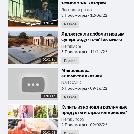
технология, которая
существует уже много лет, но
Лазерная резка
недавно она стала популярна
8 Просмотры
·
12/06/22
00:01:40
Разное
⁣Является ли арболит новым
суперпродуктом? Так много
новых суперпродуктов,
HempDom
трудно уследить за всеми.
8 Просмотры
·
11/11/22
00:01:31
Разное
⁣Микросфера
алюмосиликатная.
Микросферы – отзывы об этих
NATGARD
изделиях, стеклянных
6 Просмотры
·
09/16/22
микросферах уже много!
00:03:17
Разное
⁣Купить из конопли различные
продукты и стройматериалы?
Легко! hempshops.biz
HempShopS
9 Просмотры
·
09/02/22
00:01:54
Разное