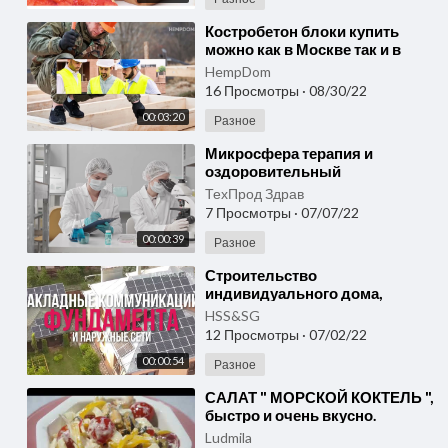
⁣Костробетон блоки купить
можно как в Москве так и в
Подмосковье. Сегодня дом из
HempDom
костры сделать легко
16 Просмотры
·
08/30/22
00:03:20
Разное
⁣Микросфера терапия и
оздоровительный
терапевтический эффект на
ТехПрод Здрав
тело человека. Много
7 Просмотры
·
07/07/22
слышали?
00:00:39
Разное
⁣Строительство
индивидуального дома,
строительство коттеджей,
HSS&SG
построить здание под ключ
12 Просмотры
·
07/02/22
легко!
00:00:54
Разное
⁣САЛАТ " МОРСКОЙ КОКТЕЛЬ ",
быстро и очень вкусно.
Ludmila