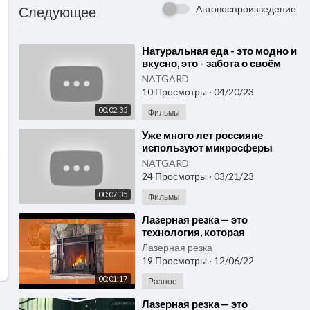
Автовоспроизведение
Следующее
⁣Натуральная еда - это модно и
вкусно, это - забота о своём
здоровье и здоровье своих
NATGARD
близких.
10 Просмотры
·
04/20/23
00:02:35
Фильмы
⁣Уже много лет россияне
используют микросферы
в различных бытовых
NATGARD
товарах.
24 Просмотры
·
03/21/23
00:07:35
Фильмы
⁣Лазерная резка — это
технология, которая
существует уже много лет /
Лазерная резка
Изделия лазерной резки
19 Просмотры
·
12/06/22
00:01:17
Разное
⁣Лазерная резка — это