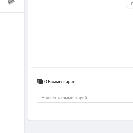
Нам понадобиться:
Слива – 0,7 кг.
Для крошки (штройзеля):
Сливочное масло – 100 гр.
Сахар – 1 ст. ложка
Мука – 5 ст. ложек
Тесто:
Сливочное масло или маргарин – 250 гр.
Сахар – 200 гр.
0 Комментарии
Ванильный сахар – 1 пакетик
Соль - щепотка
Яйца куриные- 5 шт.
Мука – 430 гр.
Разрыхлитель – 3 ч. ложки
Размер моей формы 34Х26 см.
Выпекать при 170–180 градусах 45-50 м