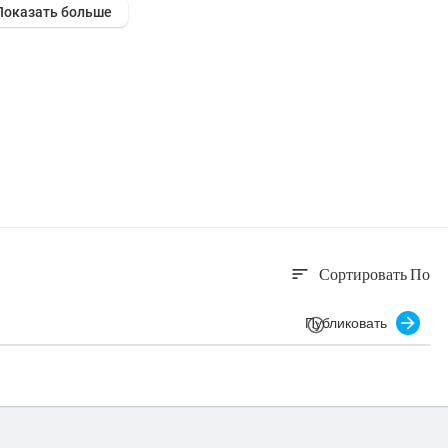
Показать больше
Сортировать По
sort
Публиковать
инут.