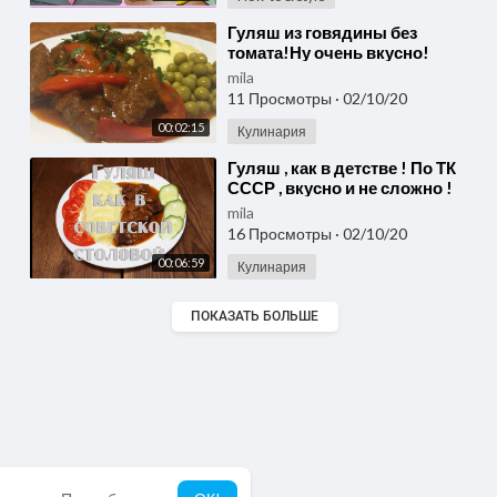
⁣Гуляш из говядины без
томата!Ну очень вкусно!
mila
11 Просмотры
·
02/10/20
00:02:15
Кулинария
⁣Гуляш , как в детстве ! По ТК
СССР , вкусно и не сложно !
mila
16 Просмотры
·
02/10/20
00:06:59
Кулинария
ПОКАЗАТЬ БОЛЬШЕ