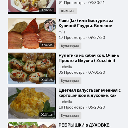
91 Просмотры
·
03/30/21
00:02:37
Фильмы
⁣Лакс (lax) или Бастурма из
Куриной Грудки. Вяленое
Мясо. Балык. Не реально
mila
вкусно.
17 Просмотры
·
09/27/20
00:07:34
Кулинария
⁣Рулетики из кабачков. Очень
Просто и Вкусно ( Zucchini)
Ludmila
35 Просмотры
·
07/01/20
00:05:28
Кулинария
⁣Цветная капуста запеченная с
картошечкой в духовке. Как
вкусно приготовить цветную
Ludmila
капусту?
18 Просмотры
·
06/23/20
00:04:16
Кулинария
⁣РЕБРЫШКИ в ДУХОВКЕ.