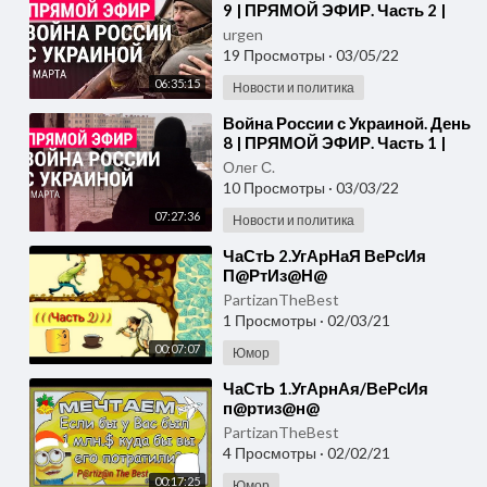
9 | ПРЯМОЙ ЭФИР. Часть 2 |
4.3.22
urgen
19 Просмотры
·
03/05/22
06:35:15
Новости и политика
⁣Война России с Украиной. День
8 | ПРЯМОЙ ЭФИР. Часть 1 |
3.3.22
Олег С.
10 Просмотры
·
03/03/22
07:27:36
Новости и политика
⁣ЧаСтЬ 2.УгАрНаЯ ВеРсИя
П@РтИз@Н@
PartizanTheBest
1 Просмотры
·
02/03/21
00:07:07
Юмор
⁣ЧаСтЬ 1.УгАрнАя/ВеРсИя
п@ртиз@н@
PartizanTheBest
4 Просмотры
·
02/02/21
00:17:25
Юмор