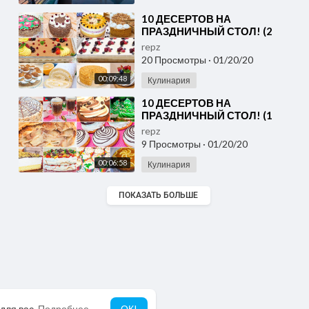
⁣10 ДЕСЕРТОВ НА
ПРАЗДНИЧНЫЙ СТОЛ! (2
часть)
repz
20 Просмотры
·
01/20/20
00:09:48
Кулинария
⁣10 ДЕСЕРТОВ НА
ПРАЗДНИЧНЫЙ СТОЛ! (1
часть)
repz
9 Просмотры
·
01/20/20
00:06:58
Кулинария
ПОКАЗАТЬ БОЛЬШЕ
для вас.
Подробнее
ОК!