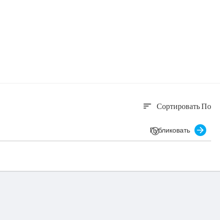
Сортировать По
sort
Публиковать