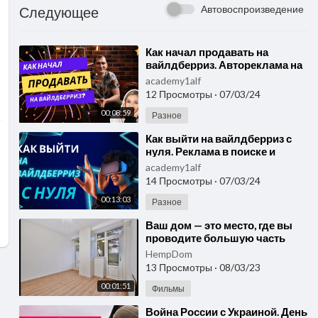
Автовоспроизведение
Следующее
⁣Как начал продавать на
вайлдберриз. Автореклама на
Вайлдберриз Реклама на
academy1alf
маркетплейсах Часть 2
12 Просмотры
·
07/03/24
00:08:59
Разное
⁣Как выйти на вайлдберриз с
нуля. Реклама в поиске и
Трафареты Реклама на
academy1alf
маркетплейсах Часть 1
14 Просмотры
·
07/03/24
00:13:03
Разное
⁣Ваш дом — это место, где вы
проводите большую часть
своей жизни!
HempDom
13 Просмотры
·
08/03/23
00:01:51
Фильмы
⁣Война России с Украиной. День