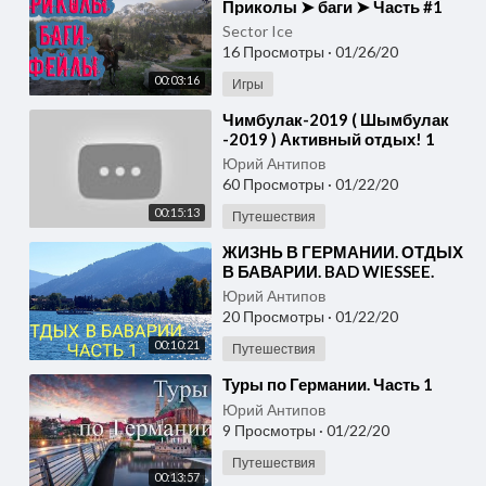
Приколы ➤ баги ➤ Часть #1
Sector Ice
16 Просмотры
·
01/26/20
00:03:16
Игры
⁣Чимбулак-2019 ( Шымбулак
-2019 ) Активный отдых! 1
часть
Юрий Антипов
60 Просмотры
·
01/22/20
00:15:13
Путешествия
⁣ЖИЗНЬ В ГЕРМАНИИ. ОТДЫХ
В БАВАРИИ. BAD WIESSEE.
TEGERNSEE. ЧАСТЬ 1.
Юрий Антипов
20 Просмотры
·
01/22/20
00:10:21
Путешествия
⁣Туры по Германии. Часть 1
Юрий Антипов
9 Просмотры
·
01/22/20
Путешествия
00:13:57