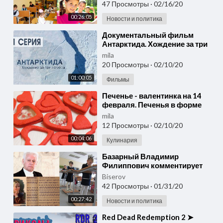
Здоровые дети. Часть 2
47 Просмотры
·
02/16/20
00:26:05
Новости и политика
⁣Документальный фильм
Антарктида. Хождение за три
полюса. Часть 1
mila
20 Просмотры
·
02/10/20
01:00:05
Фильмы
⁣Печенье - валентинка на 14
февраля. Печенья в форме
сердца вместо открытки на 14
mila
февраля.
12 Просмотры
·
02/10/20
00:04:06
Кулинария
⁣Базарный Владимир
Филиппович комментирует
послание Президента 2020.
Biserov
Здоровые дети. Часть 1
42 Просмотры
·
01/31/20
00:27:42
Новости и политика
⁣Red Dead Redemption 2 ➤