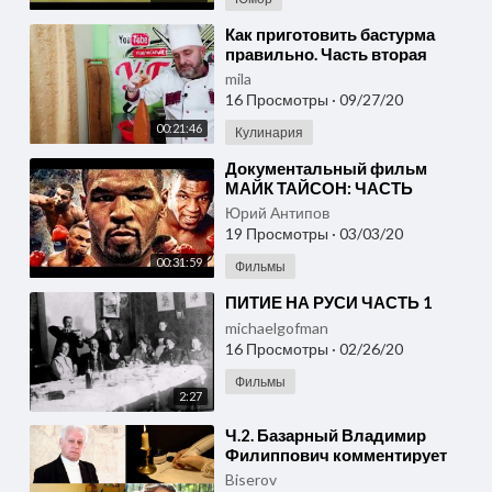
⁣Как приготовить бастурма
правильно. Часть вторая
mila
16 Просмотры
·
09/27/20
00:21:46
Кулинария
⁣Документальный фильм
МАЙК ТАЙСОН: ЧАСТЬ
ПЕРВАЯ (2020)
Юрий Антипов
19 Просмотры
·
03/03/20
00:31:59
Фильмы
⁣ПИТИЕ НА РУСИ ЧАСТЬ 1
michaelgofman
16 Просмотры
·
02/26/20
Фильмы
2:27
⁣Ч.2. Базарный Владимир
Филиппович комментирует
послание Президента 2020.
Biserov