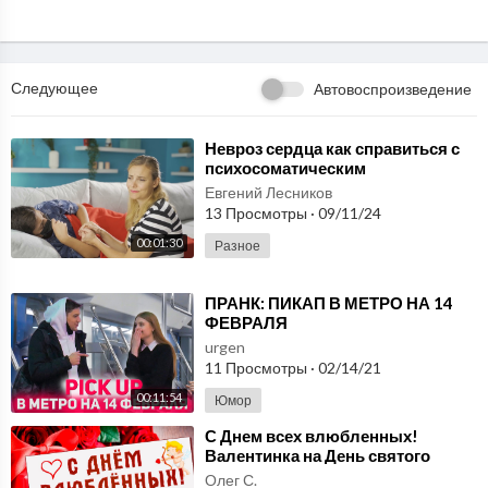
* Форма "Сердце" Любовь и свадьба https://breadbaking.ru/go
ods/forma_serdtse/
* Посыпки Cake Colors https://breadbaking.ru/catalog/posypki
_cake_colors/
Следующее
Автовоспроизведение
Делитесь своими тортиками со мной в инстаграм http://instagr
⁣Невроз сердца как справиться с
психосоматическим
am.com/asia_demianova по тегу #13asia
расстройством
Евгений Лесников
13 Просмотры
·
09/11/24
00:01:30
Разное
У Вас есть возможность помочь в развитии каналу материальн
о:
⁣ПРАНК: ПИКАП В МЕТРО НА 14
Карта Сбербанка РФ 5469520024429409
ФЕВРАЛЯ
Для жителей других стран https://www.donationalerts.com/r/1
urgen
3asia
11 Просмотры
·
02/14/21
00:11:54
Юмор
⁣С Днем всех влюбленных!
Валентинка на День святого
Рецепт печенья:
Валентина 14 февраля!
Олег С.
Сливочное масло - 150 грамм