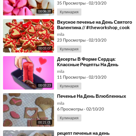
35 Просмотры
·
02/10/20
00:06:38
Кулинария
⁣Вкусное печенье на День Святого
Валентина // #theworkshop_cook
mila
23 Просмотры
·
02/10/20
00:03:07
Кулинария
⁣Десерты В Форме Сердца:
Классные Рецепты На День
Святого Валентина
mila
11 Просмотры
·
02/10/20
00:03:23
Кулинария
⁣Печенье На День Влюбленных
mila
6 Просмотры
·
02/10/20
Кулинария
00:21:01
⁣рецепт печенья на день