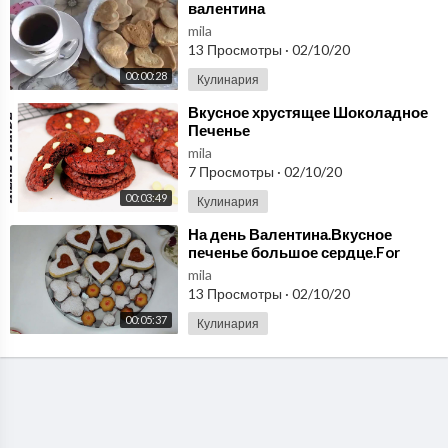
валентина
mila
13 Просмотры
·
02/10/20
00:00:28
Кулинария
⁣Вкусное хрустящее Шоколадное
Печенье
mila
7 Просмотры
·
02/10/20
00:03:49
Кулинария
⁣На день Валентина.Вкусное
печенье большое сердце.For
valentine's day.
mila
13 Просмотры
·
02/10/20
00:05:37
Кулинария