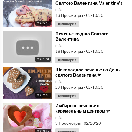
ов. В раскатанном пласте теста большой вырубкой вырезаем се
Святого Валентина. Valentine's
day sugar cookies. ENG SUB
рдечки, а маленькой вырезаем у них серединки, выпекаем наши
mila
сердечки при температуре 180 градусов минут 20.
13 Просмотры
·
02/10/20
00:05:15
Кулинария
⁣Печенье ко дню Святого
Валентина
mila
18 Просмотры
·
02/10/20
00:01:01
Кулинария
⁣Шоколадное печенье на День
святого Валентина ❤
mila
27 Просмотры
·
02/10/20
00:02:13
Кулинария
⁣Имбирное печенье с
карамельным центром ☆
Подарки на 14 февраля
mila
9 Просмотры
·
02/10/20
00:03:22
Кулинария