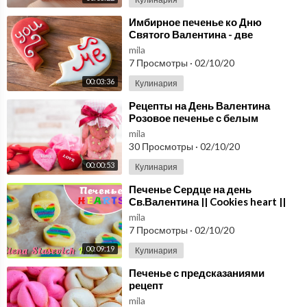
⁣Имбирное печенье ко Дню
Святого Валентина - две
половинки сердца
mila
7 Просмотры
·
02/10/20
00:03:36
Кулинария
⁣Рецепты на День Валентина
Розовое печенье с белым
шоколадом
mila
30 Просмотры
·
02/10/20
00:00:53
Кулинария
⁣Печенье Сердце на день
Св.Валентина || Cookies heart ||
Elena Stasevich HM
mila
7 Просмотры
·
02/10/20
00:09:19
Кулинария
⁣Печенье с предсказаниями
рецепт
mila