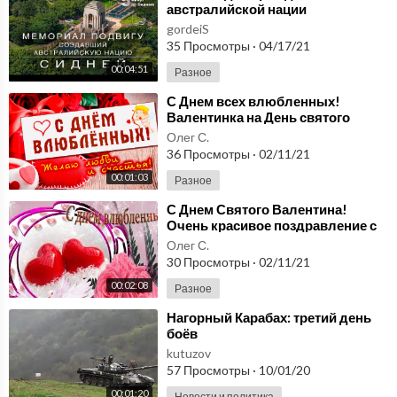
австралийской нации
gordeiS
35 Просмотры
·
04/17/21
00:04:51
Разное
⁣С Днем всех влюбленных!
Валентинка на День святого
Валентина 14 февраля!
Олег С.
36 Просмотры
·
02/11/21
00:01:03
Разное
⁣С Днем Святого Валентина!
Очень красивое поздравление с
днем святого Валентина.
Олег С.
30 Просмотры
·
02/11/21
00:02:08
Разное
⁣Нагорный Карабах: третий день
боёв
kutuzov
57 Просмотры
·
10/01/20
00:01:20
Новости и политика