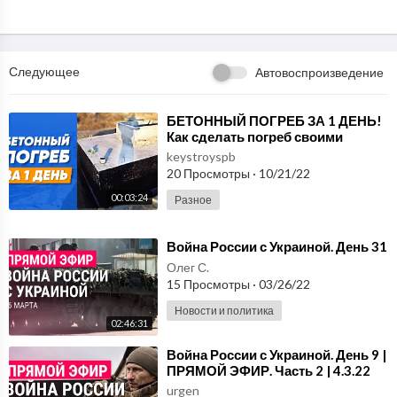
Следующее
Автовоспроизведение
⁣БЕТОННЫЙ ПОГРЕБ ЗА 1 ДЕНЬ!
Как сделать погреб своими
руками?
keystroyspb
20 Просмотры
·
10/21/22
00:03:24
Разное
⁣Война России с Украиной. День 31
Олег С.
15 Просмотры
·
03/26/22
Новости и политика
02:46:31
⁣Война России с Украиной. День 9 |
ПРЯМОЙ ЭФИР. Часть 2 | 4.3.22
urgen