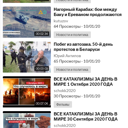
⁣Нагорный Карабах: бои между
Баку и Ереваном продолжаются
пятый день
kutuzov
64 Просмотры
·
10/01/20
00:02:34
Новости и политика
⁣Побег из автозака. 50-й день
протестов в Беларуси
Юрий Антипов
65 Просмотры
·
10/01/20
00:03:03
Новости и политика
⁣ВСЕ КАТАКЛИЗМЫ ЗА ДЕНЬ В
МИРЕ 1 Октября 2020 ГОДА
#ДрожьЗемли #Катаклизмы
schokk2020
30 Просмотры
·
10/01/20
00:07:04
Фильмы
⁣ВСЕ КАТАКЛИЗМЫ ЗА ДЕНЬ В
МИРЕ 30 Сентября 2020 ГОДА
#ДрожьЗемли #Катаклизмы
schokk2020