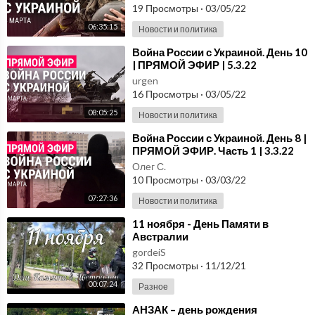
19 Просмотры
·
03/05/22
06:35:15
Новости и политика
⁣Война России с Украиной. День 10
| ПРЯМОЙ ЭФИР | 5.3.22
urgen
16 Просмотры
·
03/05/22
08:05:25
Новости и политика
⁣Война России с Украиной. День 8 |
ПРЯМОЙ ЭФИР. Часть 1 | 3.3.22
Олег С.
10 Просмотры
·
03/03/22
07:27:36
Новости и политика
⁣11 ноября - День Памяти в
Австралии
gordeiS
32 Просмотры
·
11/12/21
00:07:24
Разное
⁣АНЗАК – день рождения