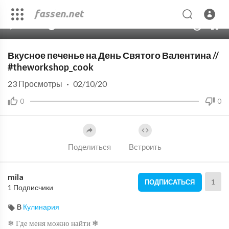
00:00
03:07
10
Вкусное печенье на День Святого Валентина //
#theworkshop_cook
23
Просмотры
·
02/10/20
0
0
Поделиться
Встроить
mila
1
ПОДПИСАТЬСЯ
1 Подписчики
В
Кулинария
❄ Где меня можно найти ❄