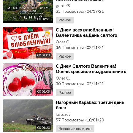
gordeiS
35 Просмотры
·
04/17/21
00:04:51
Разное
⁣С Днем всех влюбленных!
Валентинка на День святого
Валентина 14 февраля!
Олег С.
36 Просмотры
·
02/11/21
00:01:03
Разное
⁣С Днем Святого Валентина!
Очень красивое поздравление с
днем святого Валентина.
Олег С.
30 Просмотры
·
02/11/21
00:02:08
Разное
⁣Нагорный Карабах: третий день
боёв
kutuzov
57 Просмотры
·
10/01/20
00:01:20
Новости и политика