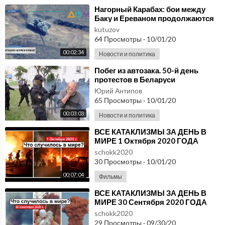
⁣Нагорный Карабах: бои между
Баку и Ереваном продолжаются
пятый день
kutuzov
64 Просмотры
·
10/01/20
00:02:34
Новости и политика
⁣Побег из автозака. 50-й день
протестов в Беларуси
Юрий Антипов
65 Просмотры
·
10/01/20
00:03:03
Новости и политика
⁣ВСЕ КАТАКЛИЗМЫ ЗА ДЕНЬ В
МИРЕ 1 Октября 2020 ГОДА
#ДрожьЗемли #Катаклизмы
schokk2020
30 Просмотры
·
10/01/20
00:07:04
Фильмы
⁣ВСЕ КАТАКЛИЗМЫ ЗА ДЕНЬ В
МИРЕ 30 Сентября 2020 ГОДА
#ДрожьЗемли #Катаклизмы
schokk2020
29 Просмотры
·
09/30/20