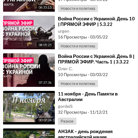
06:35:15
Новости и политика
⁣Война России с Украиной. День 10
| ПРЯМОЙ ЭФИР | 5.3.22
urgen
16 Просмотры
·
03/05/22
08:05:25
Новости и политика
⁣Война России с Украиной. День 8 |
ПРЯМОЙ ЭФИР. Часть 1 | 3.3.22
Олег С.
10 Просмотры
·
03/03/22
07:27:36
Новости и политика
⁣11 ноября - День Памяти в
Австралии
gordeiS
32 Просмотры
·
11/12/21
00:07:24
Разное
⁣АНЗАК – день рождения
австралийской нации