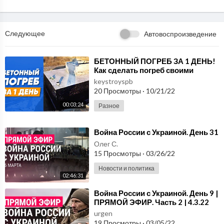
Следующее
Автовоспроизведение
⁣БЕТОННЫЙ ПОГРЕБ ЗА 1 ДЕНЬ!
Как сделать погреб своими
руками?
keystroyspb
20 Просмотры
·
10/21/22
00:03:24
Разное
⁣Война России с Украиной. День 31
Олег С.
15 Просмотры
·
03/26/22
Новости и политика
02:46:31
⁣Война России с Украиной. День 9 |
ПРЯМОЙ ЭФИР. Часть 2 | 4.3.22
urgen
19 Просмотры
·
03/05/22