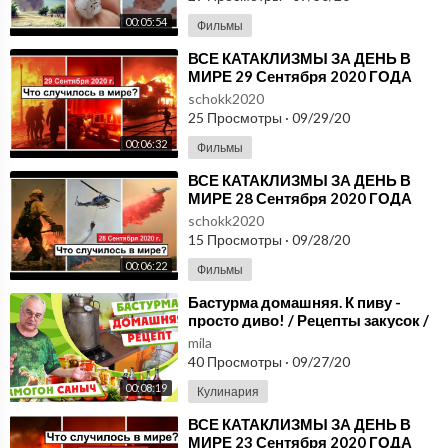
00:05:54
Фильмы
⁣ВСЕ КАТАКЛИЗМЫ ЗА ДЕНЬ В
МИРЕ 29 Сентября 2020 ГОДА
#ДрожьЗемли #Катаклизмы
schokk2020
25 Просмотры
·
09/29/20
00:06:32
Фильмы
⁣ВСЕ КАТАКЛИЗМЫ ЗА ДЕНЬ В
МИРЕ 28 Сентября 2020 ГОДА
#ДрожьЗемли #Катаклизмы
schokk2020
15 Просмотры
·
09/28/20
00:06:22
Фильмы
⁣Бастурма домашняя. К пиву -
просто диво! / Рецепты закусок /
Самогон Саныч
mila
40 Просмотры
·
09/27/20
00:08:19
Кулинария
⁣ВСЕ КАТАКЛИЗМЫ ЗА ДЕНЬ В
МИРЕ 23 Сентября 2020 ГОДА