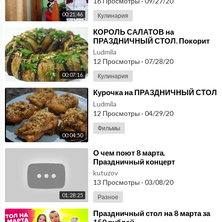
16 Просмотры
·
09/27/20
00:21:46
Кулинария
⁣КОРОЛЬ САЛАТОВ на
ПРАЗДНИЧНЫЙ СТОЛ. Покорит
красотой и вкусом.
Ludmila
12 Просмотры
·
07/28/20
00:07:16
Кулинария
⁣Курочка на ПРАЗДНИЧНЫЙ СТОЛ
Ludmila
12 Просмотры
·
04/29/20
Фильмы
00:04:50
⁣О чем поют 8 марта.
Праздничный концерт
kutuzov
13 Просмотры
·
03/08/20
01:28:25
Разное
⁣Праздничный стол на 8 марта за
150 рублей