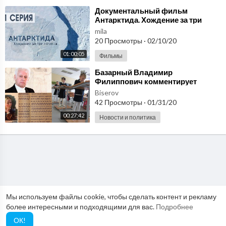
⁣Документальный фильм
Антарктида. Хождение за три
полюса. Часть 1
mila
20 Просмотры
·
02/10/20
01:00:05
Фильмы
⁣Базарный Владимир
Филиппович комментирует
послание Президента 2020.
Biserov
Здоровые дети. Часть 1
42 Просмотры
·
01/31/20
00:27:42
Новости и политика
Мы используем файлы cookie, чтобы сделать контент и рекламу
более интересными и подходящими для вас.
Подробнее
ОК!