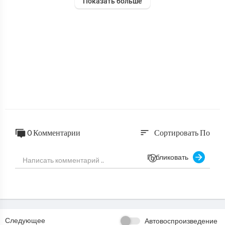
Показать больше
0 Комментарии
Сортировать По
sort
Публиковать
Следующее
Автовоспроизведение