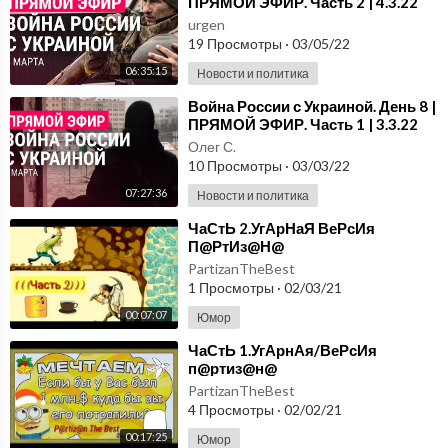
ПРЯМОЙ ЭФИР. Часть 2 | 4.3.22
urgen
19 Просмотры
·
03/05/22
06:35:15
Новости и политика
⁣Война России с Украиной. День 8 |
ПРЯМОЙ ЭФИР. Часть 1 | 3.3.22
Олег С.
10 Просмотры
·
03/03/22
07:27:36
Новости и политика
⁣ЧаСтЬ 2.УгАрНаЯ ВеРсИя
П@РтИз@Н@
PartizanTheBest
1 Просмотры
·
02/03/21
00:07:07
Юмор
⁣ЧаСтЬ 1.УгАрнАя/ВеРсИя
п@ртиз@н@
PartizanTheBest
4 Просмотры
·
02/02/21
00:17:25
Юмор