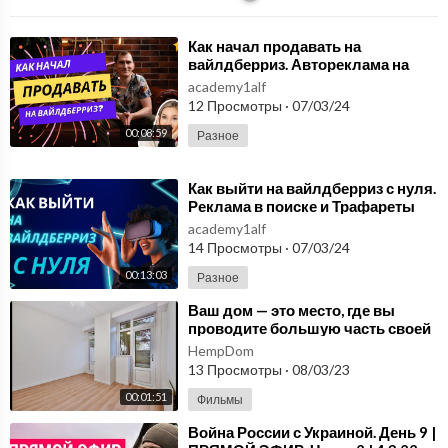
⁣Как начал продавать на
вайлдберриз. Автореклама на
Вайлдберриз Реклама на
academy1alf
маркетплейсах Часть 2
12 Просмотры
·
07/03/24
00:08:59
Разное
⁣Как выйти на вайлдберриз с нуля.
Реклама в поиске и Трафареты
Реклама на маркетплейсах Часть
academy1alf
1
14 Просмотры
·
07/03/24
00:13:03
Разное
⁣Ваш дом — это место, где вы
проводите большую часть своей
жизни!
HempDom
13 Просмотры
·
08/03/23
00:01:51
Фильмы
⁣Война России с Украиной. День 9 |