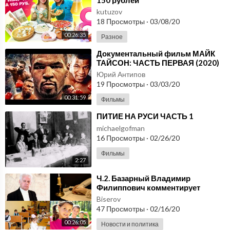
kutuzov
18 Просмотры
·
03/08/20
00:26:35
Разное
⁣Документальный фильм МАЙК
ТАЙСОН: ЧАСТЬ ПЕРВАЯ (2020)
Юрий Антипов
19 Просмотры
·
03/03/20
00:31:59
Фильмы
⁣ПИТИЕ НА РУСИ ЧАСТЬ 1
michaelgofman
16 Просмотры
·
02/26/20
Фильмы
2:27
⁣Ч.2. Базарный Владимир
Филиппович комментирует
послание Президента 2020.
Biserov
Здоровые дети. Часть 2
47 Просмотры
·
02/16/20
00:26:05
Новости и политика