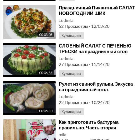
⁣Праздничный Пикантный САЛАТ
НОВОГОДНИЙ ШИК
Ludmila
52 Просмотры
·
12/03/20
00:03:03
Кулинария
⁣СЛОЕНЫЙ САЛАТ С ПЕЧЕНЬЮ
ТРЕСКИ на праздничный стол
Ludmila
27 Просмотры
·
11/14/20
00:06:56
Кулинария
⁣Рулет из свиной рульки. Закуска
на праздничный стол.
Ludmila
22 Просмотры
·
10/24/20
00:05:30
Кулинария
⁣Как приготовить бастурма
правильно. Часть вторая
mila