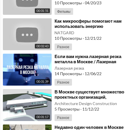
Москве
10 Просмотры
·
04/20/23
00:01:51
Фильмы
⁣Как микросферы помогают нам
использовать энергию
человеческого тела.
NATGARD
Микросферы купить в Москве
10 Просмотры
·
12/21/22
00:02:43
Разное
⁣Если вам нужна лазерная резка
металла в Москве / Лазерная
резка Москва
Лазерная резка
14 Просмотры
·
12/06/22
00:01:39
Разное
⁣В Москве существует множество
проектных организаций,
предлагающих услуги
Architecture Design Construction
комплексного проектирования
5 Просмотры
·
11/12/22
00:01:17
Разное
⁣Недавно один человек в Москве