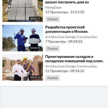
решил построить дом из
конопляных блоков.
HempDom
12 Просмотры
·
11/11/22
00:02:11
Разное
⁣Разработка проектной
документации в Москве.
Строительная проектная
Architecture Design Construction
документация
7 Просмотры
·
09/24/22
00:03:15
Разное
⁣Проектирование складов и
складских помещений под ключ.
Проектный институт. Заказать
Architecture Design Construction
проект в Москве
11 Просмотры
·
09/24/22
00:03:12
Разное