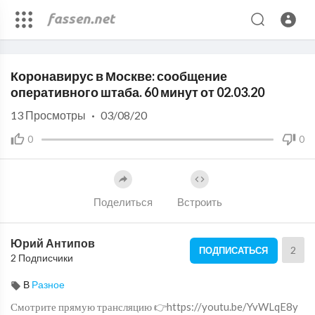
Code 150: Unknown error.
Коронавирус в Москве: сообщение
Download File: https://www.youtube.com/watch?v=6y2Eh3yoHiA
оперативного штаба. 60 минут от 02.03.20
13
Просмотры
·
03/08/20
0
0
Поделиться
Встроить
Юрий Антипов
2
ПОДПИСАТЬСЯ
2 Подписчики
В
Разное
Смотрите прямую трансляцию 👉https://youtu.be/YvWLqE8y