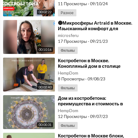
строительства дома.
11 Просмотры
·
09/10/24
st?list=PLDsFlvSBdSWfD19Ygi5fQADrrc4ICefyG
Воскресный вечер с Соловьевым - https://www.youtube.com/pl
00:02:22
Разное
aylist?list=PLwJvP0lZee7zYMGBmzUqNn16P71vHzgkU
⁣🔵Микросферы Artraid в Москве.
Изысканный комфорт для
здоровья🔵
microsferu
17 Просмотры
·
09/21/23
00:10:16
Фильмы
⁣Костробетон в Москве.
Конопляный дом в столице
экология и комфорт в одном
HempDom
пакете!
8 Просмотры
·
09/08/23
00:02:40
Фильмы
⁣Дом из костробетона:
преимущества и стоимость в
Москве. Костробетон блоки
HempDom
купить Конопляный в Москве
12 Просмотры
·
09/07/23
00:00:31
Фильмы
⁣Костробетон в Москве блоки,