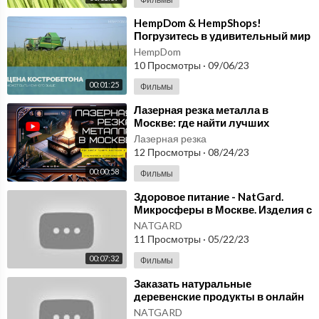
⁣HempDom & HempShops!
Погрузитесь в удивительный мир
конопли! Костробетон
HempDom
производство в Москве
10 Просмотры
·
09/06/23
00:01:25
Фильмы
⁣Лазерная резка металла в
Москве: где найти лучших
мастеров и современное
Лазерная резка
оборудование?
12 Просмотры
·
08/24/23
00:00:58
Фильмы
⁣Здоровое питание - NatGard.
Микросферы в Москве. Изделия с
наполнителем из микросфер.
NATGARD
11 Просмотры
·
05/22/23
00:07:32
Фильмы
⁣Заказать натуральные
деревенские продукты в онлайн
магазине NatGard. Микросферы в
NATGARD