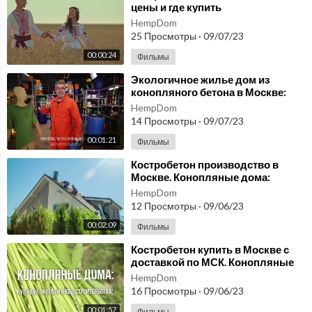
цены и где купить
HempDom
25 Просмотры
·
09/07/23
00:00:24
Фильмы
⁣Экологичное жилье дом из
конопляного бетона в Москве:
новый тренд в строительстве
HempDom
России
14 Просмотры
·
09/07/23
00:01:21
Фильмы
⁣Костробетон производство в
Москве. Конопляные дома:
Сочетание экологии, комфорта и
HempDom
инноваций!
12 Просмотры
·
09/06/23
00:02:09
Фильмы
⁣Костробетон купить в Москве с
доставкой по МСК. Конопляные
дома: Будущее экологичного
HempDom
строительства!
16 Просмотры
·
09/06/23
00:01:57
Фильмы