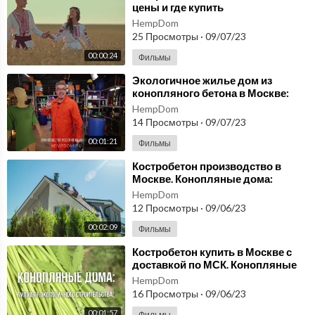
Более подробно вы можете узнать на нашем сайте:
http://arxpr
цены и где купить
oektstroy.ru/
или позвонив нам
HempDom
📲 8-800-350-13-90
25 Просмотры
·
09/07/23
WhatsApp: 79859582800
00:00:24
Фильмы
📧 info@arxproektstroy.ru
⁣Экологичное жилье дом из
конопляного бетона в Москве:
#комплексноепроектирование #проектреконструкции #проектс
новый тренд в строительстве
HempDom
троительствацена #проектирование #проектированиегостиниц
России
14 Просмотры
·
09/07/23
00:01:21
Фильмы
⁣Костробетон производство в
Москве. Конопляные дома:
Сочетание экологии, комфорта и
HempDom
инноваций!
12 Просмотры
·
09/06/23
00:02:09
Фильмы
⁣Костробетон купить в Москве с
доставкой по МСК. Конопляные
дома: Будущее экологичного
HempDom
строительства!
16 Просмотры
·
09/06/23
00:01:57
Фильмы