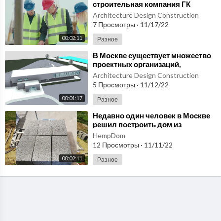
строительная компания ГК
«АрхПроектСтрой»
Architecture Design Construction
7 Просмотры
·
11/17/22
00:02:11
Разное
⁣В Москве существует множество
проектных организаций,
предлагающих услуги
Architecture Design Construction
комплексного проектирования
5 Просмотры
·
11/12/22
00:01:17
Разное
⁣Недавно один человек в Москве
решил построить дом из
конопляных блоков.
HempDom
12 Просмотры
·
11/11/22
00:02:11
Разное