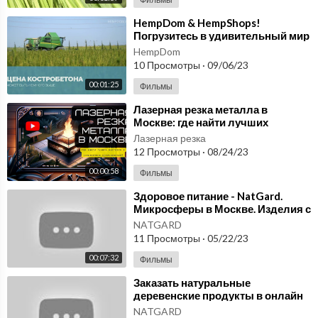
⁣HempDom & HempShops!
Погрузитесь в удивительный мир
конопли! Костробетон
HempDom
производство в Москве
10 Просмотры
·
09/06/23
00:01:25
Фильмы
⁣Лазерная резка металла в
Москве: где найти лучших
мастеров и современное
Лазерная резка
оборудование?
12 Просмотры
·
08/24/23
00:00:58
Фильмы
⁣Здоровое питание - NatGard.
Микросферы в Москве. Изделия с
наполнителем из микросфер.
NATGARD
11 Просмотры
·
05/22/23
00:07:32
Фильмы
⁣Заказать натуральные
деревенские продукты в онлайн
магазине NatGard. Микросферы в
NATGARD