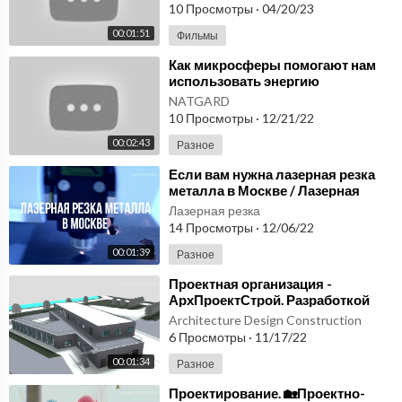
Москве
10 Просмотры
·
04/20/23
00:01:51
Фильмы
⁣Как микросферы помогают нам
использовать энергию
человеческого тела.
NATGARD
Микросферы купить в Москве
10 Просмотры
·
12/21/22
00:02:43
Разное
⁣Если вам нужна лазерная резка
металла в Москве / Лазерная
резка Москва
Лазерная резка
14 Просмотры
·
12/06/22
00:01:39
Разное
⁣Проектная организация -
АрхПроектСтрой. Разработкой
проектов любой сложности
Architecture Design Construction
6 Просмотры
·
11/17/22
00:01:34
Разное
⁣Проектирование. 🏡Проектно-