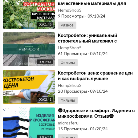
качественные материалы для
строительства
HempShopS
9 Просмотры
·
09/10/24
00:01:46
Разное
⁣Костробетон: уникальный
строительный материал с
экологическими свойствами
HempShopS
61 Просмотры
·
09/10/24
00:02:41
Фильмы
⁣Костробетон цена: сравнение цен
и как выбрать лучшее
предложение
HempShopS
20 Просмотры
·
09/10/24
00:02:41
Фильмы
⁣🔵Здоровье и комфорт. Изделия с
микросферами. Отзыв🔵
microsferu
15 Просмотры
·
01/20/24
00:06:11
Фильмы