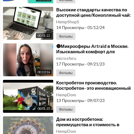
⁣Высокие стандарты качества по
доступной цене/Конопляный чай:
Не Просто Чай, а Путь к
HempShopS
Благополучию!
14 Просмотры
·
01/12/24
00:01:22
Фильмы
⁣🔵Микросферы Artraid в Москве.
Изысканный комфорт для
здоровья🔵
microsferu
17 Просмотры
·
09/21/23
00:10:16
Фильмы
⁣Костробетон производство.
Костробетон- это инновационный
материал, конкурент по
HempDom
прочности с бетоном.
13 Просмотры
·
09/07/23
00:01:35
Фильмы
⁣Дом из костробетона:
преимущества и стоимость в
Москве. Костробетон блоки
HempDom