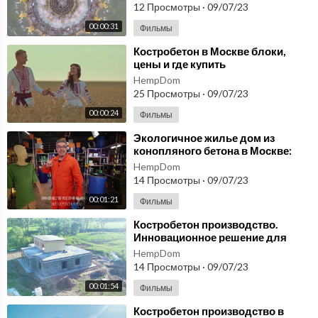
купить Конопляный в Москве
12 Просмотры
·
09/07/23
00:00:31
Фильмы
⁣Костробетон в Москве блоки,
цены и где купить
HempDom
25 Просмотры
·
09/07/23
00:00:24
Фильмы
⁣Экологичное жилье дом из
конопляного бетона в Москве:
новый тренд в строительстве
HempDom
России
14 Просмотры
·
09/07/23
00:01:21
Фильмы
⁣Костробетон производство.
Инновационное решение для
экологически здорового образа
HempDom
жизни.
14 Просмотры
·
09/07/23
00:01:54
Фильмы
⁣Костробетон производство в