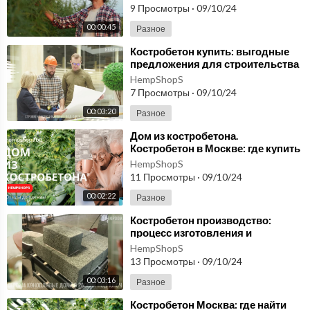
9 Просмотры
·
09/10/24
00:00:45
Разное
⁣Костробетон купить: выгодные
предложения для строительства
экологичного дома
HempShopS
7 Просмотры
·
09/10/24
00:03:20
Разное
⁣Дом из костробетона.
Костробетон в Москве: где купить
по выгодной цене для
HempShopS
строительства дома.
11 Просмотры
·
09/10/24
00:02:22
Разное
⁣Костробетон производство:
процесс изготовления и
основные этапы производства/
HempShopS
экологичный из конопли
13 Просмотры
·
09/10/24
00:03:16
Разное
⁣Костробетон Москва: где найти