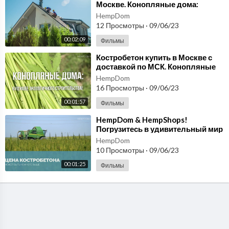
Москве. Конопляные дома:
Сочетание экологии, комфорта и
HempDom
инноваций!
12 Просмотры
·
09/06/23
00:02:09
Фильмы
⁣Костробетон купить в Москве с
доставкой по МСК. Конопляные
дома: Будущее экологичного
HempDom
строительства!
16 Просмотры
·
09/06/23
00:01:57
Фильмы
⁣HempDom & HempShops!
Погрузитесь в удивительный мир
конопли! Костробетон
HempDom
производство в Москве
10 Просмотры
·
09/06/23
00:01:25
Фильмы