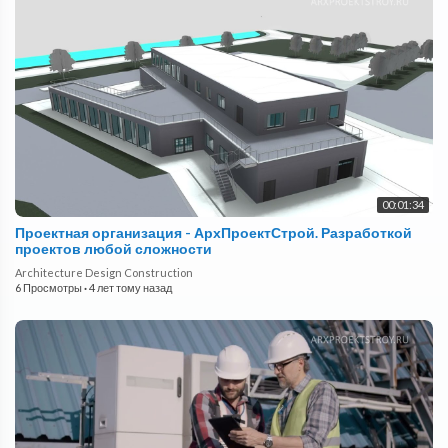
00:01:34
Проектная организация - АрхПроектСтрой. Разработкой
проектов любой сложности
Architecture Design Construction
6 Просмотры
·
4 лет тому назад