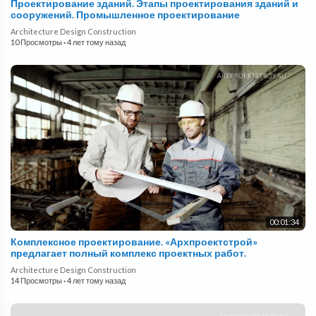
Проектирование зданий. Этапы проектирования зданий и
сооружений. Промышленное проектирование
Architecture Design Construction
10 Просмотры
·
4 лет тому назад
00:01:34
Комплексное проектирование. «Архпроектстрой»
предлагает полный комплекс проектных работ.
Architecture Design Construction
14 Просмотры
·
4 лет тому назад