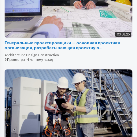
00:01:25
Генеральные проектировщики — основная проектная
организация, разрабатывающая проектную
документацию.
Architecture Design Construction
9 Просмотры
·
4 лет тому назад