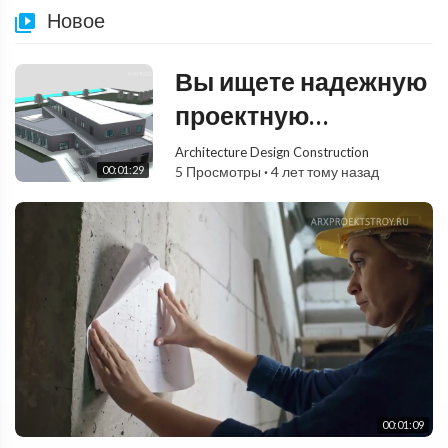
Новое
Вы ищете надежную
проектную
компанию, которой
Architecture Design Construction
00:01:29
5 Просмотры
·
4 лет тому назад
можно доверить
проект или
адаптацию проекта?
00:01:09