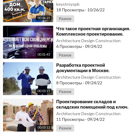
обзор проекта с гаражом и баней |
keystroyspb
Строитель
18 Просмотры
·
10/26/22
00:06:25
Разное
⁣Что такое проектная организация.
Комплексное проектирование.
Проектирование в BIM
Architecture Design Construction
6 Просмотры
·
09/24/22
00:01:43
Разное
⁣Разработка проектной
документации в Москве.
Строительная проектная
Architecture Design Construction
документация
8 Просмотры
·
09/24/22
00:03:15
Разное
⁣Проектирование складов и
складских помещений под ключ.
Проектный институт. Заказать
Architecture Design Construction
проект в Москве
11 Просмотры
·
09/24/22
00:03:12
Разное