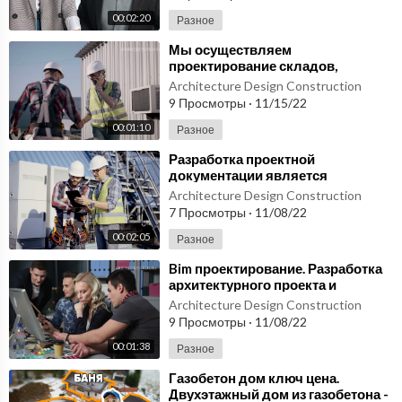
ики массовое производство было бы невозможно; инженеры по
00:02:20
могли сделать мир лучше, создав новые технологии и продукты
Разное
для использования в производстве.
⁣Мы осуществляем
проектирование складов,
Более подробно вы можете узнать на нашем сайте:
http://arxpr
складских помещений под ключ
Architecture Design Construction
oektstroy.ru/
или позвонив нам
9 Просмотры
·
11/15/22
📲 8-800-350-13-90
00:01:10
Разное
WhatsApp: 79859582800
📧 info@arxproektstroy.ru
⁣Разработка проектной
документации является
ключевой частью процесса
Architecture Design Construction
#проектирование #архитектурноепроектирование #генерально
архитектурного проектирования.
7 Просмотры
·
11/08/22
епроектирование #заказатьпроект #комплексноепроектировани
е #проектреконструкции #проектстроительствацена #проектир
00:02:05
Разное
ование #проектированиегостиниц
⁣Bim проектирование. Разработка
архитектурного проекта и
проектной документации
Architecture Design Construction
9 Просмотры
·
11/08/22
00:01:38
Разное
⁣Газобетон дом ключ цена.
Двухэтажный дом из газобетона -