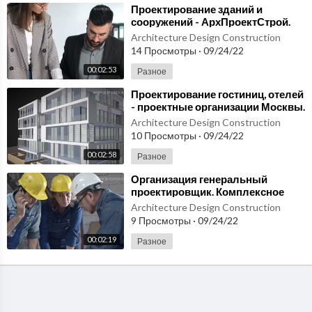
⁣Проектирование зданий и
сооружений - АрхПроектСтрой.
Организация генеральный
Architecture Design Construction
проектировщик.
14 Просмотры
·
09/24/22
00:02:53
Разное
⁣Проектирование гостиниц, отелей
- проектные организации Москвы.
Стоимость проектирования.
Architecture Design Construction
10 Просмотры
·
09/24/22
00:02:58
Разное
⁣Организация генеральный
проектировщик. Комплексное
проектирование зданий и
Architecture Design Construction
сооружений.
9 Просмотры
·
09/24/22
00:02:19
Разное