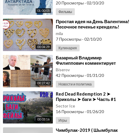
20 Просмотры
·
02/10/20
01:00:05
Фильмы
⁣Простая идея на День Валентина!
Песочное печенье крендель!
Valentine's Day Cookies!
mila
7 Просмотры
·
02/10/20
00:04:29
Кулинария
⁣Базарный Владимир
Филиппович комментирует
послание Президента 2020.
Biserov
Здоровые дети. Часть 1
42 Просмотры
·
01/31/20
00:27:42
Новости и политика
⁣Red Dead Redemption 2 ➤
Приколы ➤ баги ➤ Часть #1
Sector Ice
16 Просмотры
·
01/26/20
00:03:16
Игры
⁣Чимбулак-2019 ( Шымбулак