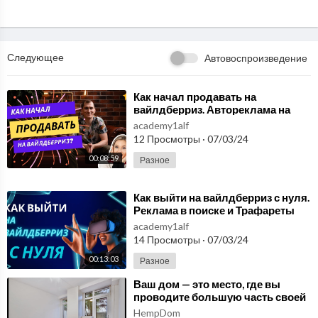
Следующее
Автовоспроизведение
⁣Как начал продавать на
вайлдберриз. Автореклама на
Вайлдберриз Реклама на
academy1alf
маркетплейсах Часть 2
12 Просмотры
·
07/03/24
00:08:59
Разное
⁣Как выйти на вайлдберриз с нуля.
Реклама в поиске и Трафареты
Реклама на маркетплейсах Часть
academy1alf
1
14 Просмотры
·
07/03/24
00:13:03
Разное
⁣Ваш дом — это место, где вы
проводите большую часть своей
жизни!
HempDom