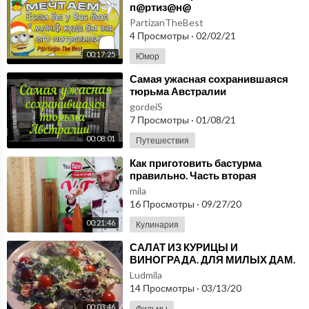
п@ртиз@н@
PartizanTheBest
4 Просмотры
·
02/02/21
00:17:25
Юмор
⁣Самая ужасная сохранившаяся
тюрьма Австралии
gordeiS
7 Просмотры
·
01/08/21
00:08:01
Путешествия
⁣Как приготовить бастурма
правильно. Часть вторая
mila
16 Просмотры
·
09/27/20
00:21:46
Кулинария
⁣САЛАТ ИЗ КУРИЦЫ И
ВИНОГРАДА. ДЛЯ МИЛЫХ ДАМ.
Ludmila
14 Просмотры
·
03/13/20
00:03:46
Фильмы