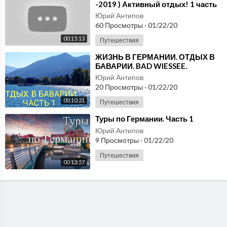
-2019 ) Активный отдых! 1 часть
Юрий Антипов
60 Просмотры
·
01/22/20
00:15:13
Путешествия
⁣ЖИЗНЬ В ГЕРМАНИИ. ОТДЫХ В
БАВАРИИ. BAD WIESSEE.
TEGERNSEE. ЧАСТЬ 1.
Юрий Антипов
20 Просмотры
·
01/22/20
00:10:21
Путешествия
⁣Туры по Германии. Часть 1
Юрий Антипов
9 Просмотры
·
01/22/20
Путешествия
00:13:57