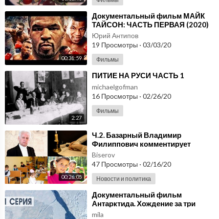
⁣Документальный фильм МАЙК
ТАЙСОН: ЧАСТЬ ПЕРВАЯ (2020)
Юрий Антипов
19 Просмотры
·
03/03/20
00:31:59
Фильмы
⁣ПИТИЕ НА РУСИ ЧАСТЬ 1
michaelgofman
16 Просмотры
·
02/26/20
Фильмы
2:27
⁣Ч.2. Базарный Владимир
Филиппович комментирует
послание Президента 2020.
Biserov
Здоровые дети. Часть 2
47 Просмотры
·
02/16/20
00:26:05
Новости и политика
⁣Документальный фильм
Антарктида. Хождение за три
полюса. Часть 1
mila