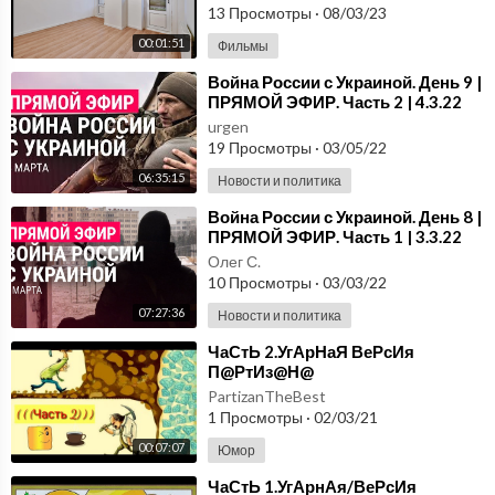
13 Просмотры
·
08/03/23
00:01:51
Фильмы
⁣Война России с Украиной. День 9 |
ПРЯМОЙ ЭФИР. Часть 2 | 4.3.22
urgen
19 Просмотры
·
03/05/22
06:35:15
Новости и политика
⁣Война России с Украиной. День 8 |
ПРЯМОЙ ЭФИР. Часть 1 | 3.3.22
Олег С.
10 Просмотры
·
03/03/22
07:27:36
Новости и политика
⁣ЧаСтЬ 2.УгАрНаЯ ВеРсИя
П@РтИз@Н@
PartizanTheBest
1 Просмотры
·
02/03/21
00:07:07
Юмор
⁣ЧаСтЬ 1.УгАрнАя/ВеРсИя