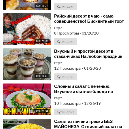
00:05:22
Кулинария
⁣Райский десерт к чаю - само
совершенство! Бисквитный торт
на любой праздник!
repz
8 Просмотры
·
01/20/20
00:09:08
Кулинария
⁣Вкусный и простой десерт в
стаканчиках На любой праздник
repz
12 Просмотры
·
01/20/20
00:03:40
Кулинария
⁣Слоеный салат с печенью.
Вкусное и сытное блюдо на
любой праздник.
repz
10 Просмотры
·
12/26/19
00:02:04
Кулинария
⁣Салат из печени трески БЕЗ
МАЙОНЕЗА. Отличный салат на