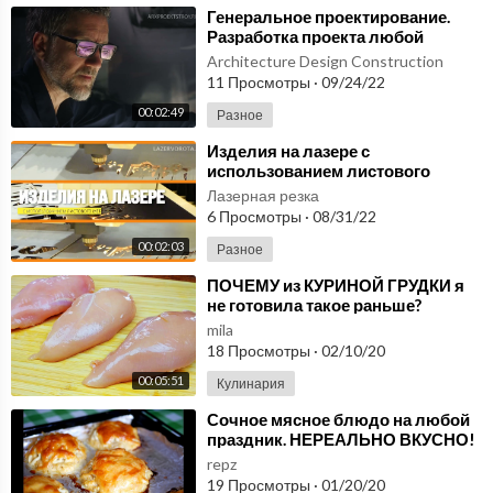
⁣Генеральное проектирование.
Разработка проекта любой
сложности. bim проектирование.
Architecture Design Construction
11 Просмотры
·
09/24/22
00:02:49
Разное
⁣Изделия на лазере с
использованием листового
металла любой толщины.
Лазерная резка
lazervorota.ru
6 Просмотры
·
08/31/22
00:02:03
Разное
⁣ПОЧЕМУ из КУРИНОЙ ГРУДКИ я
не готовила такое раньше?
Покоряет сразу! Мясное блюдо
mila
на любой случай
18 Просмотры
·
02/10/20
00:05:51
Кулинария
⁣Сочное мясное блюдо на любой
праздник. НЕРЕАЛЬНО ВКУСНО!
repz
19 Просмотры
·
01/20/20