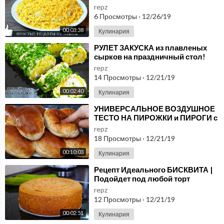
любой праздник
repz
6 Просмотры
·
12/26/19
00:03:38
Кулинария
⁣РУЛЕТ ЗАКУСКА из плавленых
сырков на праздничный стол!
Заменит любой салат на Новый
repz
Год 2020!
14 Просмотры
·
12/21/19
00:02:40
Кулинария
⁣УНИВЕРСАЛЬНОЕ ВОЗДУШНОЕ
ТЕСТО НА ПИРОЖКИ и ПИРОГИ с
любой начинкой не нужны
repz
больше другие рецепты
18 Просмотры
·
12/21/19
00:10:03
Кулинария
⁣Рецепт Идеального БИСКВИТА |
Подойдет под любой торт
repz
12 Просмотры
·
12/21/19
00:02:51
Кулинария