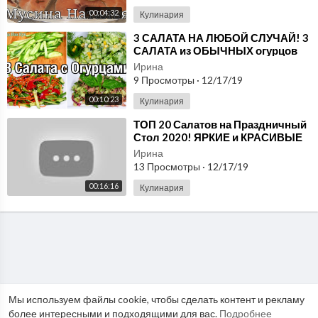
00:04:32
Кулинария
⁣3 САЛАТА НА ЛЮБОЙ СЛУЧАЙ! 3
САЛАТА из ОБЫЧНЫХ огурцов
ПОНРАВЯТСЯ ВСЕМ ГОСТЯМ
Ирина
Люда Изи Кук Салаты
9 Просмотры
·
12/17/19
00:10:23
Кулинария
⁣ТОП 20 Салатов на Праздничный
Стол 2020! ЯРКИЕ и КРАСИВЫЕ
на любой ВКУС!!!
Ирина
13 Просмотры
·
12/17/19
00:16:16
Кулинария
Мы используем файлы cookie, чтобы сделать контент и рекламу
более интересными и подходящими для вас.
Подробнее