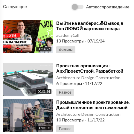
Следующее
Автовоспроизведение
⁣Выйти на валберис.🔝Вывод в
Топ ЛЮБОЙ карточки товара
Вайлдберриз, Озон, Яндекс
academy1alf
Маркет.
13 Просмотры
·
07/15/24
00:14:27
Фильмы
⁣Проектная организация -
АрхПроектСтрой. Разработкой
проектов любой сложности
Architecture Design Construction
6 Просмотры
·
11/17/22
00:01:34
Разное
⁣Промышленное проектирование.
Дизайн является неотъемлемой
частью любой отрасли.
Architecture Design Construction
10 Просмотры
·
11/17/22
00:01:02
Разное