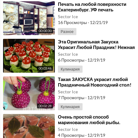
⁣Печать на любой поверхности
Екатеринбург. УФ печать
Екатеринбург. печать на стекле
Sector Ice
екатеринбург
16 Просмотры
·
12/21/19
00:00:30
Разное
⁣Эта Оригинальная Закуска
Украсит Любой Праздник! Нежная
И Невероятно Вкусная!
Sector Ice
Новогодние Блюда 2018!
6 Просмотры
·
12/19/19
00:03:46
Кулинария
⁣Такая ЗАКУСКА украсит любой
Праздничный Новогодний стол!
Крутая Идея ЗАКУСКИ на Новый
Sector Ice
Год 2020!
7 Просмотры
·
12/19/19
00:02:28
Кулинария
⁣Очень простой способ
маринования любой рыбы.
Sector Ice
4 Просмотры
·
12/19/19