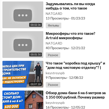
⁣Задумывались ли вы когда
нибудь о том, что такое
настоящая «невесомость»?
NATGARD
Микросфера Москва
13 Просмотры
·
01/23/23
00:02:36
Фильмы
⁣Микросферы что это такое?
Artraid микросферы
официальный сайт.
NATGARD
40 Просмотры
·
12/21/22
00:01:50
Разное
⁣Что такое "коробка под крышу" и
"дом под чистовую отделку"? |
Расчет стоимости с
keystroyspb
9 Просмотры
·
12/08/22
00:07:18
Разное
⁣Обзор дома-бани 6 на 6 метров за
1 350 000 рублей. Почему размер
один, а цена в 3 раза дороже?
keystroyspb
16 Просмотры
·
12/05/22