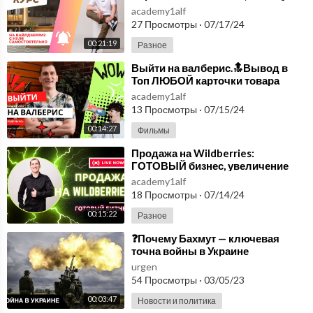
платят, смена статуса на ИП.
academy1alf
27 Просмотры
·
07/17/24
00:21:19
Разное
⁣Выйти на валберис.🔝Вывод в
Топ ЛЮБОЙ карточки товара
Вайлдберриз, Озон, Яндекс
academy1alf
Маркет.
13 Просмотры
·
07/15/24
00:14:27
Фильмы
⁣Продажа на Wildberries:
ГОТОВЫЙ бизнес, увеличение
продаж. Почему 2 карточки
academy1alf
лучше одной?
18 Просмотры
·
07/14/24
00:15:22
Разное
⁣❓Почему Бахмут — ключевая
точна войны в Украине
urgen
54 Просмотры
·
03/05/23
00:03:47
Новости и политика