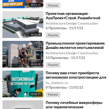
00:15:52
Разное
⁣Проектная организация -
АрхПроектСтрой. Разработкой
проектов любой сложности
Architecture Design Construction
6 Просмотры
·
11/17/22
00:01:34
Разное
⁣Промышленное проектирование.
Дизайн является неотъемлемой
частью любой отрасли.
Architecture Design Construction
10 Просмотры
·
11/17/22
00:01:02
Разное
⁣Почему вам стоит приобрести
автономную электростанцию для
своего небольшого объекта
hs_stations_ru
8 Просмотры
·
11/01/22
00:01:55
Разное
⁣Почему лечебные микросферы
или терапевтические