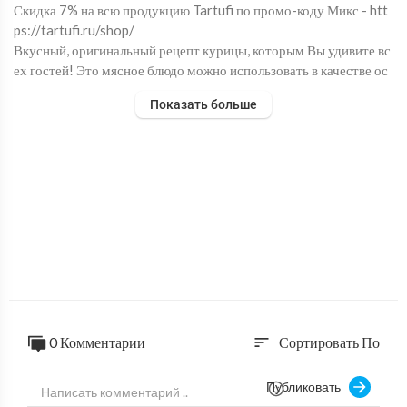
Скидка 7% на всю продукцию Tartufi по промо-коду Микс - htt
ps://tartufi.ru/shop/
Вкусный, оригинальный рецепт курицы, которым Вы удивите вс
ех гостей! Это мясное блюдо можно использовать в качестве ос
новного горячего мясного блюда на столе или же в качестве мяс
Показать больше
ной закуски. Очень рекомендую приготовить так куриные грудк
и.
0 Комментарии
Сортировать По
sort
Публиковать