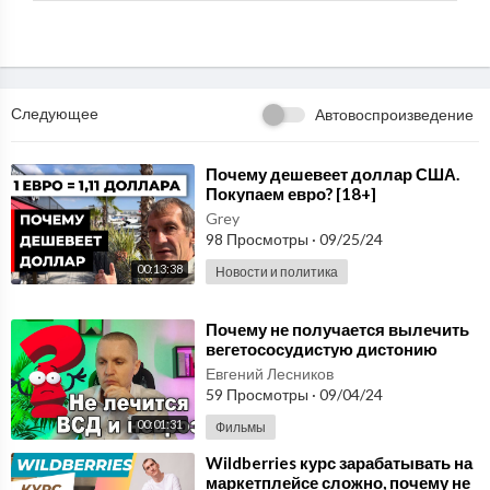
Следующее
Автовоспроизведение
⁣Почему дешевеет доллар США.
Покупаем евро? [18+]
Grey
98 Просмотры
·
09/25/24
00:13:38
Новости и политика
⁣Почему не получается вылечить
вегетососудистую дистонию
(ВСД) и невроз.
Евгений Лесников
59 Просмотры
·
09/04/24
00:01:31
Фильмы
⁣Wildberries курс зарабатывать на
маркетплейсе сложно, почему не