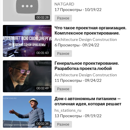
микросферы стоят дорого? И как
NATGARD
можно купить дешевле?
17 Просмотры
·
10/19/22
00:02:28
Разное
⁣Что такое проектная организация.
Комплексное проектирование.
Проектирование в BIM
Architecture Design Construction
6 Просмотры
·
09/24/22
00:01:43
Разное
⁣Генеральное проектирование.
Разработка проекта любой
сложности. bim проектирование.
Architecture Design Construction
11 Просмотры
·
09/24/22
00:02:49
Разное
⁣Дом с автономным питанием —
отличная идея, которая решает
сразу несколько проблем!
hs_stations_ru
13 Просмотры
·
09/19/22
00:02:34
Разное