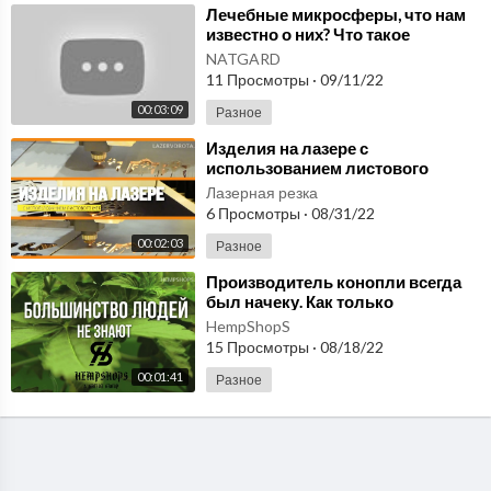
⁣Лечебные микросферы, что нам
известно о них? Что такое
микросфера алюмосиликатная и
NATGARD
почему она?
11 Просмотры
·
09/11/22
00:03:09
Разное
⁣Изделия на лазере с
использованием листового
металла любой толщины.
Лазерная резка
lazervorota.ru
6 Просмотры
·
08/31/22
00:02:03
Разное
⁣Производитель конопли всегда
был начеку. Как только
разрешили, так сразу-вперед!
HempShopS
HEMPSHOPS.biz
15 Просмотры
·
08/18/22
00:01:41
Разное