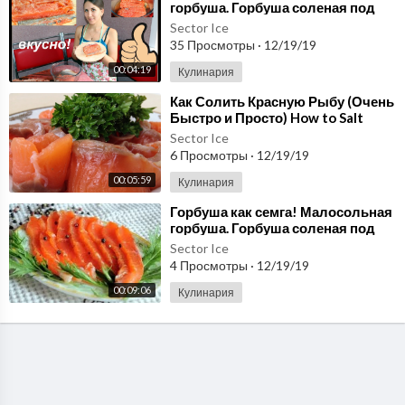
горбуша. Горбуша соленая под
семгу быстрый и простой способ!
Sector Ice
35 Просмотры
·
12/19/19
00:04:19
Кулинария
⁣Как Солить Красную Рыбу (Очень
Быстро и Просто) How to Salt
Salmon, English Subtitles
Sector Ice
6 Просмотры
·
12/19/19
00:05:59
Кулинария
⁣Горбуша как семга! Малосольная
горбуша. Горбуша соленая под
семгу быстрый способ!
Sector Ice
4 Просмотры
·
12/19/19
00:09:06
Кулинария