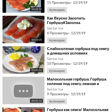
рыбу.
15 Просмотры
·
12/19/19
00:03:51
Кулинария
⁣Как Вкусно Засолить
Горбушу#Засолка
Горбуши#Малосольная
Sector Ice
Горбуша//Salted salmon
6 Просмотры
·
12/19/19
00:03:05
Кулинария
⁣Слабосоленая горбуша под семгу
в домашних условиях
Sector Ice
10 Просмотры
·
12/19/19
00:00:51
Кулинария
⁣Малосольная горбуша. Горбуша
соленая под семгу, нежная и
вкусная!
Sector Ice
9 Просмотры
·
12/19/19
00:01:33
Кулинария
⁣Горбуша как семга! Малосольная