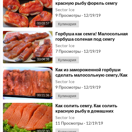
красную рыбу форель семгу
лосось горбуша вкусно и просто
Sector Ice
9 Просмотры
·
12/19/19
00:03:57
Кулинария
⁣Горбуша как семга! Малосольная
горбуша соленая под семгу
-быстрый и простой
Sector Ice
способ!/Salted salmon.
7 Просмотры
·
12/19/19
00:04:38
Кулинария
⁣Как из замороженной горбуши
сделать малосольную семгу./Как
засолить горбушу .
Sector Ice
9 Просмотры
·
12/19/19
00:11:36
Кулинария
⁣Как солить семгу. Как солить
красную рыбу в домашних
условиях. Малосольная семга.
Sector Ice
11 Просмотры
·
12/19/19
00:07:30
Кулинария