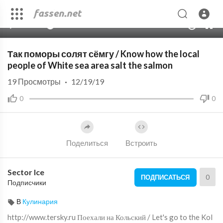
00:00
03:09
10
Так поморы солят сёмгу / Know how the local
people of White sea area salt the salmon
19
Просмотры
·
12/19/19
0
0
Поделиться
Встроить
Sector Ice
0
ПОДПИСАТЬСЯ
Подписчики
В
Кулинария
http://www.tersky.ru Поехали на Кольский / Let's go to the Kol