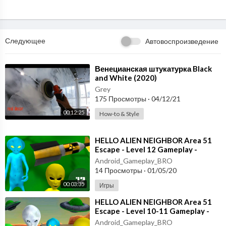
Welcome to Russia
Следующее
Автовоспроизведение
⁣Венецианская штукатурка Black
and White (2020)
Grey
175 Просмотры
·
04/12/21
00:12:25
How-to & Style
⁣HELLO ALIEN NEIGHBOR Area 51
Escape - Level 12 Gameplay -
Walkthrough [Android - iOS Game]
Android_Gameplay_BRO
Granny
14 Просмотры
·
01/05/20
00:03:35
Игры
⁣HELLO ALIEN NEIGHBOR Area 51
Escape - Level 10-11 Gameplay -
Walkthrough [Android - iOS Game]
Android_Gameplay_BRO