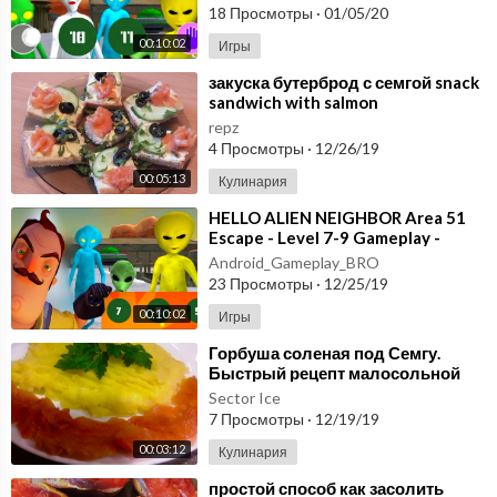
Granny
18 Просмотры
·
01/05/20
00:10:02
Игры
⁣закуска бутерброд с семгой snack
sandwich with salmon
repz
4 Просмотры
·
12/26/19
00:05:13
Кулинария
⁣HELLO ALIEN NEIGHBOR Area 51
Escape - Level 7-9 Gameplay -
Walkthrough [Android - iOS Game]
Android_Gameplay_BRO
Granny
23 Просмотры
·
12/25/19
00:10:02
Игры
⁣Горбуша соленая под Семгу.
Быстрый рецепт малосольной
красной рыбы. Очень простой и
Sector Ice
легкий рецепт
7 Просмотры
·
12/19/19
00:03:12
Кулинария
⁣простой способ как засолить