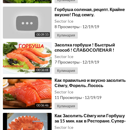
⁣Горбуша соленая, рецепт. Крайне
вкусно! Под семгу.
Sector Ice
8 Просмотры
·
12/19/19
00:09:55
Кулинария
⁣Засолка горбуши ! Быстрый
способ ! СЛАБОСОЛЕНАЯ !
Быстро и Вкусно ! ( salt fish )
Sector Ice
7 Просмотры
·
12/19/19
00:06:01
Кулинария
⁣Как правильно и вкусно засолить
Сёмгу, Форель. Лосось
слабосолёный.(light-salted
Sector Ice
salmon).
11 Просмотры
·
12/19/19
00:06:46
Кулинария
⁣Как Засолить Сёмгу или Горбушу
за 15 мин. как в Ресторане. Супер-
Рецепт. Как засолить красную
Sector Ice