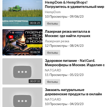
⁣HempDom & HempShops!
Погрузитесь в удивительный мир
конопли! Костробетон
HempDom
производство в Москве
10 Просмотры
·
09/06/23
00:01:25
Фильмы
⁣Лазерная резка металла в
Москве: где найти лучших
мастеров и современное
Лазерная резка
оборудование?
12 Просмотры
·
08/24/23
00:00:58
Фильмы
⁣Здоровое питание - NatGard.
Микросферы в Москве. Изделия с
наполнителем из микросфер.
NATGARD
11 Просмотры
·
05/22/23
00:07:32
Фильмы
⁣Заказать натуральные
деревенские продукты в онлайн
магазине NatGard. Микросферы в
NATGARD
Москве
10 Просмотры
·
04/20/23