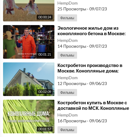
HempDom
25 Просмотры
·
09/07/23
00:00:24
Фильмы
⁣Экологичное жилье дом из
конопляного бетона в Москве:
новый тренд в строительстве
HempDom
России
14 Просмотры
·
09/07/23
00:01:21
Фильмы
⁣Костробетон производство в
Москве. Конопляные дома:
Сочетание экологии, комфорта и
HempDom
инноваций!
12 Просмотры
·
09/06/23
00:02:09
Фильмы
⁣Костробетон купить в Москве с
доставкой по МСК. Конопляные
дома: Будущее экологичного
HempDom
строительства!
16 Просмотры
·
09/06/23
00:01:57
Фильмы