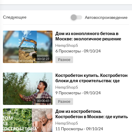
Следующее
Автовоспроизведение
⁣Дом из конопляного бетона в
Москве: экологичное решение
для городского жилья, магазин
HempShopS
конопли.
6 Просмотры
·
09/10/24
00:02:27
Разное
⁣Костробетон купить. Костробетон
блоки для строительства: где
купить в Москве
HempShopS
9 Просмотры
·
09/10/24
00:00:45
Разное
⁣Дом из костробетона.
Костробетон в Москве: где купить
по выгодной цене для
HempShopS
строительства дома.
11 Просмотры
·
09/10/24