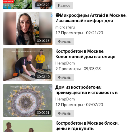
00:02:22
Разное
⁣🔵Микросферы Artraid в Москве.
Изысканный комфорт для
здоровья🔵
microsferu
17 Просмотры
·
09/21/23
00:10:16
Фильмы
⁣Костробетон в Москве.
Конопляный дом в столице
экология и комфорт в одном
HempDom
пакете!
9 Просмотры
·
09/08/23
00:02:40
Фильмы
⁣Дом из костробетона:
преимущества и стоимость в
Москве. Костробетон блоки
HempDom
купить Конопляный в Москве
12 Просмотры
·
09/07/23
00:00:31
Фильмы
⁣Костробетон в Москве блоки,
цены и где купить