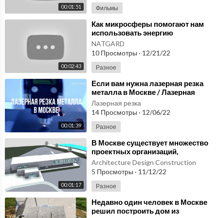
00:01:51
Фильмы
⁣Как микросферы помогают нам
использовать энергию
человеческого тела.
NATGARD
Микросферы купить в Москве
10 Просмотры
·
12/21/22
00:02:43
Разное
⁣Если вам нужна лазерная резка
металла в Москве / Лазерная
резка Москва
Лазерная резка
14 Просмотры
·
12/06/22
00:01:39
Разное
⁣В Москве существует множество
проектных организаций,
предлагающих услуги
Architecture Design Construction
комплексного проектирования
5 Просмотры
·
11/12/22
00:01:17
Разное
⁣Недавно один человек в Москве
решил построить дом из