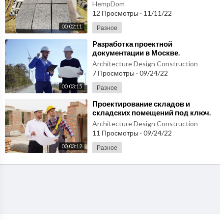
конопляных блоков.
HempDom
12 Просмотры
·
11/11/22
00:02:11
Разное
⁣Разработка проектной
документации в Москве.
Строительная проектная
Architecture Design Construction
документация
7 Просмотры
·
09/24/22
00:03:15
Разное
⁣Проектирование складов и
складских помещений под ключ.
Проектный институт. Заказать
Architecture Design Construction
проект в Москве
11 Просмотры
·
09/24/22
00:03:12
Разное