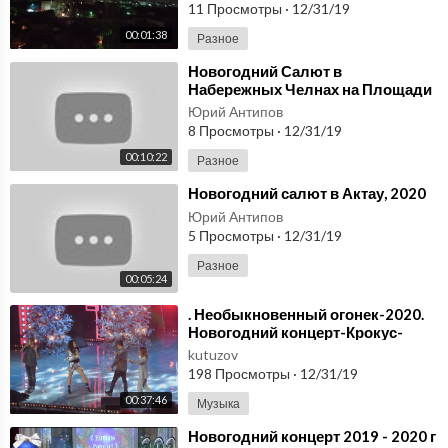
11 Просмотры
·
12/31/19
00:01:38
Разное
⁣Новогодний Салют в
Набережных Челнах на Площади
Азатлык 2020
Юрий Антипов
8 Просмотры
·
12/31/19
00:10:22
Разное
⁣Новогодний салют в Актау, 2020
Юрий Антипов
5 Просмотры
·
12/31/19
Разное
00:05:24
⁣. Необыкновенный огонек-2020.
Новогодний концерт-Крокус-
Москва-23.12.2019
kutuzov
198 Просмотры
·
12/31/19
00:37:46
Музыка
⁣Новогодний концерт 2019 - 2020 г