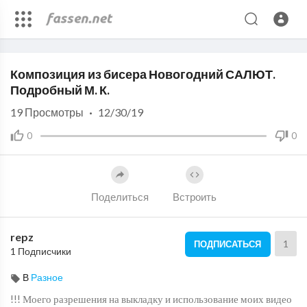
Code 150: Unknown error.
Композиция из бисера Новогодний САЛЮТ.
Download File: https://www.youtube.com/watch?v=te7PndKzcHI
Подробный М. К.
19
Просмотры
·
12/30/19
0
0
Поделиться
Встроить
repz
1
ПОДПИСАТЬСЯ
1 Подписчики
В
Разное
!!! Моего разрешения на выкладку и использование моих видео