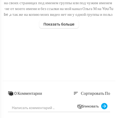
на своих страницах под именем группы или под чужим именем
-не от моего имени и без ссылки на мой канал Ольга М на YouTu
be ,а так же на копию моих видео нет ни у одной группы и польз
ователей приложения ОДНОКЛАССНИКИ и др. прил!!! Данные
Показать больше
действия будут расцениваться как нарушение моих авторских п
рав и монетизация моего контента и присвоение моего труда. !!!
Урок 4 новогодней композиции подробная бисер схема идеи дл
я подарка или декора дома. См. плейлист" Новогодние МОТИВ
Ы" также см. плейлист "МОИ РУКОДЕЛКИ" на моём канале ОЛЬ
ГА М. Как сделать своими руками ёлочку, шишки,рождественск
ую звезду из бисера.Спасибо за ваши лайки и подписки!
0 Комментарии
Сортировать По
sort
Публиковать