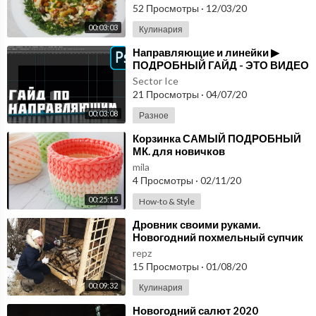
52 Просмотры
·
12/03/20
00:03:03
Кулинария
⁣Направляющие и линейки ▶
ПОДРОБНЫЙ ГАЙД - ЭТО ВИДЕО
СДЕЛАЕТ ВАС УМНЕЕ! ▶
Sector Ice
ФОТОШОП
21 Просмотры
·
04/07/20
00:03:08
Разное
⁣Корзинка САМЫЙ ПОДРОБНЫЙ
МК. для новичков
mila
4 Просмотры
·
02/11/20
00:25:15
How-to & Style
⁣Дровник своими руками.
Новогодний похмельный супчик
repz
15 Просмотры
·
01/08/20
00:09:32
Кулинария
⁣Новогодний салют 2020