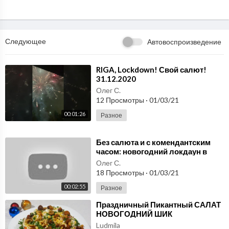
Следующее
Автовоспроизведение
⁣RIGA, Lockdown! Свой салют!
31.12.2020
Олег С.
12 Просмотры
·
01/03/21
00:01:26
Разное
⁣Без салюта и с комендантским
часом: новогодний локдаун в
Европе - Россия 24
Олег С.
18 Просмотры
·
01/03/21
00:02:55
Разное
⁣Праздничный Пикантный САЛАТ
НОВОГОДНИЙ ШИК
Ludmila