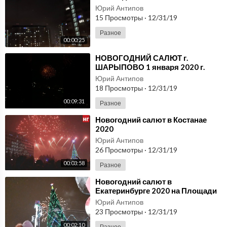
Юрий Антипов
15 Просмотры
·
12/31/19
Разное
00:00:25
⁣НОВОГОДНИЙ САЛЮТ г.
ШАРЫПОВО 1 января 2020 г.
Юрий Антипов
18 Просмотры
·
12/31/19
00:09:31
Разное
⁣Новогодний салют в Костанае
2020
Юрий Антипов
26 Просмотры
·
12/31/19
00:03:58
Разное
⁣Новогодний салют в
Екатеринбурге 2020 на Площади
1905 года под бой курантов и
Юрий Антипов
Гимна России
23 Просмотры
·
12/31/19
00:02:10
Разное