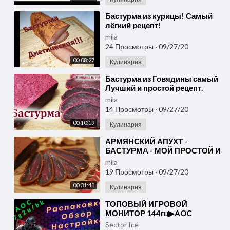
⁣Бастурма из курицы! Самый
лёгкий рецепт!
mila
24 Просмотры
·
09/27/20
00:08:27
Кулинария
⁣Бастурма из Говядины самый
Лучший и простой рецепт.
Բաստուրմա, Basdırma,
mila
Pastırma
14 Просмотры
·
09/27/20
00:10:19
Кулинария
⁣АРМЯНСКИЙ АПУХТ -
БАСТУРМА - МОЙ ПРОСТОЙ И
БЫСТРЫЙ ВАРИАНТ - Рецепт
mila
от Эгине - Heghineh
19 Просмотры
·
09/27/20
00:31:48
Кулинария
⁣ТОПОВЫЙ ИГРОВОЙ
МОНИТОР 144гц▶AOC
27g2u/bk ▶Распаковка и
Sector Ice