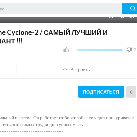
08:26
10
ne Cyclone-2 / САМЫЙ ЛУЧШИЙ И
НТ !!!
1
0
Встроить
ПОДПИСАТЬСЯ
0
ильный пылесос. Он работает от бортовой сети через прикуривател
отянуться до самых труднодоступных мест.
-----------------------------------