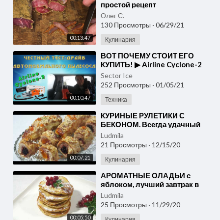
простой рецепт
приготовления.
Олег С.
130 Просмотры
·
06/29/21
00:13:47
Кулинария
⁣ВОТ ПОЧЕМУ СТОИТ ЕГО
КУПИТЬ! ▶ Airline Cyclone-2
Sector Ice
252 Просмотры
·
01/05/21
00:10:47
Техника
⁣КУРИНЫЕ РУЛЕТИКИ С
БЕКОНОМ. Всегда удачный
вариант Горячего блюда
Ludmila
21 Просмотры
·
12/15/20
00:07:21
Кулинария
⁣АРОМАТНЫЕ ОЛАДЬИ с
яблоком, лучший завтрак в
выходные дни
Ludmila
25 Просмотры
·
11/29/20
00:05:50
Кулинария