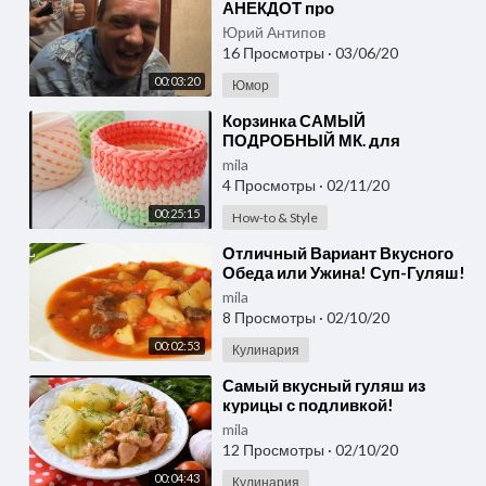
АНЕКДОТ про
Юрий Антипов
16 Просмотры
·
03/06/20
00:03:20
Юмор
⁣Корзинка САМЫЙ
ПОДРОБНЫЙ МК. для
новичков
mila
4 Просмотры
·
02/11/20
00:25:15
How-to & Style
⁣Отличный Вариант Вкусного
Обеда или Ужина! Суп-Гуляш!
Просто, Сытно и Оочень
mila
Вкусно!
8 Просмотры
·
02/10/20
00:02:53
Кулинария
⁣Самый вкусный гуляш из
курицы с подливкой!
mila
12 Просмотры
·
02/10/20
00:04:43
Кулинария