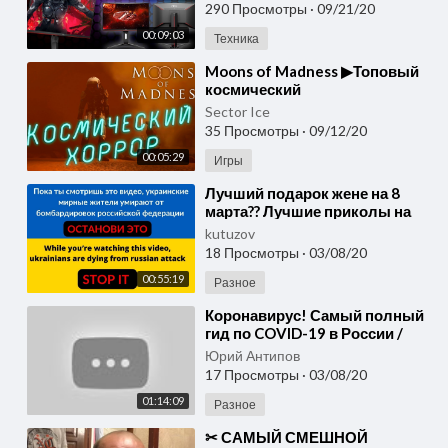
Настройка 27 дюймового Лося
290 Просмотры
·
09/21/20
00:09:03
Техника
⁣Moons of Madness ▶Топовый
космический
цветок▶Прощание с Лукасом
Sector Ice
▶выпуск#12
35 Просмотры
·
09/12/20
00:05:29
Игры
⁣Лучший подарок жене на 8
марта?? Лучшие приколы на
женский праздник | Дизель
kutuzov
Шоу 2020
18 Просмотры
·
03/08/20
00:55:19
Разное
⁣Коронавирус! Самый полный
гид по COVID-19 в России /
ЭПИДЕМИЯ с Антоном
Юрий Антипов
Красовским
17 Просмотры
·
03/08/20
01:14:09
Разное
⁣✂ САМЫЙ СМЕШНОЙ