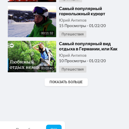
⁣Самый популярный
горнолыжный курорт
Финляндии Ruka.
Юрий Антипов
15 Просмотры
·
01/22/20
00:11:32
Путешествия
⁣Самый популярный вид
отдыха в Германии, или Как
немцы ходят в походы
Юрий Антипов
10 Просмотры
·
01/22/20
00:03:40
Путешествия
ПОКАЗАТЬ БОЛЬШЕ