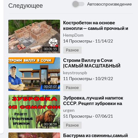
Автовоспроизведение
Следующее
⁣Костробетон на основе
конопли — самый прочный и
экологичный строительный
HempDom
материал!
14 Просмотры
·
11/14/22
00:01:55
Разное
⁣Строим Виллу в Сочи
[САМЫЙ МАСШТАБНЫЙ
проект в истории компании]
keystroyspb
Участок с перепадом 17м.
11 Просмотры
·
10/29/22
СЕРИЯ №1
00:07:07
Разное
⁣Зубровка, лучший напиток
СССР. Рецепт зубровки на
самогоне проверенный
urgen
временем.
51 Просмотры
·
07/06/21
00:06:59
Разное
⁣Бастурма из свинины,самый