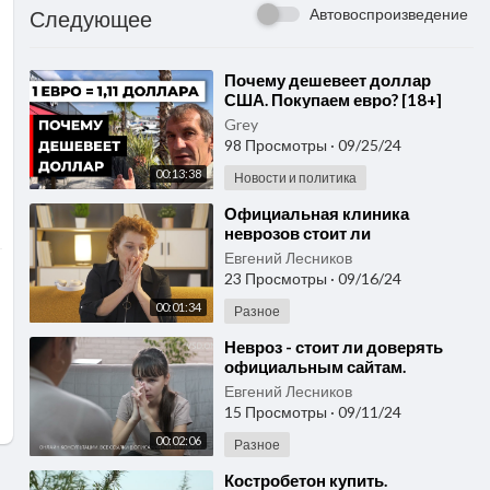
Автовоспроизведение
Следующее
⁣Почему дешевеет доллар
США. Покупаем евро? [18+]
Grey
98 Просмотры
·
09/25/24
00:13:38
Новости и политика
⁣Официальная клиника
неврозов стоит ли
обращаться. Психотерапия
Евгений Лесников
является эффективным
23 Просмотры
·
09/16/24
способом лечения
00:01:34
Разное
⁣Невроз - стоит ли доверять
официальным сайтам.
Питание играет ключевую
Евгений Лесников
роль в поддержании
15 Просмотры
·
09/11/24
здоровья.
00:02:06
Разное
⁣Костробетон купить.