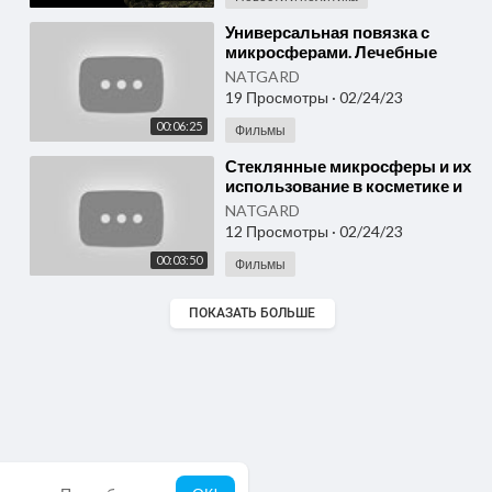
⁣Универсальная повязка с
микросферами. Лечебные
микросферы купить в России.
NATGARD
Видео отзыв, микросферы
19 Просмотры
·
02/24/23
00:06:25
Фильмы
⁣Стеклянные микросферы и их
использование в косметике и
уходу за кожей. Микросферы
NATGARD
— купить недорого
12 Просмотры
·
02/24/23
00:03:50
Фильмы
ПОКАЗАТЬ БОЛЬШЕ