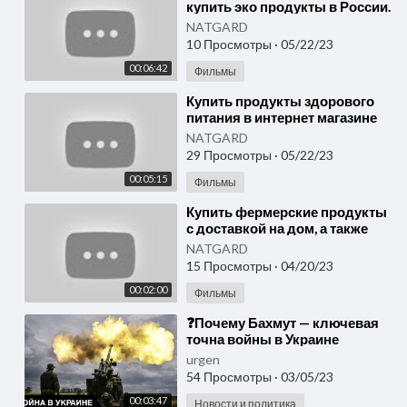
купить эко продукты в России.
И бытовые изделия с
NATGARD
микросферами. NatGard
10 Просмотры
·
05/22/23
00:06:42
Фильмы
⁣Купить продукты здорового
питания в интернет магазине
NatGard, а также изделия из
NATGARD
микросфер.
29 Просмотры
·
05/22/23
00:05:15
Фильмы
⁣Купить фермерские продукты
с доставкой на дом, а также
бытовые изделия с
NATGARD
микросферами NatGard.
15 Просмотры
·
04/20/23
00:02:00
Фильмы
⁣❓Почему Бахмут — ключевая
точна войны в Украине
urgen
54 Просмотры
·
03/05/23
00:03:47
Новости и политика