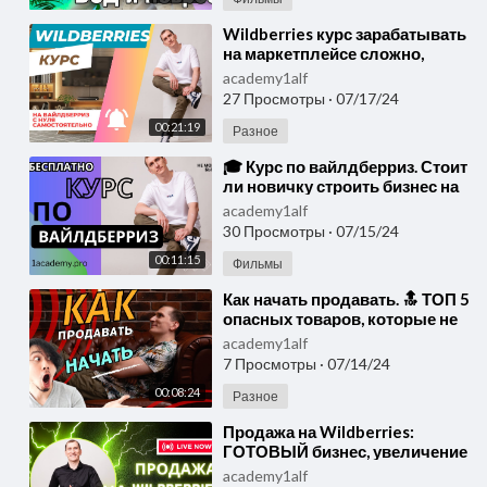
⁣Wildberries курс зарабатывать
на маркетплейсе сложно,
почему не платят, смена
academy1alf
статуса на ИП.
27 Просмотры
·
07/17/24
00:21:19
Разное
⁣🎓 Курс по вайлдберриз. Стоит
ли новичку строить бизнес на
маркетплейсах Wildberries и
academy1alf
Ozon в 2024 г.
30 Просмотры
·
07/15/24
00:11:15
Фильмы
⁣Как начать продавать. 🔝 ТОП 5
опасных товаров, которые не
стоит продавать на
academy1alf
маркетплейсах.
7 Просмотры
·
07/14/24
00:08:24
Разное
⁣Продажа на Wildberries:
ГОТОВЫЙ бизнес, увеличение
продаж. Почему 2 карточки
academy1alf