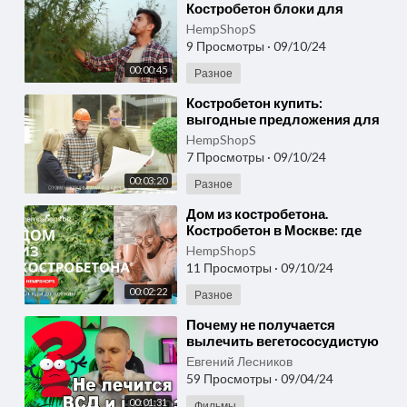
Костробетон блоки для
строительства: где купить в
HempShopS
Москве
9 Просмотры
·
09/10/24
00:00:45
Разное
⁣Костробетон купить:
выгодные предложения для
строительства экологичного
HempShopS
дома
7 Просмотры
·
09/10/24
00:03:20
Разное
⁣Дом из костробетона.
Костробетон в Москве: где
купить по выгодной цене для
HempShopS
строительства дома.
11 Просмотры
·
09/10/24
00:02:22
Разное
⁣Почему не получается
вылечить вегетососудистую
дистонию (ВСД) и невроз.
Евгений Лесников
59 Просмотры
·
09/04/24
00:01:31
Фильмы