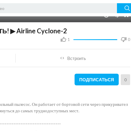
10:47
10
 ▶ Airline Cyclone-2
1
0
Встроить
ПОДПИСАТЬСЯ
0
ильный пылесос. Он работает от бортовой сети через прикуривател
отянуться до самых труднодоступных мест.
-----------------------------------