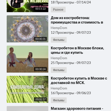
лучше одной?
18 Просмотры
·
07/14/24
00:15:22
Разное
⁣Дом из костробетона:
преимущества и стоимость в
Москве. Костробетон блоки
HempDom
купить Конопляный в Москве
12 Просмотры
·
09/07/23
00:00:31
Фильмы
⁣Костробетон в Москве блоки,
цены и где купить
HempDom
25 Просмотры
·
09/07/23
00:00:24
Фильмы
⁣Костробетон купить в Москве с
доставкой по МСК.
Конопляные дома: Будущее
HempDom
экологичного строительства!
16 Просмотры
·
09/06/23
00:01:57
Фильмы
⁣Магазин здорового питания -