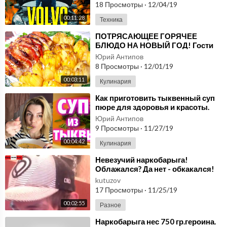
T3 / T4)
18 Просмотры
·
12/04/19
00:11:28
Техника
⁣ПОТРЯСАЮЩЕЕ ГОРЯЧЕЕ
БЛЮДО НА НОВЫЙ ГОД! Гости
будут в ВОСТОРГЕ от Вкусноты и
Юрий Антипов
Красоты.
8 Просмотры
·
12/01/19
00:03:11
Кулинария
⁣Как приготовить тыквенный суп
пюре для здоровья и красоты.
Полезная еда
Юрий Антипов
9 Просмотры
·
11/27/19
00:04:42
Кулинария
⁣Невезучий наркобарыга!
Облажался? Да нет - обкакался!
kutuzov
17 Просмотры
·
11/25/19
00:02:55
Разное
⁣Наркобарыга нес 750 гр.героина.