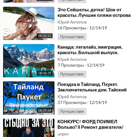
⁣Это Сейшелы, детка! Шок от
красоты. Лучшие пляжи острова
Маэ
Юрий Антипов
16 Просмотры
·
12/14/19
00:22:11
Путешествия
⁣Канада: легалайз, эмиграция,
красоты. Большой выпуск.
Юрий Антипов
7 Просмотры
·
12/14/19
00:56:35
Путешествия
⁣Поездка в Тайланд. Пхукет.
Заключительные дни. Тайский
массаж. Конкурс красоты
Юрий Антипов
37 Просмотры
·
12/14/19
00:29:24
Путешествия
⁣КОНКУРС! ФОРД ПОИМЕЛ
Вольво? II Ремонт двигателя/
мотора Volvo S60 1.6T (B4164T /
urgen