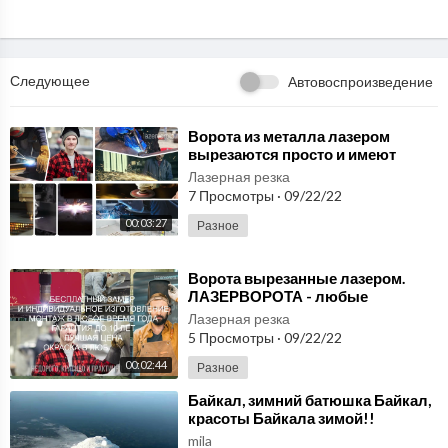
Следующее
Автовоспроизведение
⁣Ворота из металла лазером
вырезаются просто и имеют
очень долгий срок службы.
Лазерная резка
lazervorota.ru да!
7 Просмотры
·
09/22/22
00:03:27
Разное
⁣Ворота вырезанные лазером.
ЛАЗЕРВОРОТА - любые
конструкции на лазере в срок и
Лазерная резка
совсем уж не дорого!
5 Просмотры
·
09/22/22
00:02:44
Разное
⁣Байкал, зимний батюшка Байкал,
красоты Байкала зимой!!
mila