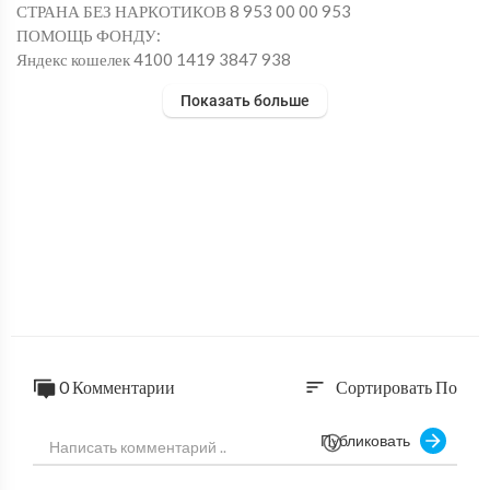
СТРАНА БЕЗ НАРКОТИКОВ 8 953 00 00 953
ПОМОЩЬ ФОНДУ:
Яндекс кошелек 4100 1419 3847 938
QIWI: +7 953 0000 953
Показать больше
Сайт http://nobf.ru
ВК https://vk.com/fondgbn
ФБ https://www.facebook.com/fondgbn
instagram: https://www.instagram.com/nobf.ru/
Youtube https://www.youtube.com/channel/UCcBbRrl2wPiqt8
ubKrimA_w
0 Комментарии
Сортировать По
sort
Публиковать