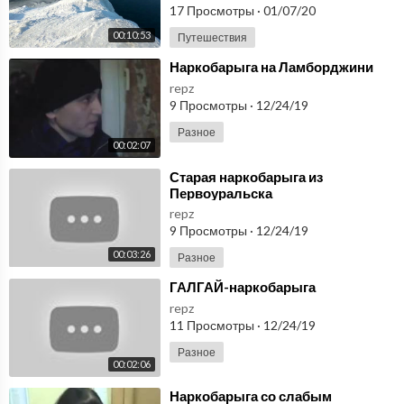
17 Просмотры
·
01/07/20
00:10:53
Путешествия
⁣Наркобарыга на Ламборджини
repz
9 Просмотры
·
12/24/19
Разное
00:02:07
⁣Старая наркобарыга из
Первоуральска
repz
9 Просмотры
·
12/24/19
00:03:26
Разное
⁣ГАЛГАЙ-наркобарыга
repz
11 Просмотры
·
12/24/19
Разное
00:02:06
⁣Наркобарыга со слабым