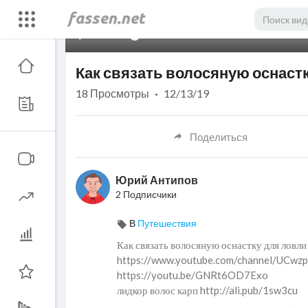
00:00
Как связать волосяную оснастк
18
Просмотры
·
12/13/19
Поделиться
Юрий Антипов
2 Подписчики
В
Путешествия
Как связать волосяную оснастку для ловли 
https://www.youtube.com/channel/UC
https://youtu.be/GNRt6OD7Exo
лидкор волос карп http://ali.pub/1sw3cu
крючки на карпа http://ali.pub/1sw1jw