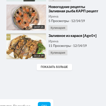
⁣Новогодние рецепты
Заливная рыба КАРП рецепт
заливное из рыбы холодное
Ирина
из карпа рецепт
5 Просмотры
·
12/14/19
00:07:21
Кулинария
⁣Заливное из карася [Age0+]
Ирина
11 Просмотры
·
12/14/19
Кулинария
00:14:39
ПОКАЗАТЬ БОЛЬШЕ
для вас.
Подробнее
ОК!