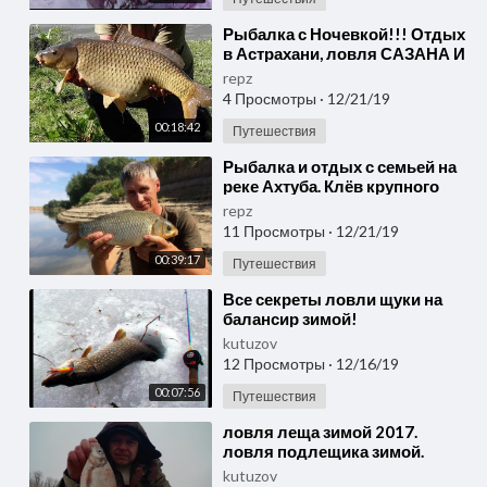
⁣Рыбалка с Ночевкой!!! Отдых
в Астрахани, ловля САЗАНА И
КАРАСЯ. Шашлык и УХА на
repz
ПРИРОДЕ!!!Отвел душу
4 Просмотры
·
12/21/19
00:18:42
Путешествия
⁣Рыбалка и отдых с семьей на
реке Ахтуба. Клёв крупного
карася на фидер .
repz
11 Просмотры
·
12/21/19
00:39:17
Путешествия
⁣Все секреты ловли щуки на
балансир зимой!
kutuzov
12 Просмотры
·
12/16/19
00:07:56
Путешествия
⁣ловля леща зимой 2017.
ловля подлещика зимой.
поимка крупного карася
kutuzov