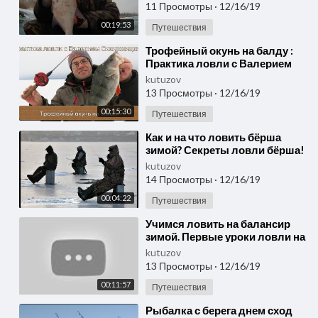
11 Просмотры
·
12/16/19
00:19:53
Путешествия
⁣Трофейный окунь на балду :
Практика ловли с Валерием
Сикиржицким
kutuzov
13 Просмотры
·
12/16/19
00:15:30
Путешествия
⁣Как и на что ловить бёрша
зимой? Секреты ловли бёрша!
kutuzov
14 Просмотры
·
12/16/19
00:04:22
Путешествия
⁣Учимся ловить на балансир
зимой. Первые уроки ловли на
балансир щуку и окуня
kutuzov
13 Просмотры
·
12/16/19
00:11:57
Путешествия
⁣Рыбалка с берега днем сход