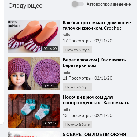
Автовоспроизведение
Следующее
⁣Как быстро связать домашние
тапочки крючком. Crochet
Slippers
mila
17 Просмотры
·
02/11/20
00:16:00
How-to & Style
⁣Берет крючком | Как связать
берет крючком
mila
11 Просмотры
·
02/11/20
00:19:13
How-to & Style
⁣Носочки крючком для
новорожденных | Как связать
носочки крючком
mila
13 Просмотры
·
02/11/20
00:20:49
How-to & Style
⁣5 СЕКРЕТОВ ЛОВЛИ ОКУНЯ