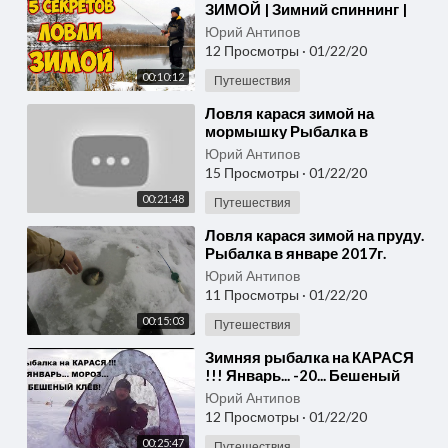
ЗИМОЙ | Зимний спиннинг |
Ультралайт | Рыбалка на окуня
Юрий Антипов
12 Просмотры
·
01/22/20
00:10:12
Путешествия
⁣Ловля карася зимой на
мормышку Рыбалка в
декабре, январе, феврале
Юрий Антипов
15 Просмотры
·
01/22/20
00:21:48
Путешествия
⁣Ловля карася зимой на пруду.
Рыбалка в январе 2017г.
Ловля на мормышку
Юрий Антипов
11 Просмотры
·
01/22/20
00:15:03
Путешествия
⁣Зимняя рыбалка на КАРАСЯ
!!! Январь... -20... Бешеный
клёв !!!
Юрий Антипов
12 Просмотры
·
01/22/20
00:25:47
Путешествия