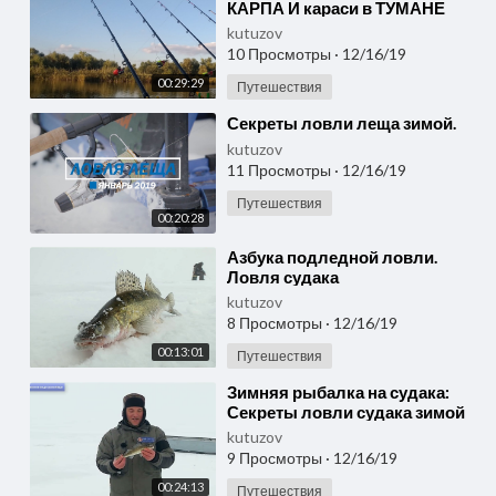
КАРПА И караси в ТУМАНЕ
kutuzov
10 Просмотры
·
12/16/19
00:29:29
Путешествия
⁣Секреты ловли леща зимой.
kutuzov
11 Просмотры
·
12/16/19
Путешествия
00:20:28
⁣Азбука подледной ловли.
Ловля судака
kutuzov
8 Просмотры
·
12/16/19
00:13:01
Путешествия
⁣Зимняя рыбалка на судака:
Секреты ловли судака зимой
kutuzov
9 Просмотры
·
12/16/19
00:24:13
Путешествия