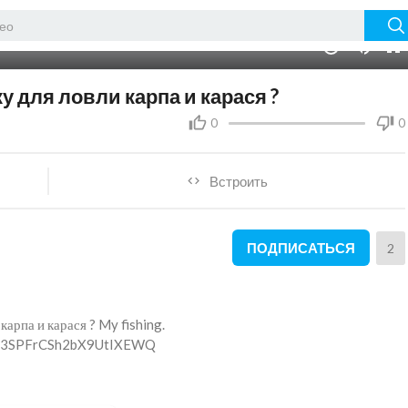
08:03
10
у для ловли карпа и карася ?
0
0
Встроить
ПОДПИСАТЬСЯ
2
карпа и карася ? My fishing.
wzp3SPFrCSh2bX9UtIXEWQ