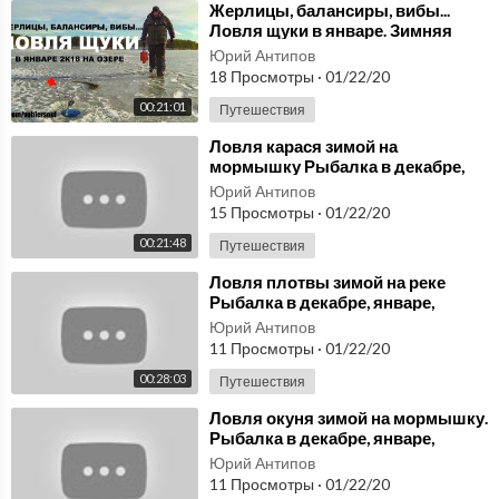
⁣Жерлицы, балансиры, вибы...
Ловля щуки в январе. Зимняя
рыбалка 2018.
Юрий Антипов
18 Просмотры
·
01/22/20
00:21:01
Путешествия
⁣Ловля карася зимой на
мормышку Рыбалка в декабре,
январе, феврале
Юрий Антипов
15 Просмотры
·
01/22/20
00:21:48
Путешествия
⁣Ловля плотвы зимой на реке
Рыбалка в декабре, январе,
феврале
Юрий Антипов
11 Просмотры
·
01/22/20
00:28:03
Путешествия
⁣Ловля окуня зимой на мормышку.
Рыбалка в декабре, январе,
феврале
Юрий Антипов
11 Просмотры
·
01/22/20