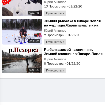
в январе 2020
Юрий Антипов
13 Просмотры
·
01/22/20
00:27:43
Путешествия
⁣Зимняя рыбалка в январе.Ловля
на жерлицы.Жарим шашлык на
рыбалке.
Юрий Антипов
9 Просмотры
·
01/22/20
00:11:00
Путешествия
⁣Рыбалка зимой на спиннинг.
Зимний спиннинг в Январе. Ловля
в Подмосковье на реке Пехорка
Юрий Антипов
2020.
8 Просмотры
·
01/22/20
00:14:27
Путешествия