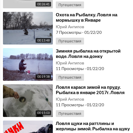
00:26:41
Путешествия
⁣Охота на Рыбалку. Ловля на
мормышку в Январе
Юрий Антипов
7 Просмотры
·
01/22/20
00:13:48
Путешествия
⁣Зимняя рыбалка на открытой
воде. Ловля на донку
(закидушку). Щука, густера.
Юрий Антипов
11 Просмотры
·
01/22/20
00:19:58
Путешествия
⁣Ловля карася зимой на пруду.
Рыбалка в январе 2017г. Ловля
на мормышку
Юрий Антипов
11 Просмотры
·
01/22/20
00:15:03
Путешествия
⁣Ловля щуки на раттлины и
жерлицы зимой. Рыбалка на щуку