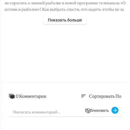
ли спросить о зимней рыбалке в новой программе телеканала «О
хотник и рыболов»! Как выбрать снасти, что надеть чтобы не за
мерзнуть на водоеме, на что ловить и как правильно выбрать ме
Показать больше
сто лова. Особенности техники, повадки рыб, хитрости и прием
ы зимней рыбалке — в нашей программе! В этом выпуске — как
ловить судака зимой? Где обитает эта рыба и как добиться ее вн
имания?
0 Комментарии
Сортировать По
sort
Публиковать