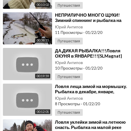
00:10:02
Путешествия
⁣НЕПРИЛИЧНО МНОГО ЩУКИ!
Зимний спиннинг и рыбалка на
щуку 2019! Ловля щуки на малой
Юрий Антипов
реке зимой
11 Просмотры
·
01/22/20
00:38:55
Путешествия
⁣ДА,ДИКАЯ РЫБАЛКА!!!Ловля
ОКУНЯ в ЯНВАРЕ!!![SLMagnat]
Юрий Антипов
10 Просмотры
·
01/22/20
00:19:59
Путешествия
⁣Ловля леща зимой на мормышку.
Рыбалка в декабре, январе,
феврале
Юрий Антипов
8 Просмотры
·
01/22/20
00:12:01
Путешествия
⁣Ловля уклейки зимой на летнюю
снасть. Рыбалка на малой реке