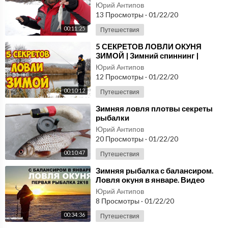
Юрий Антипов
13 Просмотры
·
01/22/20
00:11:25
Путешествия
⁣5 СЕКРЕТОВ ЛОВЛИ ОКУНЯ
ЗИМОЙ | Зимний спиннинг |
Ультралайт | Рыбалка на окуня
Юрий Антипов
12 Просмотры
·
01/22/20
00:10:12
Путешествия
⁣Зимняя ловля плотвы секреты
рыбалки
Юрий Антипов
20 Просмотры
·
01/22/20
00:10:47
Путешествия
⁣Зимняя рыбалка с балансиром.
Ловля окуня в январе. Видео
отчёт от 5 января 2018.
Юрий Антипов
8 Просмотры
·
01/22/20
00:34:36
Путешествия