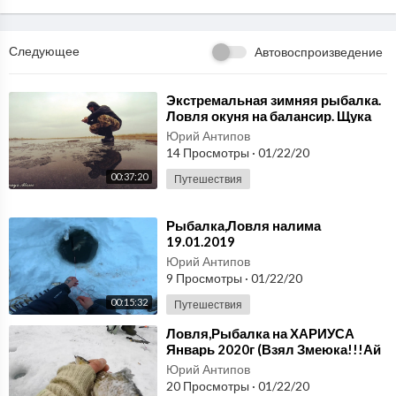
Следующее
Автовоспроизведение
⁣Экстремальная зимняя рыбалка.
Ловля окуня на балансир. Щука
на жерлицы. Рыбалка на
Юрий Антипов
мотоцикле.
14 Просмотры
·
01/22/20
00:37:20
Путешествия
⁣Рыбалка,Ловля налима
19.01.2019
Юрий Антипов
9 Просмотры
·
01/22/20
00:15:32
Путешествия
⁣Ловля,Рыбалка на ХАРИУСА
Январь 2020г (Взял Змеюка!!!Ай
да обманочка!)
Юрий Антипов
20 Просмотры
·
01/22/20