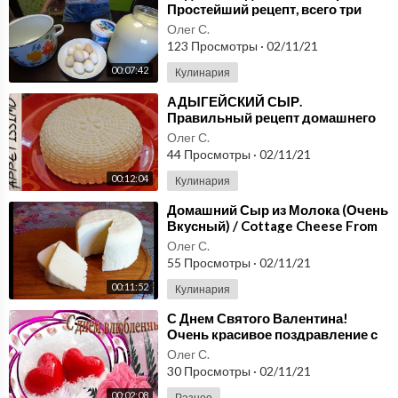
Простейший рецепт, всего три
ингредиента.
Здравствуйте! Добро пожаловать на мой кулинарный канал!
Олег С.
Здесь я поделюсь с Вами рецептами приготовления вкусных, ор
123 Просмотры
·
02/11/21
игинальных и полезных блюд: десерты, выпечка, салаты, закуск
00:07:42
Кулинария
и, мясные блюда, рыбные блюда и др.
⁣АДЫГЕЙСКИЙ СЫР.
Готовьте и радуйте своих родных, любимых, друзей вкусными б
Правильный рецепт домашнего
людами!
сыра из молока ☆ Как сделать
Олег С.
Всегда рада видеть Вас на своем канале! Подписывайтесь, чтоб
сыр в домашних условиях
44 Просмотры
·
02/11/21
ы не пропустить новые видео-рецепты!
00:12:04
Кулинария
⁣Домашний Сыр из Молока (Очень
Вкусный) / Cottage Cheese From
Milk / Простой Пошаговый Рецепт
Олег С.
55 Просмотры
·
02/11/21
00:11:52
Кулинария
⁣С Днем Святого Валентина!
Очень красивое поздравление с
днем святого Валентина.
Олег С.
30 Просмотры
·
02/11/21
00:02:08
Разное