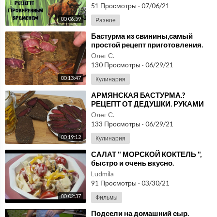
51 Просмотры
·
07/06/21
ПРАЗДНИЧНЫЕ БЛЮДА, РЕЦЕПТЫ:
00:06:59
Разное
https://www.youtube.com/playlist?list=PLs8msEw-j02IWjUecs
⁣Бастурма из свинины,самый
dxzTBnrCP1B0wmH
простой рецепт приготовления.
Олег С.
БЛЮДА В ГОРШОЧКАХ:
130 Просмотры
·
06/29/21
https://www.youtube.com/playlist?list=PLs8msEw-j02JQJm2Ik
00:13:47
Кулинария
aXIJtM610PJePJC
⁣АРМЯНСКАЯ БАСТУРМА.?
БЛИНЫ, ОЛАДЬИ:
РЕЦЕПТ ОТ ДЕДУШКИ. РУКАМИ
КАВКАЗА С ЭРИКОМ.
https://www.youtube.com/playlist?list=PLs8msEw-j02IC8zV8r
Олег С.
133 Просмотры
·
06/29/21
ln4sUToNybOuW7T
00:19:12
Кулинария
ПИРОЖНЫЕ, ТОРТЫ:
⁣САЛАТ " МОРСКОЙ КОКТЕЛЬ ",
https://www.youtube.com/playlist?list=PLs8msEw-j02JcdwlsY
быстро и очень вкусно.
SkoPw6JaBlyGDo9
Ludmila
91 Просмотры
·
03/30/21
ПЕРВЫЕ БЛЮДА:
00:02:37
Фильмы
https://www.youtube.com/playlist?list=PLs8msEw-j02I6rk9Zil
1ooHFgQqn1GUZr
⁣Подсели на домашний сыр.