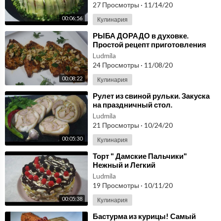
27 Просмотры
·
11/14/20
00:06:56
Кулинария
⁣РЫБА ДОРАДО в духовке.
Простой рецепт приготовления
Ludmila
24 Просмотры
·
11/08/20
00:08:22
Кулинария
⁣Рулет из свиной рульки. Закуска
на праздничный стол.
Ludmila
21 Просмотры
·
10/24/20
00:05:30
Кулинария
⁣Торт " Дамские Пальчики"
Нежный и Легкий
Ludmila
19 Просмотры
·
10/11/20
00:05:38
Кулинария
⁣Бастурма из курицы! Самый