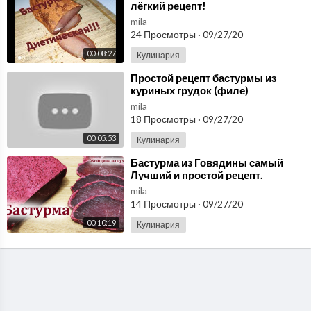
лёгкий рецепт!
mila
24 Просмотры
·
09/27/20
00:08:27
Кулинария
⁣Простой рецепт бастурмы из
куриных грудок (филе)
mila
18 Просмотры
·
09/27/20
00:05:53
Кулинария
⁣Бастурма из Говядины самый
Лучший и простой рецепт.
Բաստուրմա, Basdırma, Pastırma
mila
14 Просмотры
·
09/27/20
00:10:19
Кулинария