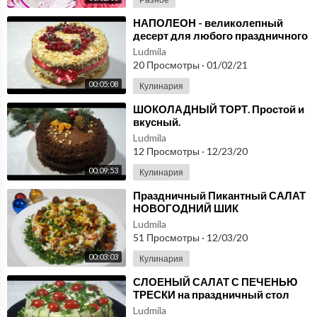
⁣НАПОЛЕОН - великолепный
десерт для любого праздничного
стола!
Ludmila
20 Просмотры
·
01/02/21
00:05:08
Кулинария
⁣ШОКОЛАДНЫЙ ТОРТ. Простой и
вкусный.
Ludmila
12 Просмотры
·
12/23/20
00:09:53
Кулинария
⁣Праздничный Пикантный САЛАТ
НОВОГОДНИЙ ШИК
Ludmila
51 Просмотры
·
12/03/20
00:03:03
Кулинария
⁣СЛОЕНЫЙ САЛАТ С ПЕЧЕНЬЮ
ТРЕСКИ на праздничный стол
Ludmila