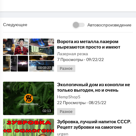
https://www.youtube.com/user/valentina240564
ВЫПЕЧКА, ДЕСЕРТЫ:
https://www.youtube.com/playlist?list=PLs8msEw-j02LQi74h4
Следующее
Автовоспроизведение
mxAxFFFYwMcVbPg
САЛАТЫ, ЗАКУСКИ:
⁣Ворота из металла лазером
вырезаются просто и имеют
https://www.youtube.com/playlist?list=PLs8msEw-j02IkMUBr
очень долгий срок службы.
Лазерная резка
0bSKzv4PF-ydxKdn
lazervorota.ru да!
7 Просмотры
·
09/22/22
ВТОРЫЕ БЛЮДА:
00:03:27
Разное
https://www.youtube.com/playlist?list=PLs8msEw-j02ISfaU1s
1ZGT7ITAJ16krJe
⁣Экологичный дом из конопли не
только выгоден, но и очень
МЯСНЫЕ БЛЮДА:
полезен для здоровья! Кто не
HempShopS
https://www.youtube.com/playlist?list=PLs8msEw-j02K6Xm9a
верит еще?
22 Просмотры
·
08/25/22
Ud7i0tbS1fdwFr-_
02:13
Разное
БЛЮДА ИЗ РЫБЫ:
⁣Зубровка, лучший напиток СССР.
Рецепт зубровки на самогоне
https://www.youtube.com/playlist?list=PLs8msEw-j02KKgL39
проверенный временем.
urgen
E90GIutACR8FeNuY