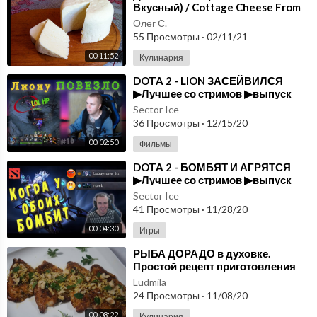
Вкусный) / Cottage Cheese From
Milk / Простой Пошаговый Рецепт
Олег С.
55 Просмотры
·
02/11/21
00:11:52
Кулинария
⁣DOTA 2 - LION ЗАСЕЙВИЛСЯ
▶Лучшее со стримов ▶выпуск
#16
Sector Ice
36 Просмотры
·
12/15/20
00:02:50
Фильмы
⁣DOTA 2 - БОМБЯТ И АГРЯТСЯ
▶Лучшее со стримов ▶выпуск
#15
Sector Ice
41 Просмотры
·
11/28/20
00:04:30
Игры
⁣РЫБА ДОРАДО в духовке.
Простой рецепт приготовления
Ludmila
24 Просмотры
·
11/08/20
00:08:22
Кулинария