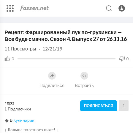
Code 150: Unknown error.
Рецепт: Фаршированный лук по-грузински —
Download File: https://www.youtube.com/watch?v=bqEZnG2fMck
Все буде смачно. Сезон 4. Выпуск 27 от 26.11.16
11
Просмотры
·
12/21/19
0
0
Поделиться
Встроить
repz
1
ПОДПИСАТЬСЯ
1 Подписчики
В
Кулинария
↓ Больше полезного ниже! ↓