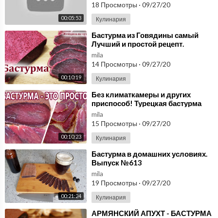
18 Просмотры
·
09/27/20
00:05:53
Кулинария
⁣Бастурма из Говядины самый
Лучший и простой рецепт.
Բաստուրմա, Basdırma, Pastırma
mila
14 Просмотры
·
09/27/20
00:10:19
Кулинария
⁣Без климаткамеры и других
приспособ! Турецкая бастурма
(пастырма) народный рецепт|
mila
(Домашняя колбаса)
15 Просмотры
·
09/27/20
00:10:23
Кулинария
⁣Бастурма в домашних условиях.
Выпуск №613
mila
19 Просмотры
·
09/27/20
00:21:24
Кулинария
⁣АРМЯНСКИЙ АПУХТ - БАСТУРМА