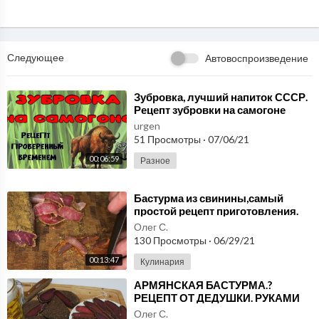
Следующее
Автовоспроизведение
⁣Зубровка, лучший напиток СССР.
Рецепт зубровки на самогоне
проверенный временем.
urgen
51 Просмотры
·
07/06/21
00:06:59
Разное
⁣Бастурма из свинины,самый
простой рецепт приготовления.
Олег С.
130 Просмотры
·
06/29/21
00:13:47
Кулинария
⁣АРМЯНСКАЯ БАСТУРМА.?
РЕЦЕПТ ОТ ДЕДУШКИ. РУКАМИ
КАВКАЗА С ЭРИКОМ.
Олег С.