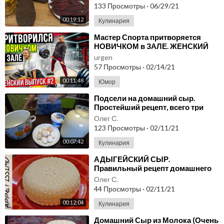
133 Просмотры
·
06/29/21
00:19:12
Кулинария
⁣Мастер Спорта притворяется
НОВИЧКОМ в ЗАЛЕ. ЖЕНСКИЙ
ВЫПУСК #2|ПРАНК НАД
urgen
ТРЕНЕРОМ
57 Просмотры
·
02/14/21
00:11:48
Юмор
⁣Подсели на домашний сыр.
Простейший рецепт, всего три
ингредиента.
Олег С.
123 Просмотры
·
02/11/21
00:07:42
Кулинария
⁣АДЫГЕЙСКИЙ СЫР.
Правильный рецепт домашнего
сыра из молока ☆ Как сделать
Олег С.
сыр в домашних условиях
44 Просмотры
·
02/11/21
00:12:04
Кулинария
⁣Домашний Сыр из Молока (Очень