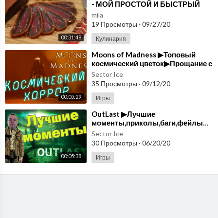
- МОЙ ПРОСТОЙ И БЫСТРЫЙ
ВАРИАНТ - Рецепт от Эгине -
mila
Heghineh
19 Просмотры
·
09/27/20
00:31:48
Кулинария
⁣Moons of Madness ▶Топовый
космический цветок▶Прощание с
Лукасом ▶выпуск#12
Sector Ice
35 Просмотры
·
09/12/20
00:05:29
Игры
OutLast ▶Лучшие
моменты,приколы,баги,фейлы▶выпуск#11
Sector Ice
30 Просмотры
·
06/20/20
00:05:38
Игры