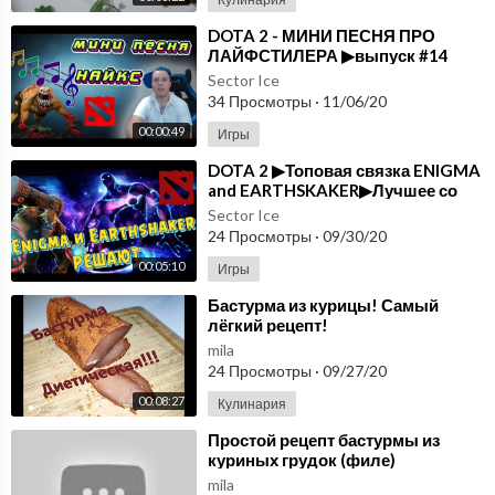
⁣DOTA 2 - МИНИ ПЕСНЯ ПРО
ЛАЙФСТИЛЕРА ▶выпуск #14
Sector Ice
34 Просмотры
·
11/06/20
00:00:49
Игры
⁣DOTA 2 ▶Топовая связка ENIGMA
and EARTHSKAKER▶Лучшее со
стримов ▶выпуск#13
Sector Ice
24 Просмотры
·
09/30/20
00:05:10
Игры
⁣Бастурма из курицы! Самый
лёгкий рецепт!
mila
24 Просмотры
·
09/27/20
00:08:27
Кулинария
⁣Простой рецепт бастурмы из
куриных грудок (филе)
mila