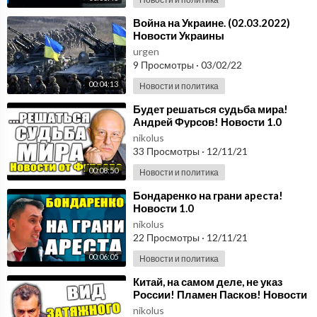
⁣Война на Украине. (02.03.2022)
Новости Украины
urgen
9 Просмотры
·
03/02/22
00:04:13
Новости и политика
⁣Будет решаться судьба мира!
Андрей Фурсов! Новости 1.0
nikolus
33 Просмотры
·
12/11/21
00:08:50
Новости и политика
⁣Бондаренко на грани apecтa!
Новости 1.0
nikolus
22 Просмотры
·
12/11/21
00:06:05
Новости и политика
⁣Китай, на самом деле, не указ
России! Пламен Пасков! Новости
1.0
nikolus