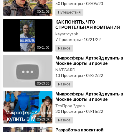
50 Просмотры
·
03/05/23
00:51:06
Путешествия
⁣КАК ПОНЯТЬ, ЧТО
СТРОИТЕЛЬНАЯ КОМПАНИЯ
РАБОТАЕТ
keystroyspb
НЕПРОФЕССИОНАЛЬНО?
7 Просмотры
·
10/21/22
Краткий мануал и что делать?
00:01:05
Разное
⁣Микросферы Артрейд купить в
Москве шорты и прочие
микросферы. Как это работает?
NATGARD
Узнаем вместе!
13 Просмотры
·
08/22/22
00:03:35
Разное
⁣Микросферы Артрейд купить в
Москве шорты и прочие
микросферы. Как это работает
ТехПрод Здрав
NPOTPZ ru?
30 Просмотры
·
08/16/22
00:03:37
Разное
⁣Разработка проектной