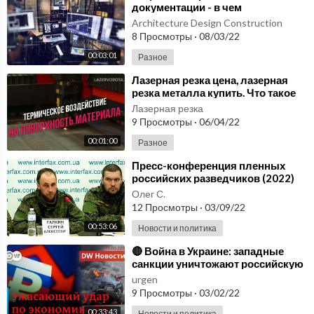
документации - в чем
заключается процесс? Как это
Architecture Design Construction
работает?
8 Просмотры
·
08/03/22
00:03:01
Разное
⁣Лазерная резка цена, лазерная
резка металла купить. Что такое
лазерная резка и как она
Лазерная резка
работает?
9 Просмотры
·
06/04/22
00:01:00
Разное
⁣Пресс-конференция пленных
российских разведчиков (2022)
Новости Украины
Олег С.
12 Просмотры
·
03/09/22
00:53:06
Новости и политика
⁣🔴 Война в Украине: западные
санкции уничтожают российскую
экономику. DW Новости
urgen
(02.03.2022)
9 Просмотры
·
03/02/22
00:33:43
Новости и политика