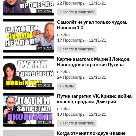
22 Просмотры
·
12/11/21
00:06:36
Новости и политика
⁣Самолёт не упал только чудом.
Новости 1.0
nikolus
19 Просмотры
·
12/11/21
00:08:32
Новости и политика
⁣Картина матом с Марией Лондон.
Новогодняя стратегия Путина.
Новости 1.0
nikolus
24 Просмотры
·
12/11/21
00:04:21
Фильмы
⁣Путин запретил VK. Кризис, война
кланов, продажа. Дмитрий
Потапенко. Новости 1.0
nikolus
13 Просмотры
·
12/11/21
00:18:53
Новости и политика
⁣Когда отменят локдаун и какие