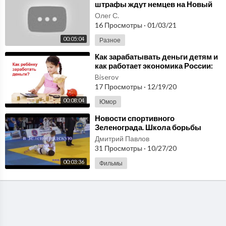
штрафы ждут немцев на Новый
год / Новости Германии /
Олег С.
31.12.2020
16 Просмотры
·
01/03/21
00:05:04
Разное
⁣Как зарабатывать деньги детям и
как работает экономика России:
разговор с ребенком от деньгах
Biserov
17 Просмотры
·
12/19/20
00:08:04
Юмор
⁣Новости спортивного
Зеленограда. Школа борьбы
дзюдо Каллиста.
Дмитрий Павлов
http://2015kallista.com/
31 Просмотры
·
10/27/20
00:03:36
Фильмы