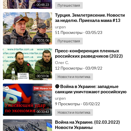
00:48:23
Путешествия
⁣Турция. Землетрясение. Новости
за неделю. Приехала мама #13
urgen
51 Просмотры
·
03/05/23
00:51:06
Путешествия
⁣Пресс-конференция пленных
российских разведчиков (2022)
Новости Украины
Олег С.
12 Просмотры
·
03/09/22
00:53:06
Новости и политика
⁣🔴 Война в Украине: западные
санкции уничтожают российскую
экономику. DW Новости
urgen
(02.03.2022)
9 Просмотры
·
03/02/22
00:33:43
Новости и политика
⁣Война на Украине. (02.03.2022)
Новости Украины