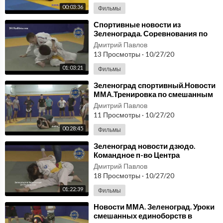
00:03:36
Фильмы
⁣Спортивные новости из
Зеленограда. Соревнования по
дзюдо. http://2015kallista.com/
Дмитрий Павлов
13 Просмотры
·
10/27/20
01:03:21
Фильмы
⁣Зеленоград спортивный.Новости
ММА.Тренировка по смешанным
единоборствм.
Дмитрий Павлов
http://2015kallista.com/
11 Просмотры
·
10/27/20
00:28:45
Фильмы
⁣Зеленоград новости дзюдо.
Командное п-во Центра
единоборств Каллиста
Дмитрий Павлов
http://2015kallista.com/
18 Просмотры
·
10/27/20
01:22:39
Фильмы
⁣Новости ММА. Зеленоград. Уроки
смешанных единоборств в