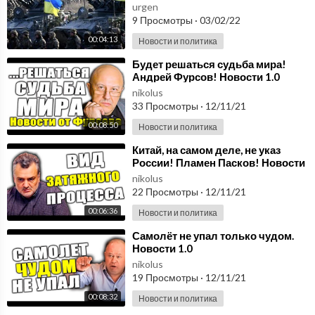
urgen
9 Просмотры
·
03/02/22
00:04:13
Новости и политика
⁣Будет решаться судьба мира!
Андрей Фурсов! Новости 1.0
nikolus
33 Просмотры
·
12/11/21
00:08:50
Новости и политика
⁣Китай, на самом деле, не указ
России! Пламен Пасков! Новости
1.0
nikolus
22 Просмотры
·
12/11/21
00:06:36
Новости и политика
⁣Самолёт не упал только чудом.
Новости 1.0
nikolus
19 Просмотры
·
12/11/21
00:08:32
Новости и политика