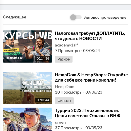
Следующее
Автовоспроизведение
⁣Налоговая требует ДОПЛАТИТЬ,
что делать НОВОСТИ
МАРКЕТПЛЕЙСОВ Новости
academy1alf
Wildberries. Курсы Wb.
7 Просмотры
·
08/08/24
00:14:34
Разное
⁣HempDom & HempShops: Откройте
для себя все грани конопли!
HempDom
10 Просмотры
·
09/06/23
00:01:44
Фильмы
⁣Турция 2023. Плохие новости.
Цены взлетели. Отказы в ВНЖ.
Красивые места рядом с Аланьей
urgen
#9
37 Просмотры
·
03/05/23