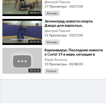
Каллисте. 2015kallista.com
Дмитрий Павлов
17 Просмотры
·
10/27/20
00:04:16
Фильмы
⁣Зеленоград новости спорта.
Дзюдо для взрослых,
подростков,студентов,детей
Дмитрий Павлов
2015kallista.com
21 Просмотры
·
10/27/20
00:02:04
Фильмы
⁣Коронавирус. Последние новости
о Covid-19 в мире, ситуация в
Москве и паника в США
Юрий Антипов
13 Просмотры
·
03/08/20
00:16:01
Разное