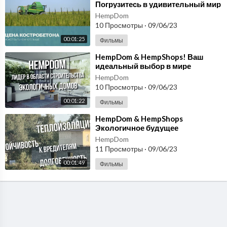
Погрузитесь в удивительный мир
конопли! Костробетон
HempDom
производство в Москве
10 Просмотры
·
09/06/23
00:01:25
Фильмы
⁣HempDom & HempShops! Ваш
идеальный выбор в мире
конопли!
HempDom
10 Просмотры
·
09/06/23
00:01:22
Фильмы
⁣HempDom & HempShops
Экологичное будущее
начинается с вашего дома!
HempDom
11 Просмотры
·
09/06/23
00:01:49
Фильмы