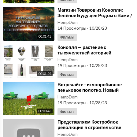
⁣Магазин Товаров из Конопли:
Зелёное Будущее Рядом с Вами /
hempshops.biz
HempDom
14 Просмотры
·
10/28/23
00:01:41
Фильмы
⁣Конопля — растение с
тысячелетней историей
использования в различных
HempDom
сферах жизни
19 Просмотры
·
10/28/23
человека/hempshops
00:01:29
Фильмы
⁣Встречайте - иглопробивное
пеньковое полотно. Новый
стандарт в мире нетканых
HempDom
материалов! hempshops
19 Просмотры
·
10/28/23
00:00:46
Фильмы
⁣Представляем Костроблок
революция в строительстве
экодомов! hempshops.biz
HempDom