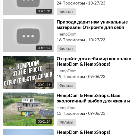
24 Просмотры
·
10/27/23
00:01:06
Фильмы
⁣Природа дарит нам уникальные
материалы Откройте для себя
тресту! HEMPSHOPS
HempDom
16 Просмотры
·
10/27/23
00:01:14
Фильмы
⁣Откройте для себя мир конопли с
HempDom & HempShops!
HempDom
19 Просмотры
·
09/06/23
00:01:16
Фильмы
⁣HempDom & HempShops: Ваш
экологичный выбор для жизни и
здоровья!
HempDom
13 Просмотры
·
09/06/23
00:01:14
Фильмы
⁣HempDom & HempShops!