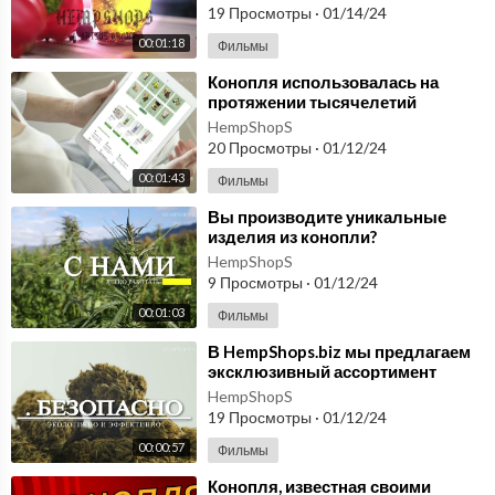
конопли. hempshops.biz
19 Просмотры
·
01/14/24
конопли, строительства домов из конопли, строительство дома и
з конопли, дома из конопли на дереве, мишустин разрешил выра
00:01:18
Фильмы
щивать коноплю дома закон
⁣Конопля использовалась на
протяжении тысячелетий
благодаря своим уникальным
HempShopS
свойствам /hempshops.biz
20 Просмотры
·
01/12/24
00:01:43
Фильмы
⁣Вы производите уникальные
изделия из конопли?
HempShops.biz приглашает вас
HempShopS
расширить свои горизонты!
9 Просмотры
·
01/12/24
00:01:03
Фильмы
⁣В HempShops.biz мы предлагаем
эксклюзивный ассортимент
продуктов из
HempShopS
высококачественной конопли
19 Просмотры
·
01/12/24
00:00:57
Фильмы
⁣Конопля, известная своими