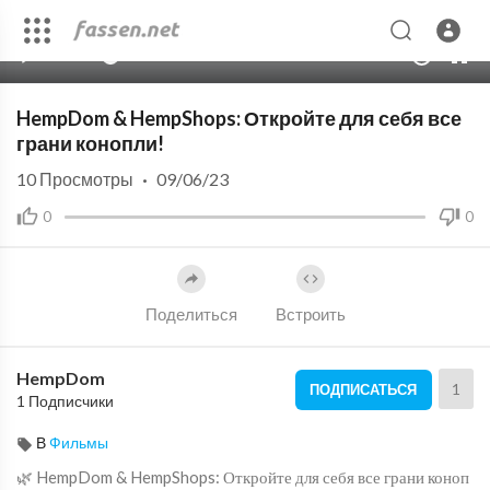
00:00
01:44
10
HempDom & HempShops: Откройте для себя все
грани конопли!
10
Просмотры
·
09/06/23
0
0
Поделиться
Встроить
HempDom
1
ПОДПИСАТЬСЯ
1 Подписчики
В
Фильмы
🌿 HempDom & HempShops: Откройте для себя все грани коноп