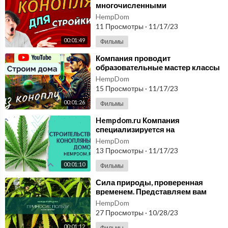
многочисленными
применениями hempdom ru
HempDom
Техническая конопля для
11 Просмотры
·
11/17/23
стройки
00:01:49
Фильмы
⁣Компания проводит
образовательные мастер классы
по приготовлению блюд из
HempDom
конопли. Строим дома.
15 Просмотры
·
11/17/23
00:01:26
Фильмы
⁣Hempdom.ru Компания
специализируется на
строительстве конопляных
HempDom
домов. Узнай больше о конопле
13 Просмотры
·
11/17/23
00:01:10
Фильмы
⁣Сила природы, проверенная
временем. Представляем вам
волокно из пеньки. hempshops
HempDom
27 Просмотры
·
10/28/23
00:01:12
Фильмы