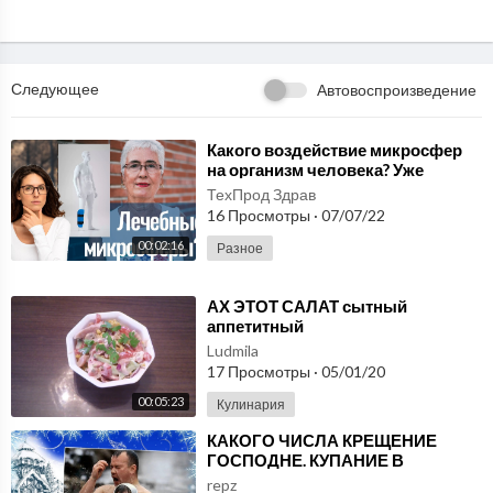
➥ Крутой тест по географии! https://youtu.be/vSgHP8CphWI
***********************************************************
*********
ВСТУПАЙТЕ В ГРУППУ В ВК! ➔ https://vk.com/youtests
Следующее
Автовоспроизведение
⁣Какого воздействие микросфер
на организм человека? Уже
перестали выпадать волосы, а
ТехПрод Здрав
что дальше?
16 Просмотры
·
07/07/22
00:02:16
Разное
⁣АХ ЭТОТ САЛАТ сытный
аппетитный
Ludmila
17 Просмотры
·
05/01/20
00:05:23
Кулинария
⁣КАКОГО ЧИСЛА КРЕЩЕНИЕ
ГОСПОДНЕ. КУПАНИЕ В
ПРОРУБИ НА КРЕЩЕНИЕ...
repz