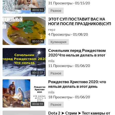
31 Просмотры
·
01/15/20
00:02:10
Разное
⁣ЭТОТ СУП ПОСТАВИТ ВАС НА
НОГИ ПОСЛЕ ПРАЗДНИКОВ|СУП
repz
4 Просмотры
·
01/08/20
00:10:38
Кулинария
⁣Сочельник перед Рождеством
2020 Что нельзя делать в этот
день
mila
11 Просмотры
·
01/06/20
00:03:37
Разное
⁣Рождество Христово 2020: что
нельзя делать в этот день
mila
18 Просмотры
·
01/06/20
00:02:55
Разное
⁣Dota 2 ➤ Cтрим ➤ Тест камеры от