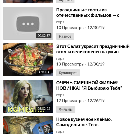
⁣Праздничные тосты из
отечественных фильмов — с
наступающим тебя, зритель!
repz
10 Просмотры
·
12/30/19
00:02:37
Разное
⁣Этот Салат украсит праздничный
стол, и великолепен на ужин.
repz
13 Просмотры
·
12/30/19
00:03:00
Кулинария
⁣ОЧЕНЬ СМЕШНОЙ ФИЛЬМ!
НОВИНКА! “Я Выбираю Тебя“
РУССКИЕ КОМЕДИИ НОВИНКИ,
repz
ФИЛЬМЫ HD, КИНО
12 Просмотры
·
12/26/19
03:02:55
Фильмы
⁣Новое кузнечное клеймо.
Самодельное. Тест.
repz