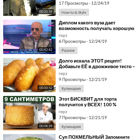
17 Просмотры
·
12/24/19
00:03:59
How-to & Style
⁣Диплом какого вуза дает
возможность получать хорошую
зарплату? ОТРажение, 16.07.2019
repz
6 Просмотры
·
12/24/19
00:42:42
Разное
⁣Долго искала ЭТОТ рецепт!
Добавьте ЕЁ в дрожжевое тесто –
Пирожки просто потрясающие
repz
получаются
9 Просмотры
·
12/21/19
00:03:52
Кулинария
⁣Этот БИСКВИТ для торта
получится у ВСЕХ! 100 %
Ванильный бисквит для торта -
repz
Высокий, пышный бисквит
7 Просмотры
·
12/21/19
00:04:39
Кулинария
⁣Суп ПОХМЕЛЬНЫЙ Запомните