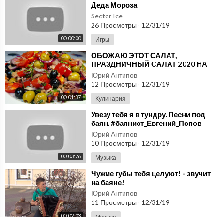
Деда Мороза
Sector Ice
26 Просмотры
·
12/31/19
00:00:00
Игры
⁣ОБОЖАЮ ЭТОТ САЛАТ,
ПРАЗДНИЧНЫЙ САЛАТ 2020 НА
СКОРУЮ РУКУ! ПРАЗДНИЧНЫЕ
Юрий Антипов
САЛАТЫ 2020
12 Просмотры
·
12/31/19
00:01:37
Кулинария
⁣Увезу тебя я в тундру. Песни под
баян. #баянист_Евгений_Попов
Юрий Антипов
10 Просмотры
·
12/31/19
00:03:26
Музыка
⁣Чужие губы тебя целуют! - звучит
на баяне!
Юрий Антипов
11 Просмотры
·
12/31/19
00:02:03
Музыка