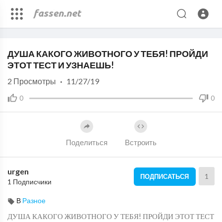
Code 150: Unknown error.
ДУША КАКОГО ЖИВОТНОГО У ТЕБЯ! ПРОЙДИ
Download File: https://www.youtube.com/watch?v=Uhx7hHvDXPM
ЭТОТ ТЕСТ И УЗНАЕШЬ!
2
Просмотры
·
11/27/19
0
0
Поделиться
Встроить
urgen
1
ПОДПИСАТЬСЯ
1 Подписчики
В
Разное
ДУША КАКОГО ЖИВОТНОГО У ТЕБЯ! ПРОЙДИ ЭТОТ ТЕСТ