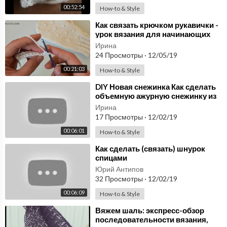
00:52:54
How-to & Style
⁣Как связать крючком рукавички -
урок вязания для начинающих
Ирина
24 Просмотры
·
12/05/19
00:21:03
How-to & Style
⁣DIY Новая снежинка Как сделать
объемную ажурную снежинку из
бумаги легко Big beautiful easy
Ирина
snowflak
17 Просмотры
·
12/02/19
00:06:01
How-to & Style
⁣Как сделать (связать) шнурок
спицами
Юрий Антипов
32 Просмотры
·
12/02/19
00:06:09
How-to & Style
⁣Вяжем шаль: экспресс-обзор
последовательности вязания,