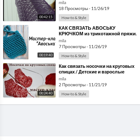
схема, начало, закрытие крючком
mila
18 Просмотры
·
11/26/19
00:42:15
How-to & Style
⁣КАК СВЯЗАТЬ АВОСЬКУ
КРЮЧКОМ из трикотажной пряжи.
Мастер-класс
mila
7 Просмотры
·
11/26/19
00:19:40
How-to & Style
⁣Как связать носочки на круговых
спицах / Детские и взрослые
mila
2 Просмотры
·
11/21/19
00:24:40
How-to & Style