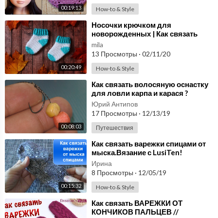
dina.nugusheva@gmail.com (ТОЛЬКО по вопросам сотрудниче
00:19:13
How-to & Style
ства)
⁣Носочки крючком для
новорожденных | Как связать
носочки крючком
mila
13 Просмотры
·
02/11/20
00:20:49
How-to & Style
⁣Как связать волосяную оснастку
для ловли карпа и карася ?
Юрий Антипов
17 Просмотры
·
12/13/19
00:08:03
Путешествия
⁣Как связать варежки спицами от
мыска.Вязание с LusiTen!
Вязанные варяжки!
Ирина
#ЛюдмилаТен
8 Просмотры
·
12/05/19
00:15:32
How-to & Style
⁣Как связать ВАРЕЖКИ ОТ
КОНЧИКОВ ПАЛЬЦЕВ //