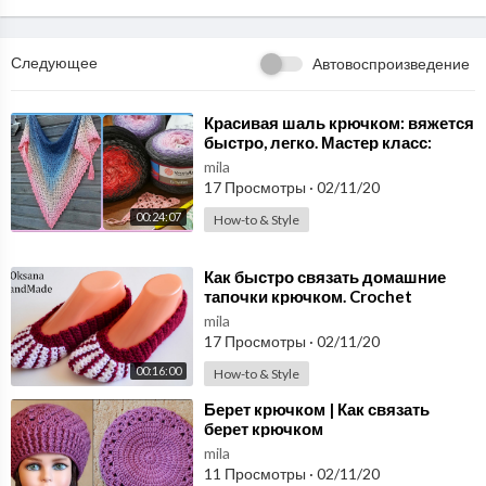
-
http://ali.pub/mr0gl
(Набор многоцветных алюминий крючков
для вязания в органайзере на замке. количество крючков - 22 Ш
т.)
Следующее
Автовоспроизведение
3. Разное
-
http://ali.pub/2plb5
(Электронный счетчик рядов)
⁣Красивая шаль крючком: вяжется
быстро, легко. Мастер класс:
-
http://ali.pub/sfi3r
(Счетчик рядов механич 2шт)
вязание крючком для
mila
-
http://ali.pub/qez4r
(Маркеры пластмассовые)
начинающих. Схема
17 Просмотры
·
02/11/20
00:24:07
How-to & Style
Ссылка на вторую часть МК по шали Энгельна https://www.you
tube.com/watch?v=pU8H1EAEbRs&feature=youtu.be
⁣Как быстро связать домашние
тапочки крючком. Crochet
Ссылка на часть 3 -
https://youtu.be/JZLYb3NlccQ
Slippers
mila
17 Просмотры
·
02/11/20
Схемы находятся в вообществе ВК:
https://vk.com/club131720
00:16:00
How-to & Style
304
⁣Берет крючком | Как связать
берет крючком
Ссылка на видео мастериц, связавших эту шаль:
mila
https://www.youtube.com/watch?v=t0EwMu0B56Y
11 Просмотры
·
02/11/20