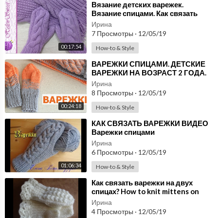
⁣Вязание детских варежек.
Вязание спицами. Как связать
варежки?
Ирина
7 Просмотры
·
12/05/19
00:17:54
How-to & Style
⁣ВАРЕЖКИ СПИЦАМИ. ДЕТСКИЕ
ВАРЕЖКИ НА ВОЗРАСТ 2 ГОДА.
КАК СВЯЗАТЬ ВАРЕЖКИ
Ирина
ЛЮБОГО РАЗМЕРА
8 Просмотры
·
12/05/19
00:24:18
How-to & Style
⁣КАК СВЯЗАТЬ ВАРЕЖКИ ВИДЕО
Варежки спицами
Ирина
6 Просмотры
·
12/05/19
01:06:34
How-to & Style
⁣Как связать варежки на двух
спицах? How to knit mittens on
two needles?
Ирина
4 Просмотры
·
12/05/19