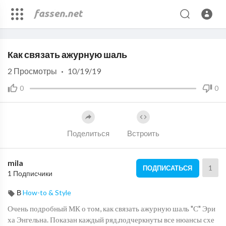
Code 150: Unknown error.
Как связать ажурную шаль
Download File: https://www.youtube.com/watch?v=8BDw6HemukU
2
Просмотры
·
10/19/19
0
0
Поделиться
Встроить
mila
1
ПОДПИСАТЬСЯ
1 Подписчики
В
How-to & Style
Очень подробный МК о том, как связать ажурную шаль "С" Эри
ха Энгельна. Показан каждый ряд,подчеркнуты все нюансы схе