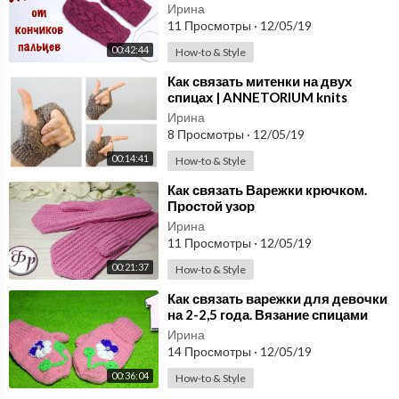
ВАРЕЖКИ с косами // Вязание по
Ирина
кругу // Подробный МК
11 Просмотры
·
12/05/19
00:42:44
How-to & Style
⁣Как связать митенки на двух
спицах | ANNETORIUM knits
Ирина
8 Просмотры
·
12/05/19
00:14:41
How-to & Style
⁣Как связать Варежки крючком.
Простой узор
Ирина
11 Просмотры
·
12/05/19
00:21:37
How-to & Style
⁣Как связать варежки для девочки
на 2-2,5 года. Вязание спицами
Ирина
14 Просмотры
·
12/05/19
00:36:04
How-to & Style